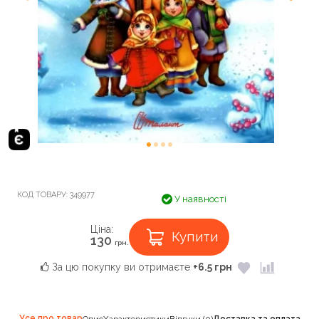
КОД ТОВАРУ:
349977
У наявності
Ціна:
Купити
130
грн.
За цю покупку ви отримаєте
+6.5 грн
Усе про товар
Опис
Характеристики
Відгуки (0)
Доставка та оплата