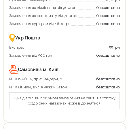
додаткові
Замовлення до відділення від 900грн
безкоштовно
переваги!
Купити
Замовлення до поштомату від 700грн
безкоштовно
картою
єКнига
Замовлення кур'єром від 1600грн
безкоштовно
–
це
зручно
Укр Пошта
та
вигідно!
Експрес
55 грн
Замовлення від 500 грн
безкоштовно
Самовивіз м. Київ
м. ПОЧАЙНА, пр-т Бандери, 6
безкоштовно
м. ПОЗНЯКИ, вул. Княжий Затон, 4
безкоштовно
Ціна діє тільки при умові замовлення на сайті. Вартість у
роздрібних магазинах може відрізнятися.