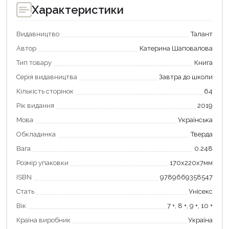
Характеристики
Видавництво
Талант
Автор
Катерина Шаповалова
Тип товару
Книга
Серія видавництва
Завтра до школи
Кількість сторінок
64
Рік видання
2019
Мова
Українська
Обкладинка
Тверда
Продовжити покупки
Вага
0.248
Розмір упаковки
170х220х7мм
Оформити замовлення
ISBN
9789669358547
Стать
Унісекс
Вік
7 +, 8 +, 9 +, 10 +
Країна виробник
Україна