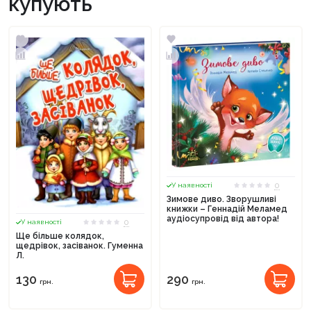
купують
0
У наявності
Зимове диво. Зворушливі
книжки – Геннадій Меламед
аудіосупровід від автора!
0
У наявності
Ще більше колядок,
щедрівок, засіванок. Гуменна
Л.
130
290
грн.
грн.