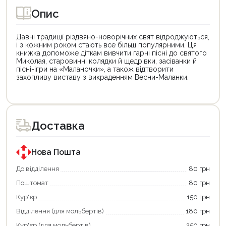
Опис
Давні традиції різдвяно-новорічних свят відроджуються,
і з кожним роком стають все більш популярними. Ця
книжка допоможе діткам вивчити гарні пісні до святого
Миколая, старовинні колядки й щедрівки, засіванки й
пісні-ігри на «Маланочки», а також відтворити
захопливу виставу з викраденням Весни-Маланки.
Цей
товар
доступний
для
Доставка
покупки
за
державною
програмою
Нова Пошта
єКнига.
Використовуйте
До відділення
80 грн
свою
Поштомат
80 грн
карту
єКнига,
Кур'єр
150 грн
щоб
зекономити
Відділення (для мольбертів)
180 грн
та
отримати
Кур'єр (для мольбертів)
250 грн