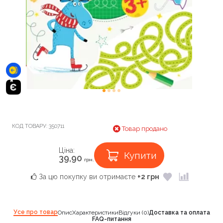
КОД ТОВАРУ:
350711
Товар продано
Ціна:
Купити
39,90
грн.
За цю покупку ви отримаєте
+2 грн
Усе про товар
Опис
Характеристики
Відгуки (0)
Доставка та оплата
FAQ-питання