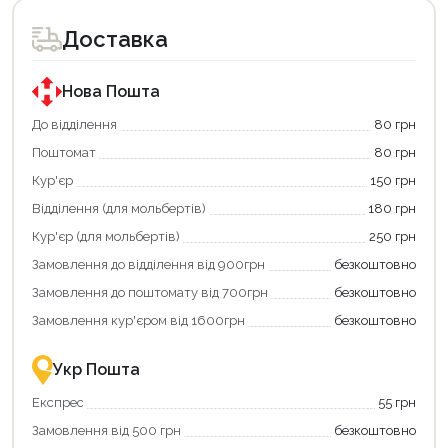
доступний
доступний
для
для
Доставка
покупки
покупки
за
за
державною
державною
програмою
програмою
Нова Пошта
єКнига.
«Національний
Використовуйте
кешбек».
До відділення
80 грн
свою
Оплачуйте
Поштомат
80 грн
карту
покупку
єКнига,
картою
Кур'єр
150 грн
щоб
«Національний
зекономити
кешбек»
Відділення (для мольбертів)
180 грн
та
та
отримати
отримуйте
Кур'єр (для мольбертів)
250 грн
додаткові
вигідне
Замовлення до відділення від 900грн
безкоштовно
переваги!
повернення
Купити
коштів!
Замовлення до поштомату від 700грн
безкоштовно
картою
Економте
єКнига
більше
Замовлення кур'єром від 1600грн
безкоштовно
–
разом
це
із
зручно
державною
Укр Пошта
та
підтримкою!
вигідно!
Експрес
55 грн
Замовлення від 500 грн
безкоштовно