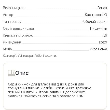
Видавництво
Ранок
Автор
Каспарова Ю
Тип товару
Робочий зошит
Серія видавництва
Пиши-лічи
Кількість сторінок
16
Рік видання
2020
Мова
Українська
Категорії:
Усі товари
,
Робочі зошити
,
Опис
Серія книжок для дітлахів від 3 до 6 років для
тренування письма й лічби. Кожна книга враховує
певний вік дитини. Ігрові завдання допоможуть
малюкові займатися легко та з задоволенням.
Цей
Цей
товар
товар