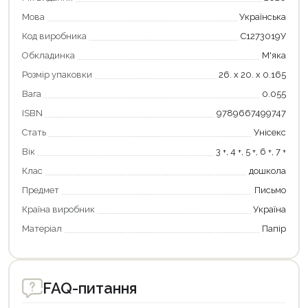
Мова
Українська
Код виробника
С1273019У
Обкладинка
М'яка
Розмір упаковки
26. х 20. х 0.165
Вага
0.055
ISBN
9789667499747
Стать
Унісекс
Продовжити покупки
Вік
3 +, 4 +, 5 +, 6 +, 7 +
Клас
дошкола
Оформити замовлення
Предмет
Письмо
Країна виробник
Україна
Матеріал
Папір
FAQ-питання