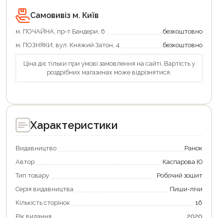
Самовивіз м. Київ
м. ПОЧАЙНА, пр-т Бандери, 6
безкоштовно
м. ПОЗНЯКИ, вул. Княжий Затон, 4
безкоштовно
Ціна діє тільки при умові замовлення на сайті. Вартість у
роздрібних магазинах може відрізнятися.
Характеристики
Видавництво
Ранок
Автор
Каспарова Ю
Тип товару
Робочий зошит
Серія видавництва
Пиши-лічи
Кількість сторінок
16
Рік видання
2020