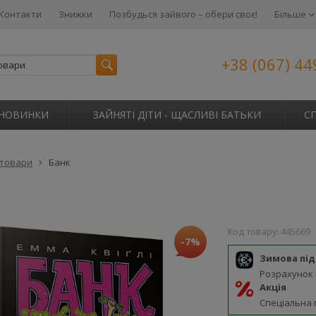
Контакти
Знижки
Позбудься зайвого – обери своє!
Більше
+38 (067) 44
НОВИНКИ
ЗАЙНЯТІ ДІТИ - ЩАСЛИВІ БАТЬКИ
С
 товари
Банк
Код товару:
445669
-7%
Зимова пі
Розрахунок
Акція
Спеціальна 