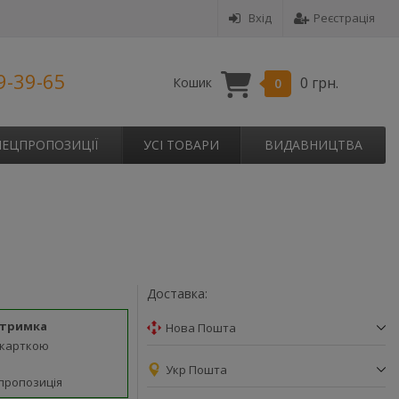
Вхід
Реєстрація
9-39-65
0 грн.
Кошик
0
ПЕЦПРОПОЗИЦІЇ
УСІ ТОВАРИ
ВИДАВНИЦТВА
Доставка:
дтримка
Нова Пошта
 карткою
Укр Пошта
пропозиція