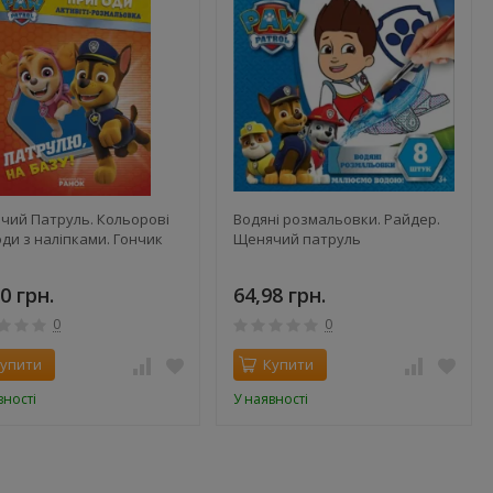
чий Патруль. Кольорові
Водяні розмальовки. Райдер.
ди з наліпками. Гончик
Щенячий патруль
0 грн.
64,98 грн.
0
0
упити
Купити
вності
У наявності