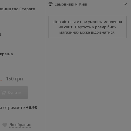
Самовивіз м. Київ
авництво Старого
Ціна діє тільки при умові замовлення
на сайті. Вартість у роздрібних
магазинах може відрізнятися.
6
країна
.
150 грн.
Купити
ви отримаєте
+6.98
До обраних