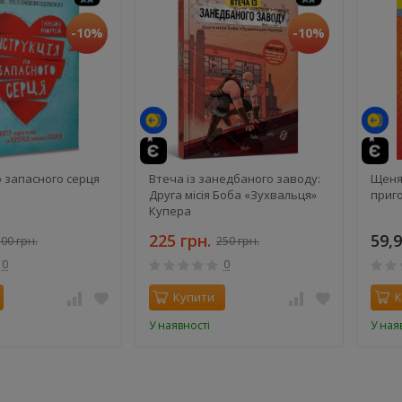
-10%
-10%
те
о запасного серця
Втеча із занедбаного заводу:
Щеня
Друга місія Боба «Зухвальця»
приго
Купера
225 грн.
59,9
00 грн.
250 грн.
0
0
Купити
К
У наявності
У ная