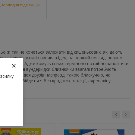
и
,
Молодші підлітки (9-
 Бо ж так не хочеться залежати від кишенькових, які дають
ких старшокласників виникла ідея, на перший погляд, значно
д відсотки. Адже комусь із них терміново потрібно заплатити
яг. А шкільні вундеркідки-близнючки взагалі потребують
ся бізнес-ідея друзів насправді такою блискучою, як
зсилку!
якому не обійдеться без крадіжок, поліції, адреналіну,
х ситуацій.