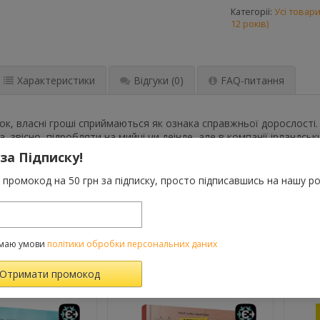
Категорії:
Усі товар
12 років)
Характеристики
Відгуки
(0)
FAQ-питання
ток, власні гроші сприймаються як ознака справжньої дорослості.
, звісно, підробляти на мийці чи деінде, але в компанії ірландсь
узі вирішили заснувати… банк, щоб позичати ровесникам гроші пі
 за Підписку!
концерт улюбленого співака, комусь хочеться купити стильний од
ал у власну розробку модного мобільного додатку… Та чи виявить
промокод на 50 грн за підписку, просто підписавшись на нашу ро
очатку? Читайте в романі ірландської письменниці Емми Квіґлі, в 
 даних сусіднього коледжу та інших карколомних пригод і кумедни
маю умови
політики обробки персональних даних
ВАРОМ ТАКОЖ КУПУЮТЬ