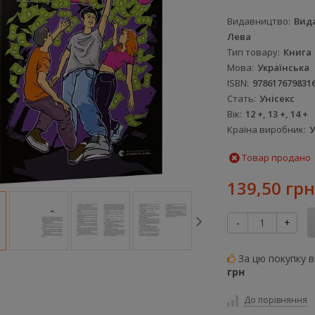
Видавництво
Вид
Лева
Тип товару
Книга
Мова
Українська
ISBN
978617679831
Стать
Унісекс
Вік
12 +, 13 +, 14 +
Країна виробник
У
Товар продано
139,50 грн
-
+
За цю покупку 
грн
До порівняння