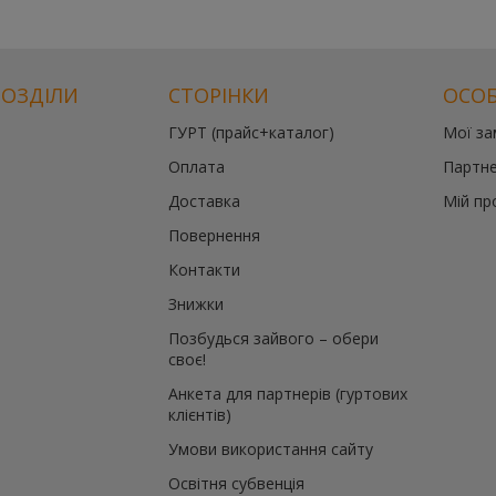
РОЗДІЛИ
СТОРІНКИ
ОСОБ
ГУРТ (прайс+каталог)
Мої з
Оплата
Партне
Доставка
Мій пр
Повернення
Контакти
Знижки
Позбудься зайвого – обери
своє!
Анкета для партнерів (гуртових
клієнтів)
Умови використання сайту
Освітня субвенція