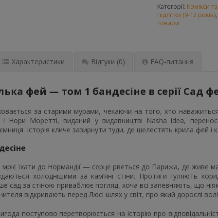
Категорії:
Комікси т
підлітки (9-12 років)
товари
Характеристики
Відгуки
(0)
FAQ-питання
ька фей — том 1 бандесіне в серії Сад ф
ховається за старими мурами, чекаючи на того, хто наважиться ї
 і Нори Моретті, виданий у видавництві Nasha idea, перено
мниця. Історія кличе зазирнути туди, де шелестять крила фей і
десіне
е мріє їхати до Нормандії — серце рветься до Парижа, де живе м
і здаються холоднішими за кам’яні стіни. Протяги гуляють кор
ше сад за стіною приваблює погляд, хоча всі запевняють, що нія
ителя відкривають перед Люсі шлях у світ, про який дорослі вол
игода поступово перетворюється на історію про відповідальність