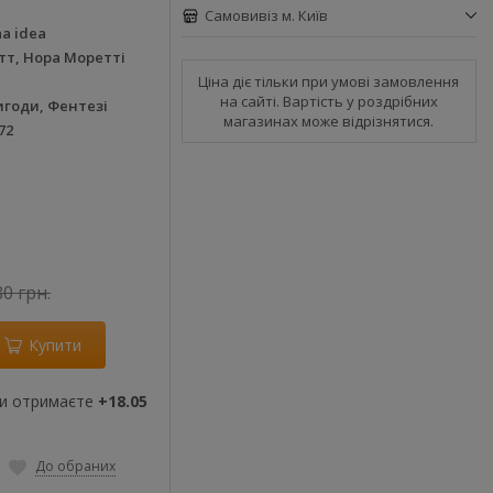
Самовивіз м. Київ
a idea
тт, Нора Моретті
Ціна діє тільки при умові замовлення
на сайті. Вартість у роздрібних
игоди, Фентезі
магазинах може відрізнятися.
72
80 грн.
Купити
ви отримаєте
+18.05
До обраних