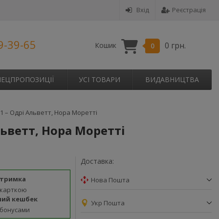
Вхід
Реєстрація
9-39-65
0 грн.
Кошик
0
ПЕЦПРОПОЗИЦІЇ
УСІ ТОВАРИ
ВИДАВНИЦТВА
1 – Одрі Альветт, Нора Моретті
льветт, Нора Моретті
Доставка:
дтримка
Нова Пошта
 карткою
ний кешбек
Укр Пошта
 бонусами