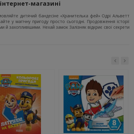
інтернет-магазині
мовляйте дитячий бандесіне «Хранителька фей» Одрі Альветт
те у магічну пригоду просто сьогодні. Продовження історії
ми й захопливішими. Нехай замок Залізняк відкриє свої секрети