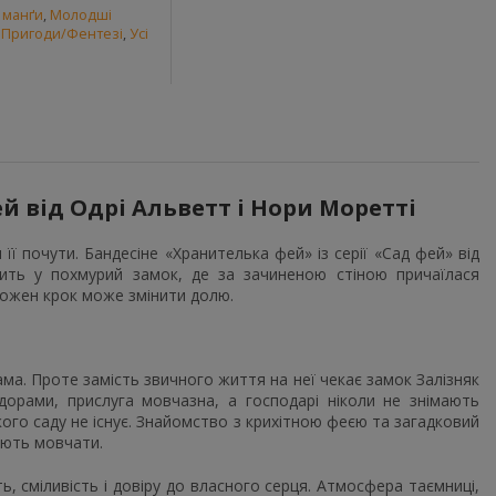
а манґи
,
Молодші
,
Пригоди/Фентезі
,
Усі
ей від Одрі Альветт і Нори Моретті
ї почути. Бандесіне «Хранителька фей» із серії «Сад фей» від
сить у похмурий замок, де за зачиненою стіною причаїлася
 кожен крок може змінити долю.
ама. Проте замість звичного життя на неї чекає замок Залізняк
идорами, прислуга мовчазна, а господарі ніколи не знімають
кого саду не існує. Знайомство з крихітною феєю та загадковий
іють мовчати.
, сміливість і довіру до власного серця. Атмосфера таємниці,