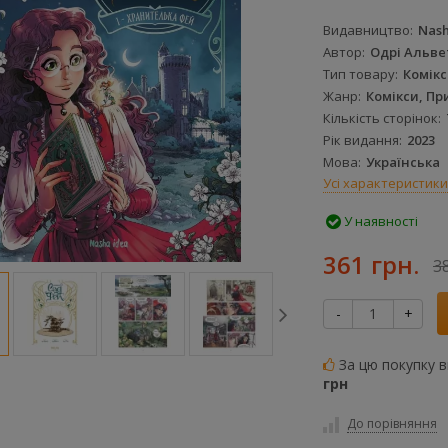
Видавництво
Nash
Автор
Одрі Альве
Тип товару
Комікс
Жанр
Комікси, Пр
Кількість сторінок
Рік видання
2023
Мова
Українська
Усі характеристики
У наявності
361 грн.
3
-
+
За цю покупку 
грн
До порівняння