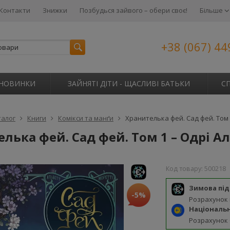
Контакти
Знижки
Позбудься зайвого – обери своє!
Більше
+38 (067) 44
НОВИНКИ
ЗАЙНЯТІ ДІТИ - ЩАСЛИВІ БАТЬКИ
С
талог
Книги
Комікси та манґи
Хранителька фей. Сад фей. Том 
лька фей. Сад фей. Том 1 – Одрі А
Код товару:
500218
Зимова пі
-5%
Розрахунок
Національ
Розрахунок