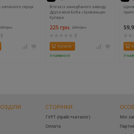
о запасного серця
Втеча із занедбаного заводу:
Щеня
Друга місія Боба «Зухвальця»
приго
Купера
225 грн.
59,9
00 грн.
250 грн.
0
0
Купити
К
У наявності
У ная
РОЗДІЛИ
СТОРІНКИ
ОСОБ
ГУРТ (прайс+каталог)
Мої з
Оплата
Партне