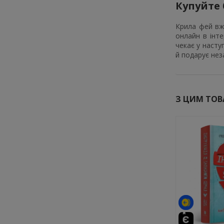
Купуйте 
Крила фей вж
онлайн в інт
чекає у насту
й подарує нез
З ЦИМ ТО
-10%
-7%