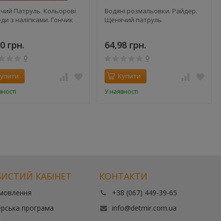
чий Патруль. Кольорові
Водяні розмальовки. Райдер.
ди з наліпками. Гончик
Щенячий патруль
0 грн.
64,98 грн.
0
0
упити
Купити
вності
У наявності
ИСТИЙ КАБІНЕТ
КОНТАКТИ
амовлення
+38 (067) 449-39-65
рська програма
info@detmir.com.ua