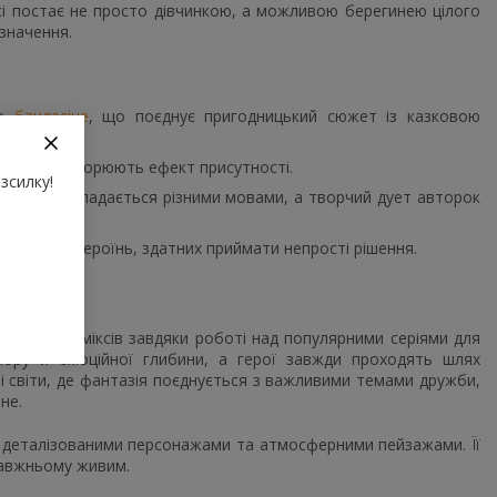
сі постає не просто дівчинкою, а можливою берегинею цілого
 значення.
го
бандесіне
, що поєднує пригодницький сюжет із казковою
ями, які створюють ефект присутності.
зсилку!
тивно перекладається різними мовами, а творчий дует авторок
в і сильних героїнь, здатних приймати непрості рішення.
ейських коміксів завдяки роботі над популярними серіями для
гумору й емоційної глибини, а герої завжди проходять шлях
 світи, де фантазія поєднується з важливими темами дружби,
не.
, деталізованими персонажами та атмосферними пейзажами. Її
правжньому живим.