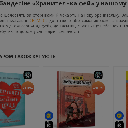
бандесіне «Хранителька фей» у нашому 
е шелестять за сторінками й чекають на нову хранительку. За
ернет-магазині
DETMIR
з доставкою або самовивозом та вирушай
пному томі серії «Сад фей», де таємниці стають ще небезпечніши
абутню подорож у світ чарів і сміливості.
ВАРОМ ТАКОЖ КУПУЮТЬ
-10%
-10%