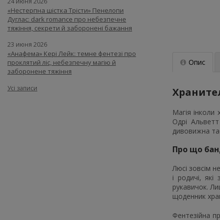
24 июня 2026
«Нестерпна шістка Трісти» Пенелопи
Дуглас: dark romance про небезпечне
тяжіння, секрети й заборонені бажання
23 июня 2026
«Анафема» Кері Лейк: темне фентезі про
Опис
проклятий ліс, небезпечну магію й
заборонене тяжіння
Усі записи
Хранител
Магія інколи 
Одрі Альветт
дивовижна тає
Про що бан
Люсі зовсім н
і родичі, як
рукавичок. Ли
щоденник хран
Фентезійна пр