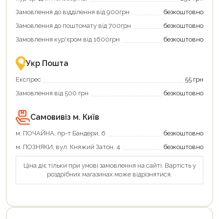
додаткові
вигідне
Замовлення до відділення від 900грн
безкоштовно
переваги!
повернення
Купити
коштів!
Замовлення до поштомату від 700грн
безкоштовно
картою
Економте
єКнига
більше
Замовлення кур'єром від 1600грн
безкоштовно
–
разом
це
із
зручно
державною
Укр Пошта
та
підтримкою!
вигідно!
Експрес
55 грн
Замовлення від 500 грн
безкоштовно
Самовивіз м. Київ
м. ПОЧАЙНА, пр-т Бандери, 6
безкоштовно
м. ПОЗНЯКИ, вул. Княжий Затон, 4
безкоштовно
Ціна діє тільки при умові замовлення на сайті. Вартість у
роздрібних магазинах може відрізнятися.