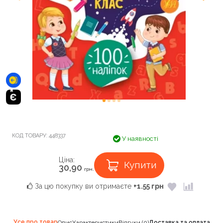
КОД ТОВАРУ:
448337
У наявності
Ціна:
Купити
30,90
грн.
За цю покупку ви отримаєте
+1.55 грн
Усе про товар
Опис
Характеристики
Відгуки (0)
Доставка та оплата