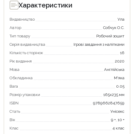
Характеристики
Видавництво
Ула
Автор
Собчук О.С.
Тип товару
Робочий зошит
Серія видавництва
Ігрові завдання з наліпками
Кількість сторінок
16
Рік видання
2020
Мова
Англійська
Обкладинка
М'яка
Вага
0.05
Розмір упаковки
165х235 мм
Продовжити покупки
ISBN
9789662847659
Оформити замовлення
Стать
Унісекс
Вік
9 +, 10 +
Клас
4 клас