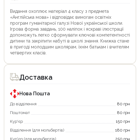
Видання охоплює матеріал 4 класу з предмета
«Англійська мова» і відповідає вимогам освітніх
програм гуманітарної галузі Нової української школи.
Ігрова форма завдань, 100 наліпок і яскраві ілюстрації
допоможуть легко сформувати ключові компетентності
дитини та закріпити набуті в школі знання. Книжка стане
в пригоді молодшим школярам, їхнім батькам і вчителям
четвертих класів.
Цей
Цей
товар
товар
доступний
доступний
для
для
Доставка
покупки
покупки
за
за
державною
державною
програмою
програмою
Нова Пошта
єКнига.
«Національний
Використовуйте
кешбек».
До відділення
80 грн
свою
Оплачуйте
Поштомат
80 грн
карту
покупку
єКнига,
картою
Кур'єр
150 грн
щоб
«Національний
зекономити
кешбек»
Відділення (для мольбертів)
180 грн
та
та
отримати
отримуйте
Кур'єр (для мольбертів)
250 грн