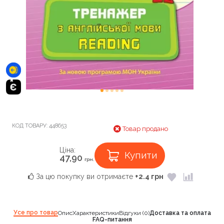
КОД ТОВАРУ:
448653
Товар продано
Ціна:
Купити
47,90
грн.
За цю покупку ви отримаєте
+2.4 грн
Усе про товар
Опис
Характеристики
Відгуки (0)
Доставка та оплата
FAQ-питання