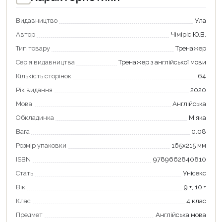
Видавництво
Ула
Автор
Чіміріс Ю.В.
Тип товару
Тренажер
Серія видавництва
Тренажер з англійської мови
Кількість сторінок
64
Рік видання
2020
Мова
Англійська
Обкладинка
М'яка
Вага
0.08
Розмір упаковки
165х215 мм
Продовжити покупки
ISBN
9789662840810
Оформити замовлення
Стать
Унісекс
Вік
9 +, 10 +
Клас
4 клас
Предмет
Англійська мова