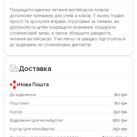
Покращити навички читання англійською мовою
допоможе тренажер для учнів 4 класів. У ньому подані
прості та зрозумілі вправи, згруповані за темами, які
допоможуть дітям покращити мовлення, поширити
словниковий запас, а також збільшити швидкість
читання англійською. Учні легко та швидко підготуються
до аудіювань чи словникових диктантів.
Цей
Цей
товар
товар
доступний
доступний
для
для
Доставка
покупки
покупки
за
за
державною
державною
програмою
програмою
Нова Пошта
єКнига.
«Національний
Використовуйте
кешбек».
До відділення
80 грн
свою
Оплачуйте
Поштомат
80 грн
карту
покупку
єКнига,
картою
Кур'єр
150 грн
щоб
«Національний
зекономити
кешбек»
Відділення (для мольбертів)
180 грн
та
та
отримати
отримуйте
Кур'єр (для мольбертів)
250 грн
додаткові
вигідне