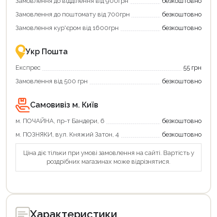
Замовлення до відділення від 900грн
безкоштовно
переваги!
повернення
Купити
коштів!
Замовлення до поштомату від 700грн
безкоштовно
картою
Економте
єКнига
більше
Замовлення кур'єром від 1600грн
безкоштовно
–
разом
це
із
зручно
державною
Укр Пошта
та
підтримкою!
вигідно!
Експрес
55 грн
Замовлення від 500 грн
безкоштовно
Самовивіз м. Київ
м. ПОЧАЙНА, пр-т Бандери, 6
безкоштовно
м. ПОЗНЯКИ, вул. Княжий Затон, 4
безкоштовно
Ціна діє тільки при умові замовлення на сайті. Вартість у
роздрібних магазинах може відрізнятися.
Характеристики