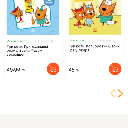
0
0
У наявності
У наявності
Три коти. Кольоровий штрих.
Три коти. Пригодницькі
Гра у лікаря
розмальовки. Разом
веселіше!
49,90
45
грн.
грн.