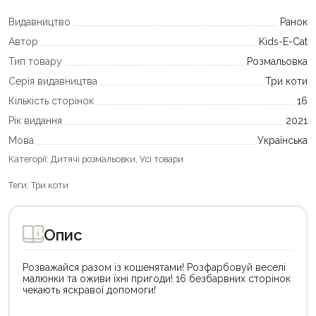
Видавництво
Ранок
Автор
Kids-E-Cat
Тип товару
Розмальовка
Серія видавництва
Три коти
Кількість сторінок
16
Рік видання
2021
Мова
Українська
Категорії:
Дитячі розмальовки
,
Усі товари
Теги:
Три коти
Опис
Розважайся разом із кошенятами! Розфарбовуй веселі
малюнки та оживи їхні пригоди! 16 безбарвних сторінок
чекають яскравої допомоги!
Цей