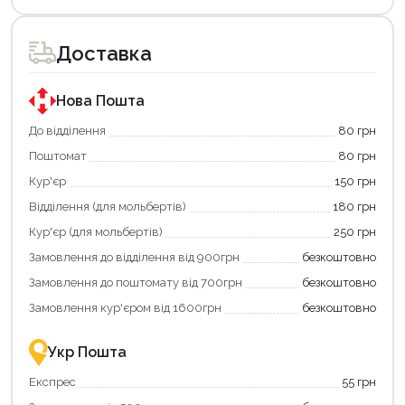
товар
доступний
для
Доставка
покупки
за
державною
програмою
Нова Пошта
єКнига.
Використовуйте
До відділення
80 грн
свою
Поштомат
80 грн
карту
єКнига,
Кур'єр
150 грн
щоб
зекономити
Відділення (для мольбертів)
180 грн
та
отримати
Кур'єр (для мольбертів)
250 грн
додаткові
Замовлення до відділення від 900грн
безкоштовно
переваги!
Купити
Замовлення до поштомату від 700грн
безкоштовно
картою
єКнига
Замовлення кур'єром від 1600грн
безкоштовно
–
це
зручно
Укр Пошта
та
вигідно!
Експрес
55 грн