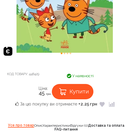
КОД ТОВАРУ:
448429
У наявності
Ціна:
Купити
45
грн.
За цю покупку ви отримаєте
+2.25 грн
Усе про товар
Опис
Характеристики
Відгуки (0)
Доставка та оплата
FAQ-питання