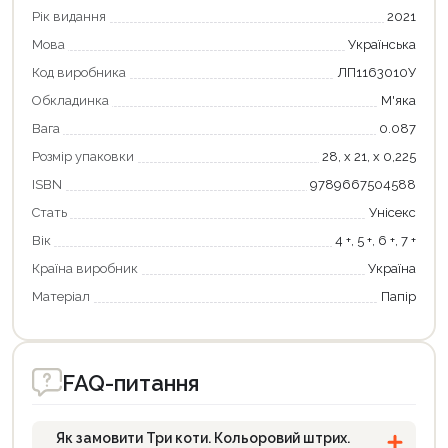
Рік видання
2021
Мова
Українська
Код виробника
ЛП1163010У
Обкладинка
М'яка
Вага
0.087
Розмір упаковки
28, х 21, х 0,225
ISBN
9789667504588
Продовжити покупки
Стать
Унісекс
Вік
4 +, 5 +, 6 +, 7 +
Оформити замовлення
Країна виробник
Україна
Матеріал
Папір
FAQ-питання
Як замовити Три коти. Кольоровий штрих.