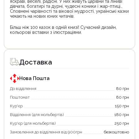
яскраві, веселі, радісні. У них живуть царівни та ліниві
дівчата, богатирі та дурні, чудесні коники і жар-птиці…
Сповнені чарівності та вікової мудрості, українські казки
чекають на нових юних читачів.
Більш ніж 100 казок в одній книзі! Сучасний дизайн,
кольорові вставки з ілюстраціями.
Цей
Цей
товар
товар
доступний
доступний
для
для
Доставка
покупки
покупки
за
за
державною
державною
програмою
програмою
Нова Пошта
єКнига.
«Національний
Використовуйте
кешбек».
До відділення
80 грн
свою
Оплачуйте
Поштомат
80 грн
карту
покупку
єКнига,
картою
Кур'єр
150 грн
щоб
«Національний
зекономити
кешбек»
Відділення (для мольбертів)
180 грн
та
та
отримати
отримуйте
Кур'єр (для мольбертів)
250 грн
додаткові
вигідне
Замовлення до відділення від 900грн
безкоштовно
переваги!
повернення
Купити
коштів!