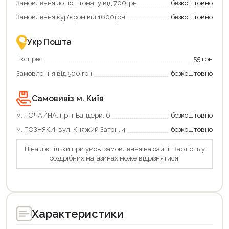
Замовлення до поштомату від 700грн
безкоштовно
картою
Економте
єКнига
більше
Замовлення кур'єром від 1600грн
безкоштовно
–
разом
це
із
зручно
державною
Укр Пошта
та
підтримкою!
вигідно!
Експрес
55 грн
Замовлення від 500 грн
безкоштовно
Самовивіз м. Київ
м. ПОЧАЙНА, пр-т Бандери, 6
безкоштовно
м. ПОЗНЯКИ, вул. Княжий Затон, 4
безкоштовно
Ціна діє тільки при умові замовлення на сайті. Вартість у
роздрібних магазинах може відрізнятися.
Характеристики