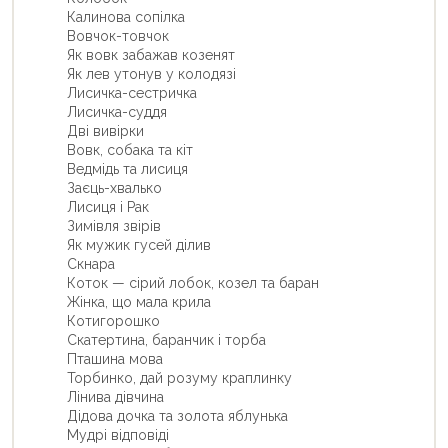
Калинова сопiлка
Вовчок-товчок
Як вовк забажав козенят
Як лев утонув у колодязi
Лисичка-сестричка
Лисичка-суддя
Двi вивiрки
Вовк, собака та кiт
Ведмiдь та лисиця
Заєць-хвалько
Лисиця i Рак
Зимiвля звiрiв
Як мужик гусей дiлив
Скнара
Коток — сiрий лобок, козел та баран
Жiнка, що мала крила
Котигорошко
Скатертина, баранчик i торба
Пташина мова
Торбинко, дай розуму краплинку
Лiнива дiвчина
Дiдова дочка та золота яблунька
Мудрi вiдповiдi