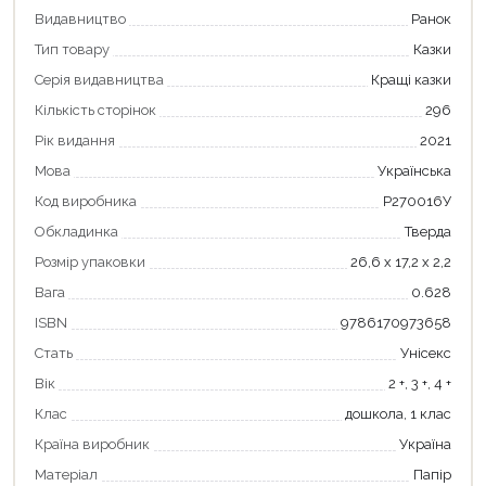
Видавництво
Ранок
Тип товару
Казки
Серія видавництва
Кращі казки
Кількість сторінок
296
Рік видання
2021
Мова
Українська
Код виробника
Р270016У
Обкладинка
Тверда
Розмір упаковки
26,6 х 17,2 х 2,2
Вага
0.628
ISBN
9786170973658
Стать
Унісекс
Вік
2 +, 3 +, 4 +
Клас
дошкола, 1 клас
Країна виробник
Україна
Матеріал
Папір