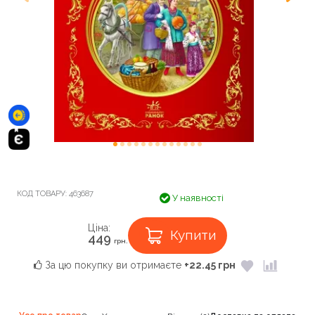
КОД ТОВАРУ:
463687
У наявності
Ціна:
Купити
449
грн.
За цю покупку ви отримаєте
+22.45 грн