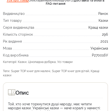
Усе про товар
Опис
Характеристики
Відгуки (2)
Доставка та оплата
FAQ-питання
Видавництво
Ранок
Тип товару
Казки
Серія видавництва
Кращі казки
Кількість сторінок
296
Рік видання
2021
Мова
Українська
Код виробника
Р270016У
Категорії:
Казки
,
Цінопадна добірка
,
Усі товари
Теги:
Super TOP книг для малечі
,
Super TOP книг для дітей
,
Кращі
казки
Опис
Той, хто хоче торкнутися душі народу, має читати
народні казки. Українські казки — наче коралі у намисті: