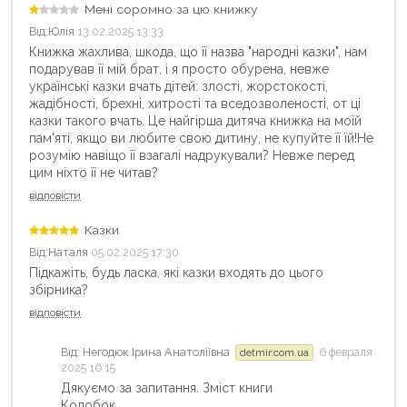
Продовжити покупки
Мені соромно за цю книжку
Від:
Юлія
13.02.2025 13:33
Оформити замовлення
Книжка жахлива, шкода, що її назва "народні казки", нам
подарував її мій брат, і я просто обурена, невже
українські казки вчать дітей: злості, жорстокості,
жадібності, брехні, хитрості та вседозволеності, от ці
казки такого вчать. Це найгірша дитяча книжка на моїй
пам'яті, якщо ви любите свою дитину, не купуйте її їй!Не
розумію навіщо її взагалі надрукували? Невже перед
цим ніхто її не читав?
відповісти
Казки
Від:
Наталя
05.02.2025 17:30
Підкажіть, будь ласка, які казки входять до цього
збірника?
відповісти
Від:
Негодюк Ірина Анатоліївна
6 февраля
detmir.com.ua
2025 16:15
Дякуємо за запитання. Зміст книги
Колобок