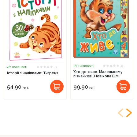
0
У наявності
0
У наявності
Хто де живе. Маленькому
Історії з наліпками: Тигреня
пізнайкові. Новікова В.М.
54,90
99,90
грн.
грн.