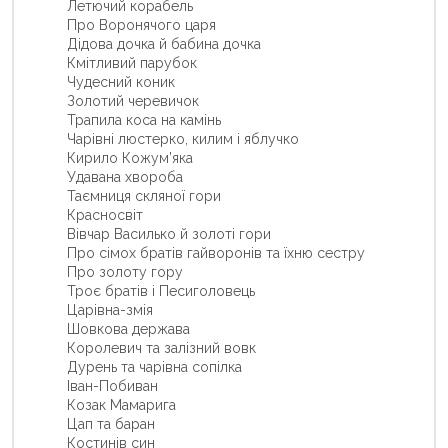
Летючий корабель
Про Воронячого царя
Дiдова дочка й бабина дочка
Кмiтливий парубок
Чудесний коник
Золотий черевичок
Трапила коса на камiнь
Чарiвнi люстерко, килим i яблучко
Кирило Кожум’яка
Удавана хвороба
Таємниця скляної гори
Красносвiт
Вiвчар Василько й золотi гори
Про сiмох братiв гайворонiв та їхню сестру
Про золоту гору
Троє братiв i Песиголовець
Царiвна-змiя
Шовкова держава
Королевич та залiзний вовк
Дурень та чарiвна сопiлка
Iван-Побиван
Козак Мамарига
Цап та баран
Костинiв син