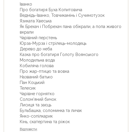
Iванко
Про богатиря Буха Копитовича
Ведмiдь-Iванко, Товчикамiнь i Сучимотузок
Язиката Хвеська
Як Брехач i Побрехач пана обiкрали, а попа живого
вкрали
Чарiвний перстень
Юрза-Мурза i стрiлець-молодець
Дерево до неба
Казка про богатиря Голоту Воянського
Молодильна вода
Кобиляча голова
Про жар-птицю та вовка
Названий батько
Пан Коцький
Телесик
Чарiвне горнятко
Солом’яний бичок
Лисиця та заєць
Бульбашка, соломинка та личак
Янко-сопiлкарик
Кiнь, скатертина та рiжок
Відповісти