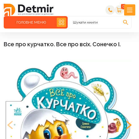
0
ГОЛОВНЕ МЕНЮ
Шукати книги
Все про курчатко. Все про всіх. Сонечко І.