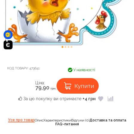
КОД ТОВАРУ:
479641
У наявності
Ціна:
Купити
79,90
грн.
За цю покупку ви отримаєте
+4 грн
Усе про товар
Опис
Характеристики
Відгуки (0)
Доставка та оплата
FAQ-питання