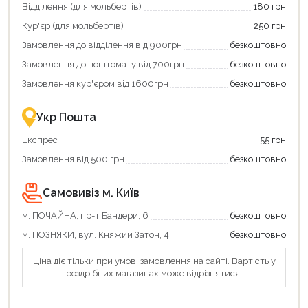
зекономити
кешбек»
Відділення (для мольбертів)
180 грн
та
та
отримати
отримуйте
Кур'єр (для мольбертів)
250 грн
додаткові
вигідне
Замовлення до відділення від 900грн
безкоштовно
переваги!
повернення
Купити
коштів!
Замовлення до поштомату від 700грн
безкоштовно
картою
Економте
єКнига
більше
Замовлення кур'єром від 1600грн
безкоштовно
–
разом
це
із
зручно
державною
Укр Пошта
та
підтримкою!
вигідно!
Експрес
55 грн
Замовлення від 500 грн
безкоштовно
Самовивіз м. Київ
м. ПОЧАЙНА, пр-т Бандери, 6
безкоштовно
м. ПОЗНЯКИ, вул. Княжий Затон, 4
безкоштовно
Ціна діє тільки при умові замовлення на сайті. Вартість у
роздрібних магазинах може відрізнятися.