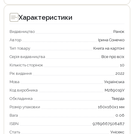
Характеристики
Видавництво
Ранок
Автор
Ірина Сонечко
Тип товару
Книга на картоні
Серія видавництва
Все про всіх
Кількість сторінок
10
Рік видання
2022
Мова
Українська
Код виробника
М289019У
Продовжити покупки
Обкладинка
Тверда
Оформити замовлення
Розмір упаковки
160х160х1 мм
Вага
0.06
ISBN
9789667508487
Стать
Унісекс