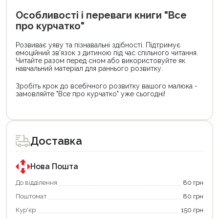
Особливості і переваги книги "Все
про курчатко"
Розвиває уяву та пізнавальні здібності. Підтримує
емоційний зв'язок з дитиною під час спільного читання.
Читайте разом перед сном або використовуйте як
навчальний матеріал для раннього розвитку.
Зробіть крок до всебічного розвитку вашого малюка -
замовляйте "Все про курчатко" уже сьогодні!
Цей
Цей
товар
товар
доступний
доступний
для
для
Доставка
покупки
покупки
за
за
державною
державною
програмою
програмою
Нова Пошта
єКнига.
«Національний
Використовуйте
кешбек».
До відділення
80 грн
свою
Оплачуйте
Поштомат
80 грн
карту
покупку
єКнига,
картою
Кур'єр
150 грн
щоб
«Національний