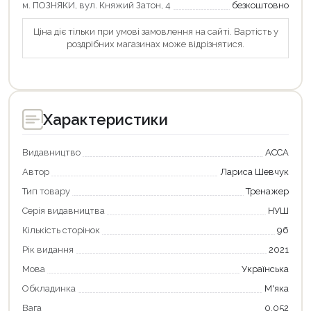
м. ПОЗНЯКИ, вул. Княжий Затон, 4
безкоштовно
Ціна діє тільки при умові замовлення на сайті. Вартість у
роздрібних магазинах може відрізнятися.
Характеристики
Видавництво
АССА
Автор
Лариса Шевчук
Тип товару
Тренажер
Серія видавництва
НУШ
Кількість сторінок
96
Рік видання
2021
Мова
Українська
Продовжити покупки
Обкладинка
М'яка
Оформити замовлення
Вага
0.052