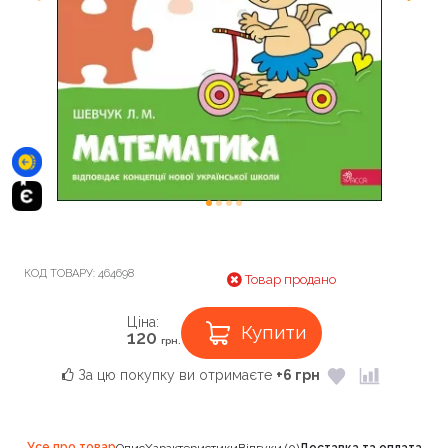
КОД ТОВАРУ:
464698
Товар продано
Ціна:
Купити
120
грн.
За цю покупку ви отримаєте
+6 грн
Усе про товар
Опис
Характеристики
Відгуки (0)
Доставка та оплата