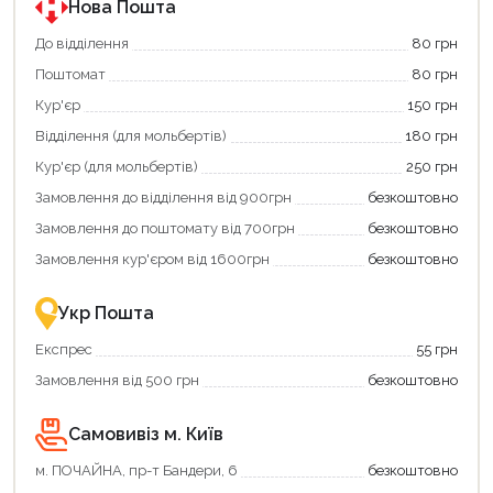
програмою
програмою
Нова Пошта
єКнига.
«Національний
Використовуйте
кешбек».
До відділення
80 грн
свою
Оплачуйте
Поштомат
80 грн
карту
покупку
єКнига,
картою
Кур'єр
150 грн
щоб
«Національний
зекономити
кешбек»
Відділення (для мольбертів)
180 грн
та
та
отримати
отримуйте
Кур'єр (для мольбертів)
250 грн
додаткові
вигідне
Замовлення до відділення від 900грн
безкоштовно
переваги!
повернення
Купити
коштів!
Замовлення до поштомату від 700грн
безкоштовно
картою
Економте
єКнига
більше
Замовлення кур'єром від 1600грн
безкоштовно
–
разом
це
із
зручно
державною
Укр Пошта
та
підтримкою!
вигідно!
Експрес
55 грн
Замовлення від 500 грн
безкоштовно
Самовивіз м. Київ
м. ПОЧАЙНА, пр-т Бандери, 6
безкоштовно