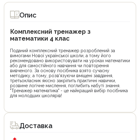
Опис
Комплексний тренажер з
математики 4 клас
Поданий комплексний тренажер розроблений за
вимогами Нової української школи, а тому його
рекомендовано використовувати на уроках математики
або для самостійного навчання чи повторення
вивченого. За основу посібника взято сучасну
методику, а тому, розв'язуючи вміщені завдання,
третьокласник якісно закріпить практичні навички,
розвине логічне мислення, поглибить набуті знання.
"Тренажер математика" - це найкращий вибір посібника
для молодших школярів!
Цей
Цей
товар
товар
доступний
доступний
для
для
Доставка
покупки
покупки
за
за
державною
державною