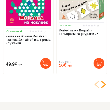
0
У наявності
Логічні пазли Пограй з
0
У наявності
кольорами та фігурами 2+
Книга з наліпками Мозаїка з
наліпок. Для дітей від 4 років.
Кружечки
120
грн.
49,90
108
грн.
грн.