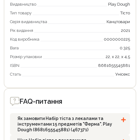
Видавництво
Play Dough
Тип товару
Тісто
Серія видавництва
Канцтовари
Рік видання
2021
Код виробника
0000000225
Вага
0.325
Розмір упаковки
22, х 22, х 4,5
ISBN
8681655545881
Продовжити покупки
Стать
Унісекс
Оформити замовлення
FAQ-питання
Як замовити Набір тіста з лекалами та
інструментами 15 предметів "Ферма". Play
Dough (8681655545881) (467371)