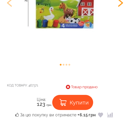
КОД ТОВАРУ:
467371
Товар продано
Ціна:
Купити
123
грн.
За цю покупку ви отримаєте
+6.15 грн