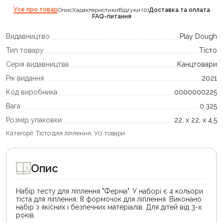
Усе про товар
Опис
Характеристики
Відгуки (0)
Доставка та оплата
FAQ-питання
Видавництво
Play Dough
Тип товару
Тісто
Серія видавництва
Канцтовари
Рік видання
2021
Код виробника
0000000225
Вага
0.325
Розмір упаковки
22, х 22, х 4,5
Категорії:
Тісто для ліплення
,
Усі товари
Опис
Набір тесту для ліплення "Ферма". У наборі є 4 кольори
тіста для ліплення, 8 формочок для ліплення. Виконано
набір з якісних і безпечних матеріалів. Для дітей від 3-х
років.