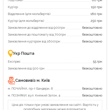
Поштомат
80 грн
покупку
картою
Кур'єр
150 грн
«Національний
кешбек»
Відділення (для мольбертів)
180 грн
та
отримуйте
Кур'єр (для мольбертів)
250 грн
вигідне
Замовлення до відділення від 900грн
безкоштовно
повернення
коштів!
Замовлення до поштомату від 700грн
безкоштовно
Економте
більше
Замовлення кур'єром від 1600грн
безкоштовно
-
разом
із
Укр Пошта
державною
підтримкою!
Експрес
55 грн
Замовлення від 500 грн
безкоштовно
Самовивіз м. Київ
м. ПОЧАЙНА, пр-т Бандери, 6
безкоштовно
м. ПОЗНЯКИ, вул. Княжий Затон, 4
безкоштовно
Ціна діє тільки при умові замовлення на сайті. Вартість у
роздрібних магазинах може відрізнятися.