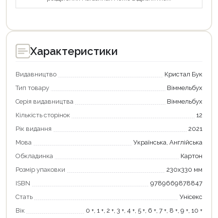
Характеристики
Видавництво
Кристал Бук
Тип товару
Віммельбух
Серія видавництва
Віммельбух
Кількість сторінок
12
Рік видання
2021
Продовжити покупки
Мова
Українська, Англійська
Обкладинка
Картон
Оформити замовлення
Розмір упаковки
230х330 мм
ISBN
9789669878847
Стать
Унісекс
Вік
0 +, 1 +, 2 +, 3 +, 4 +, 5 +, 6 +, 7 +, 8 +, 9 +, 10 +