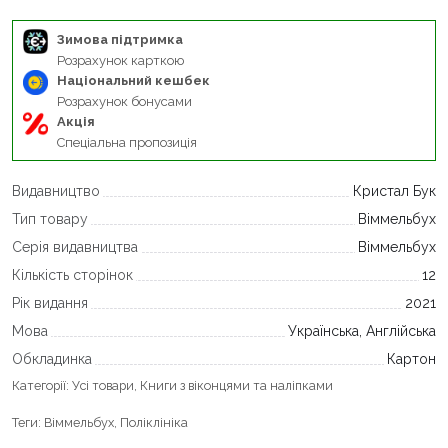
Зимова підтримка
Розрахунок карткою
Національний кешбек
Розрахунок бонусами
Акція
Спеціальна пропозиція
Видавництво
Кристал Бук
Тип товару
Віммельбух
Серія видавництва
Віммельбух
Кількість сторінок
12
Рік видання
2021
Мова
Українська, Англійська
Обкладинка
Картон
Категорії:
Усі товари
,
Книги з віконцями та наліпками
Теги:
Віммельбух
,
Поліклініка