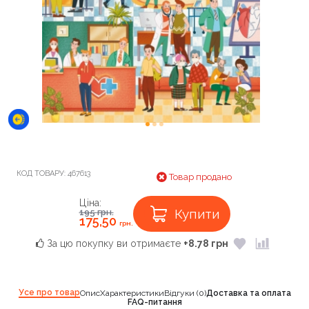
КОД ТОВАРУ:
467613
Товар продано
Ціна:
Купити
195
грн.
175,50
грн.
За цю покупку ви отримаєте
+8.78 грн
Усе про товар
Опис
Характеристики
Відгуки (0)
Доставка та оплата
FAQ-питання