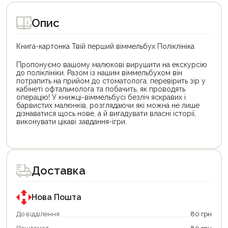
Опис
Книга-картонка Твій перший віммельбух Поліклініка
Пропонуємо вашому малюкові вирушити на екскурсію
до поліклініки. Разом із нашим віммельбухом він
потрапить на прийом до стоматолога, перевірить зір у
кабінеті офтальмолога та побачить, як проводять
операцію! У книжці-віммельбусі безліч яскравих і
барвистих малюнків, розглядаючи які можна не лише
дізнаватися щось нове, а й вигадувати власні історії,
виконувати цікаві завдання-ігри.
Цей
товар
доступний
для
Доставка
покупки
за
державною
програмою
Нова Пошта
«Національний
кешбек».
До відділення
80 грн
Оплачуйте