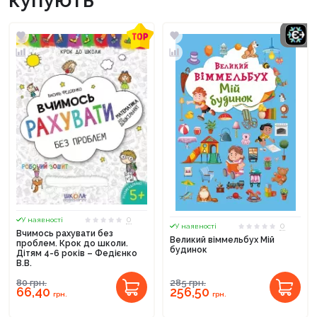
0
У наявності
0
У наявності
Вчимось рахувати без
Великий віммельбух Мій
проблем. Крок до школи.
будинок
Дітям 4-6 років – Федієнко
В.В.
80
грн.
285
грн.
66,40
256,50
грн.
грн.