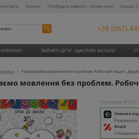
Контакти
Знижки
Позбудься зайвого – обери своє!
Більше
+38 (067) 44
НОВИНКИ
ЗАЙНЯТІ ДІТИ - ЩАСЛИВІ БАТЬКИ
С
 товари
Розвиваємо мовлення без проблем. Робочий зошит. Дери
аємо мовлення без проблем. Робо
Код товару:
472631
Зимова пі
Розрахунок
Акція
Спеціальна 