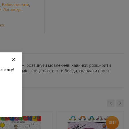
и
,
Робочі зошити
,
и
,
Логопедія
,
ко
 ігровій формі розвинути мовленнєві навички: розширити
зсилку!
лізувати зміст почутого, вести бесіди, складати прості
ХІТ!