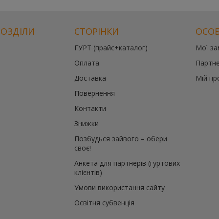
РОЗДІЛИ
СТОРІНКИ
ОСОБ
ГУРТ (прайс+каталог)
Мої з
Оплата
Партне
Доставка
Мій пр
Повернення
Контакти
Знижки
Позбудься зайвого – обери
своє!
Анкета для партнерів (гуртових
клієнтів)
Умови використання сайту
Освітня субвенція