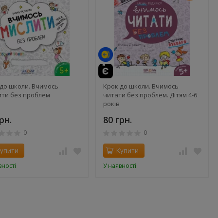
 до школи. Вчимось
Крок до школи. Вчимось
ити без проблем
читати без проблем. Дітям 4-6
років
рн.
80 грн.
0
0
упити
Купити
вності
У наявності