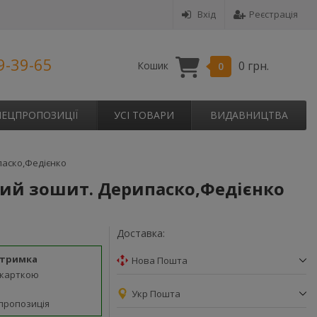
Вхід
Реєстрація
9-39-65
0 грн.
Кошик
0
ПЕЦПРОПОЗИЦІЇ
УСІ ТОВАРИ
ВИДАВНИЦТВА
паско,Федієнко
чий зошит. Дерипаско,Федієнко
Доставка:
дтримка
Нова Пошта
 карткою
Укр Пошта
пропозиція