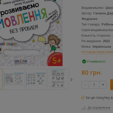
Видавництво
Шко
Автор
Галина Дер
Федієнко
Тип товару
Робоч
Серія видавництва
Кількість сторінок
Рік видання
2022
Мова
Українська
Усі характеристики
У наявності
80 грн.
-
+
За цю покупку 
До порівняння