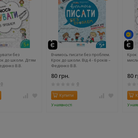
те
увати без
Вчимось писати без проблем.
Крок
ок до школи. Дітям
Крок до школи. Від 4 - 6 років –
мисл
едієнко В.В.
Федієнко В.В.
80 грн.
80 г
0
0
Купити
К
У наявності
У ная