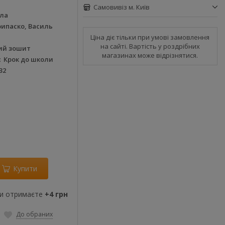
Самовивіз м. Київ
ла
ипаско, Василь
Ціна діє тільки при умові замовлення
на сайті. Вартість у роздрібних
ий зошит
магазинах може відрізнятися.
Крок до школи
32
Купити
ви отримаєте
+4 грн
До обраних