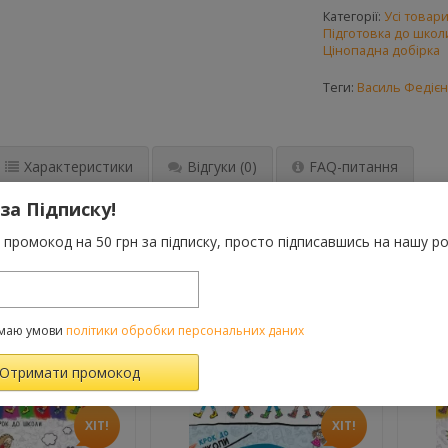
Категорії:
Усі товар
Підготовка до школ
Цінопадна добірка
Теги:
Василь Федієн
Характеристики
Відгуки
(0)
FAQ-питання
 за Підписку!
адресовано тим, хто прагне допомогти своїй дитині в доступній,
промокод на 50 грн за підписку, просто підписавшись на нашу ро
никовий запас, навчитися висловлювати свою думку, слухати, ана
о.
маю умови
політики обробки персональних даних
ВАРОМ ТАКОЖ КУПУЮТЬ
ХІТ!
ХІТ!