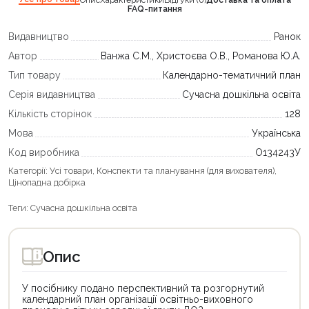
Опис
Характеристики
Відгуки (0)
Доставка та оплата
FAQ-питання
Видавництво
Ранок
Автор
Ванжа С.М., Христоєва О.В., Романова Ю.А.
Тип товару
Календарно-тематичний план
Серія видавництва
Сучасна дошкільна освіта
Кількість сторінок
128
Мова
Українська
Код виробника
О134243У
Категорії:
Усі товари
,
Конспекти та планування (для вихователя)
,
Цінопадна добірка
Теги:
Сучасна дошкільна освіта
Опис
У посібнику подано перспективний та розгорнутий
календарний план організації освітньо-виховного