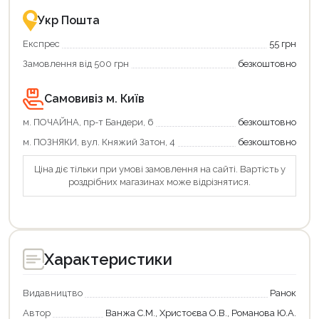
це
із
зручно
державною
Укр Пошта
та
підтримкою!
вигідно!
Експрес
55 грн
Замовлення від 500 грн
безкоштовно
Самовивіз м. Київ
м. ПОЧАЙНА, пр-т Бандери, 6
безкоштовно
м. ПОЗНЯКИ, вул. Княжий Затон, 4
безкоштовно
Ціна діє тільки при умові замовлення на сайті. Вартість у
роздрібних магазинах може відрізнятися.
Характеристики
Видавництво
Ранок
Автор
Ванжа С.М., Христоєва О.В., Романова Ю.А.