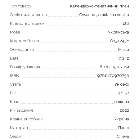
Тип товару
Календарно-тематичний план
Серія видавництва
Сучасна дошкільна освіта
Кількість сторінок
128
Мова
Українська
Код виробника
О134243У
Обкладинка
М'яка
Вага
0.242
Розмір упаковки
260 х 205 х 7 мм
ISBN
9786170976758
Стать
Унісекс
Вік
4 +, 5 +
Продовжити покупки
Клас
дошкола
Оформити замовлення
Рік видання
2022
Країна виробник
Україна
Матеріал
Папір
Сезон
Січень