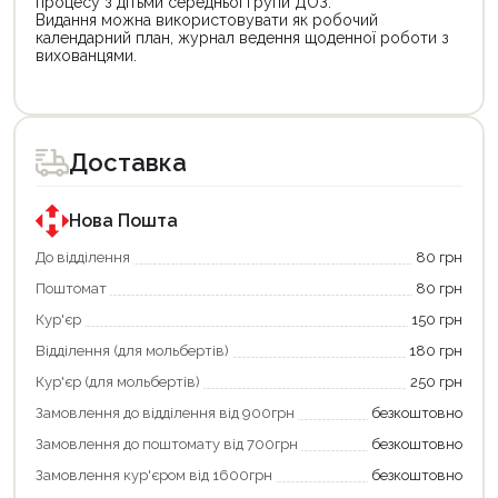
процесу з дітьми середньої групи ДОЗ.
Видання можна використовувати як робочий
календарний план, журнал ведення щоденної роботи з
вихованцями.
Цей
Цей
товар
товар
доступний
доступний
для
для
Доставка
покупки
покупки
за
за
державною
державною
програмою
програмою
Нова Пошта
єКнига.
«Національний
Використовуйте
кешбек».
До відділення
80 грн
свою
Оплачуйте
Поштомат
80 грн
карту
покупку
єКнига,
картою
Кур'єр
150 грн
щоб
«Національний
зекономити
кешбек»
Відділення (для мольбертів)
180 грн
та
та
отримати
отримуйте
Кур'єр (для мольбертів)
250 грн
додаткові
вигідне
Замовлення до відділення від 900грн
безкоштовно
переваги!
повернення
Купити
коштів!
Замовлення до поштомату від 700грн
безкоштовно
картою
Економте
єКнига
більше
Замовлення кур'єром від 1600грн
безкоштовно
–
разом