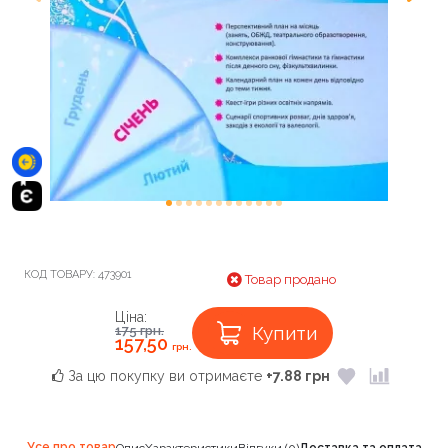
КОД ТОВАРУ:
473901
Товар продано
Ціна:
Купити
175
грн.
157,50
грн.
За цю покупку ви отримаєте
+7.88 грн
Усе про товар