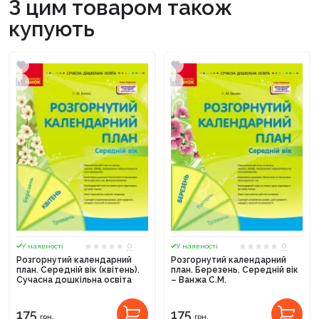
З цим товаром також
купують
0
0
У наявності
У наявності
Розгорнутий календарний
Розгорнутий календарний
план. Середній вік (квітень).
план. Березень. Середній вік
Сучасна дошкільна освіта
– Ванжа С.М.
175
175
грн.
грн.