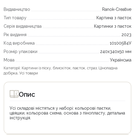
Видавництво
Ranok-Creative
Тип товару
Картина з паєток
Серія видавництва
Картинки з паєток
Рік видання
2023
Код виробника
10100584У
Розмір упаковки
240х340х50 мм
Мова
Українська
Категорії:
Картини із піску, блискіток, паєток, страз
,
Цінопадна
добірка
,
Усі товари
Опис
Усі складові містяться у наборі: кольорові паєтки,
цвяшки, кольорова схема, основа з пінопласту, детальна
інструкція.