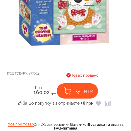
КОД ТОВАРУ:
477204
Товар продано
Ціна:
Купити
160,02
грн.
За цю покупку ви отримаєте
+8 грн
Усе про товар
Опис
Характеристики
Відгуки (0)
Доставка та оплата
FAQ-питання