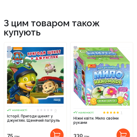
З цим товаром також
купують
0
У наявності
1
У наявності
Історії. Пригоди щенят у
Ніжні квіти. Мило своїми
джунглях. Щенячий патруль
руками
75
330
грн.
грн.