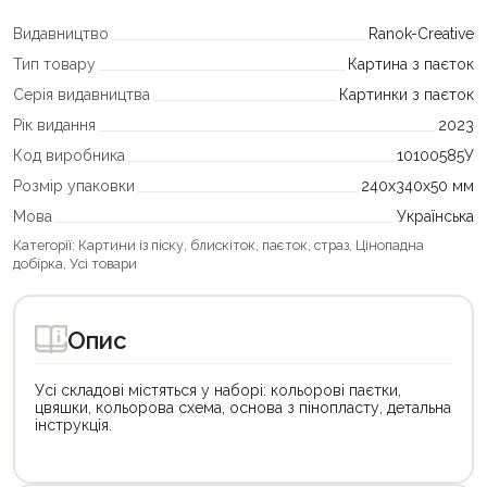
Видавництво
Ranok-Creative
Тип товару
Картина з паєток
Серія видавництва
Картинки з паєток
Рік видання
2023
Код виробника
10100585У
Розмір упаковки
240х340х50 мм
Мова
Українська
Категорії:
Картини із піску, блискіток, паєток, страз
,
Цінопадна
добірка
,
Усі товари
Опис
Усі складові містяться у наборі: кольорові паєтки,
цвяшки, кольорова схема, основа з пінопласту, детальна
інструкція.