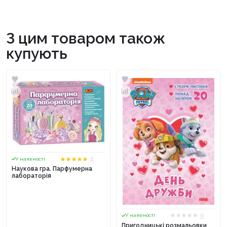
З цим товаром також
купують
2
У наявності
Наукова гра. Парфумерна
лабораторія
0
У наявності
Пригодницькі розмальовки