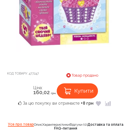
КОД ТОВАРУ:
477247
Товар продано
Ціна:
Купити
160,02
грн.
За цю покупку ви отримаєте
+8 грн
Усе про товар
Опис
Характеристики
Відгуки (0)
Доставка та оплата
FAQ-питання