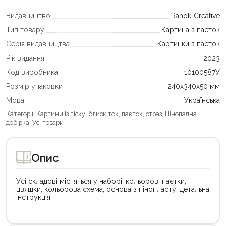
Видавництво
Ranok-Creative
Тип товару
Картина з паєток
Серія видавництва
Картинки з паєток
Рік видання
2023
Код виробника
10100587У
Розмір упаковки
240х340х50 мм
Мова
Українська
Категорії:
Картини із піску, блискіток, паєток, страз
,
Цінопадна
добірка
,
Усі товари
Опис
Усі складові містяться у наборі: кольорові паєтки,
цвяшки, кольорова схема, основа з пінопласту, детальна
інструкція.