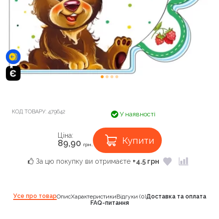
КОД ТОВАРУ:
479642
У наявності
Ціна:
Купити
89,90
грн.
За цю покупку ви отримаєте
+4.5 грн
Усе про товар
Опис
Характеристики
Відгуки (0)
Доставка та оплата
FAQ-питання