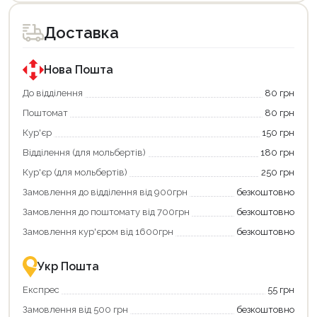
товар
товар
доступний
доступний
для
для
Доставка
покупки
покупки
за
за
державною
державною
програмою
програмою
Нова Пошта
єКнига.
«Національний
Використовуйте
кешбек».
До відділення
80 грн
свою
Оплачуйте
Поштомат
80 грн
карту
покупку
єКнига,
картою
Кур'єр
150 грн
щоб
«Національний
зекономити
кешбек»
Відділення (для мольбертів)
180 грн
та
та
отримати
отримуйте
Кур'єр (для мольбертів)
250 грн
додаткові
вигідне
Замовлення до відділення від 900грн
безкоштовно
переваги!
повернення
Купити
коштів!
Замовлення до поштомату від 700грн
безкоштовно
картою
Економте
єКнига
більше
Замовлення кур'єром від 1600грн
безкоштовно
–
разом
це
із
зручно
державною
Укр Пошта
та
підтримкою!
вигідно!
Експрес
55 грн
Замовлення від 500 грн
безкоштовно