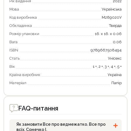
Рік видання
2022
Мова
Українська
Код виробника
М289020У
Обкладинка
Тверда
Розмір упаковки
16. х 16. х 0.06
Вага
0.06
ISBN
9789667508494
Продовжити покупки
Стать
Унісекс
Вік
1 +, 2 +, 3 +, 4 +, 5 +
Оформити замовлення
Країна виробник
Україна
Матеріал
Папір
FAQ-питання
Як замовити Все про ведмежатко. Все про
всіх. Сонечко І.