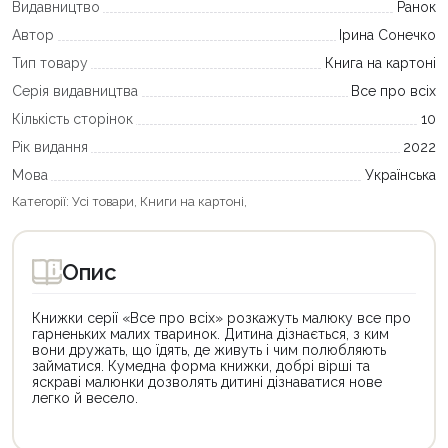
Видавництво
Ранок
Автор
Ірина Сонечко
Тип товару
Книга на картоні
Серія видавництва
Все про всіх
Кількість сторінок
10
Рік видання
2022
Мова
Українська
Категорії:
Усі товари
,
Книги на картоні
,
Опис
Книжки серії «Все про всіх» розкажуть малюку все про
гарненьких малих тваринок. Дитина дізнається, з ким
вони дружать, що їдять, де живуть і чим полюбляють
займатися. Кумедна форма книжки, добрі вірші та
яскраві малюнки дозволять дитині дізнаватися нове
легко й весело.
Цей
Цей