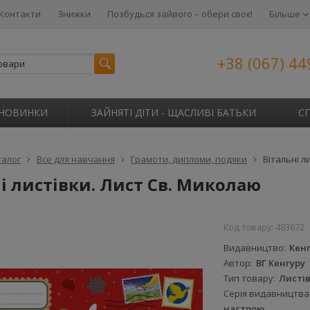
Контакти
Знижки
Позбудься зайвого – обери своє!
Більше
+38 (067) 44
НОВИНКИ
ЗАЙНЯТІ ДІТИ - ЩАСЛИВІ БАТЬКИ
С
талог
Все для навчання
Грамоти, дипломи, подяки
Вітальні л
і листівки. Лист Св. Миколаю
Код товару:
483672
Видавництво
Кен
Автор
ВГ Кенгуру
Тип товару
Листі
Серія видавництва
настрою