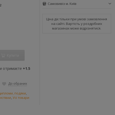
Самовивіз м. Київ
2
Ціна діє тільки при умові замовлення
на сайті. Вартість у роздрібних
магазинах може відрізнятися.
Купити
ви отримаєте
+1.5
До обраних
дипломи, подяки
,
истівки
,
Усі товари