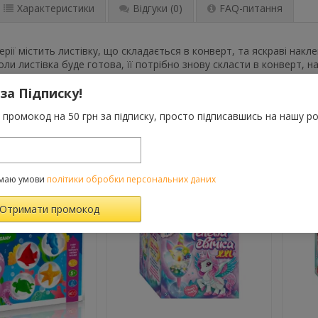
Характеристики
Відгуки
(0)
FAQ-питання
ерії містить листівку, що складається в конверт, та яскраві нак
ли листівка буде готова, її потрібно знову скласти в конверт, на
есату.
 за Підписку!
промокод на 50 грн за підписку, просто підписавшись на нашу ро
ВАРОМ ТАКОЖ КУПУЮТЬ
маю умови
політики обробки персональних даних
й
й