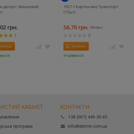
ка-десерт. Вишневий
1027-1 Картки міні Транспорт
рт
(17шт)
02 грн.
56,70 грн.
63 грн.
1
0
упити
Купити
вності
У наявності
ИСТИЙ КАБІНЕТ
КОНТАКТИ
амовлення
+38 (067) 449-39-65
рська програма
info@detmir.com.ua