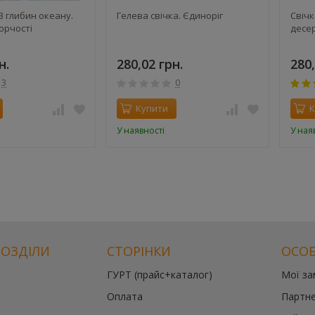
З глибин океану.
Гелева свічка. Єдиноріг
Свіч
орчості
десе
н.
280,02 грн.
280,
3
0
Купити
К
У наявності
У ная
РОЗДІЛИ
СТОРІНКИ
ОСОБ
ГУРТ (прайс+каталог)
Мої з
Оплата
Партне