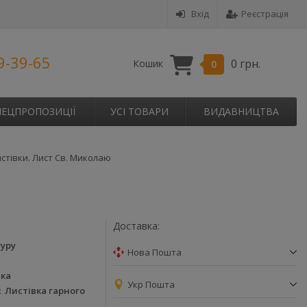
Вхід
Реєстрація
9-39-65
0 грн.
Кошик
0
ПЕЦПРОПОЗИЦІЇ
УСІ ТОВАРИ
ВИДАВНИЦТВА
истівки. Лист Св. Миколаю
Доставка:
гуру
Нова Пошта
вка
Укр Пошта
Листівка гарного