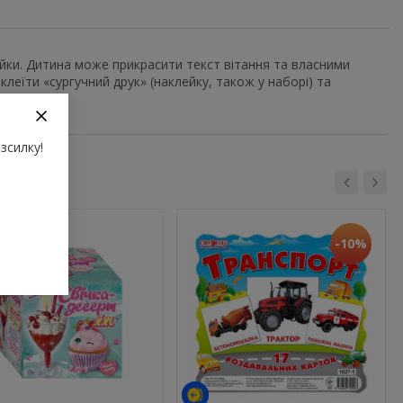
лейки. Дитина може прикрасити текст вітання та власними
клеїти «сургучний друк» (наклейку, також у наборі) та
зсилку!
-10%