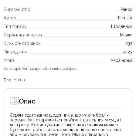
Видавництво
Ранок
Автор
FilmUA
Тип товару
Щоденник
Серія видавництва
Мавка
Кількість сторінок
192
Рік видання
2023
Мова
Українська
Категорії:
Усі товари
,
Цінопадна добірка
Теги:
Мавка
Опис
Серія недатованих щоденників, що мають безліч
переваг. Їхні сторінки не прив’язані до певних місяців і
днів року. Користуватися таким щоденником можна
будь-коли, роблячи нотатки відповідно до своїх планів
або міркувань про певні події. Місця для записів