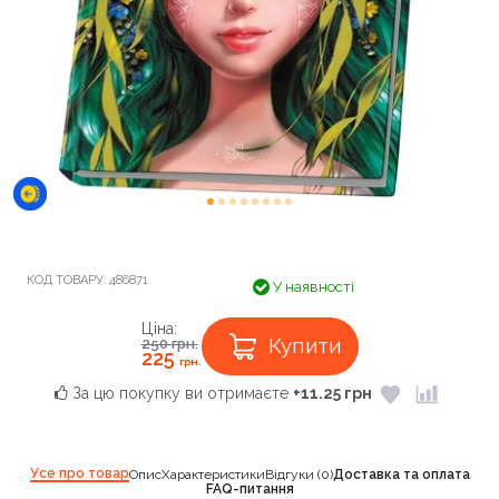
КОД ТОВАРУ:
486871
У наявності
Ціна:
Купити
250
грн.
225
грн.
За цю покупку ви отримаєте
+11.25 грн
Усе про товар
Опис
Характеристики
Відгуки (0)
Доставка та оплата
FAQ-питання