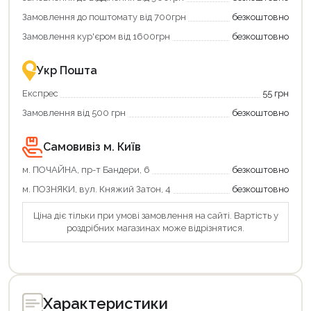
коштів!
Замовлення до поштомату від 700грн
безкоштовно
Економте
більше
Замовлення кур'єром від 1600грн
безкоштовно
-
разом
із
Укр Пошта
державною
підтримкою!
Експрес
55 грн
Замовлення від 500 грн
безкоштовно
Самовивіз м. Київ
м. ПОЧАЙНА, пр-т Бандери, 6
безкоштовно
м. ПОЗНЯКИ, вул. Княжий Затон, 4
безкоштовно
Ціна діє тільки при умові замовлення на сайті. Вартість у
роздрібних магазинах може відрізнятися.
Характеристики