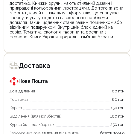
достатньо. Книжки зручні, мають стильний дизайн і
прикрашені кольоровими ілюстраціями. До того ж вони
містять цікаву й пізнавальну інформацію, що спонукає
звернути увагу людства на екологічні проблеми
довкілля. Такий щоденник стане вашим помічником або
відмінним подарунком! Внутрішній блок: єдиний на
серію. Тематика: екологія; тварини та рослини з
Червоної Книги України; природні пам‘ятки України.
Цей
товар
доступний
для
Доставка
покупки
за
державною
програмою
Нова Пошта
«Національний
кешбек».
До відділення
80 грн
Оплачуйте
Поштомат
80 грн
покупку
картою
Кур'єр
150 грн
«Національний
кешбек»
Відділення (для мольбертів)
180 грн
та
отримуйте
Кур'єр (для мольбертів)
250 грн
вигідне
Замовлення до відділення від 900грн
безкоштовно
повернення