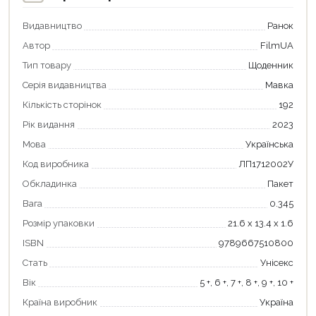
Видавництво
Ранок
Автор
FilmUA
Тип товару
Щоденник
Серія видавництва
Мавка
Кількість сторінок
192
Рік видання
2023
Мова
Українська
Код виробника
ЛП1712002У
Обкладинка
Пакет
Продовжити покупки
Вага
0.345
Оформити замовлення
Розмір упаковки
21.6 х 13.4 х 1.6
ISBN
9789667510800
Стать
Унісекс
Вік
5 +, 6 +, 7 +, 8 +, 9 +, 10 +
Країна виробник
Україна