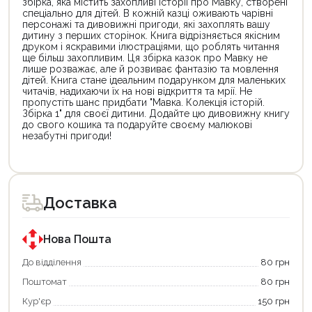
збірка, яка містить захопливі історії про Мавку, створені
спеціально для дітей. В кожній казці оживають чарівні
персонажі та дивовижні пригоди, які захоплять вашу
дитину з перших сторінок. Книга відрізняється якісним
друком і яскравими ілюстраціями, що роблять читання
ще більш захопливим. Ця збірка казок про Мавку не
лише розважає, але й розвиває фантазію та мовлення
дітей. Книга стане ідеальним подарунком для маленьких
читачів, надихаючи їх на нові відкриття та мрії. Не
пропустіть шанс придбати "Мавка. Колекція історій.
Збірка 1" для своєї дитини. Додайте цю дивовижну книгу
до свого кошика та подаруйте своєму малюкові
незабутні пригоди!
Цей
товар
доступний
для
Доставка
покупки
за
державною
програмою
Нова Пошта
єКнига.
Використовуйте
До відділення
80 грн
свою
Поштомат
80 грн
карту
єКнига,
Кур'єр
150 грн
щоб