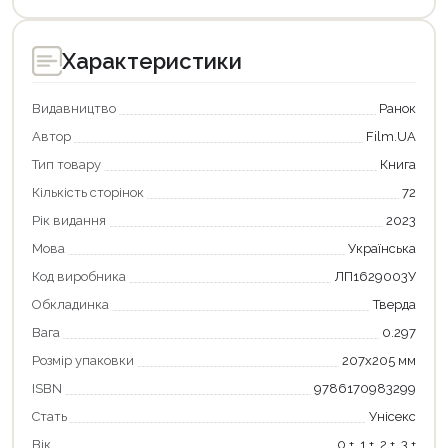
Характеристики
Видавництво
Ранок
Автор
Film.UA
Тип товару
Книга
Кількість сторінок
72
Рік видання
2023
Мова
Українська
Код виробника
ЛП1629003У
Продовжити покупки
Обкладинка
Тверда
Оформити замовлення
Вага
0.297
Розмір упаковки
207х205 мм
ISBN
9786170983299
Стать
Унісекс
Вік
0 +, 1 +, 2 +, 3 +