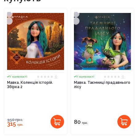
0
0
У наявності
У наявності
Мавка. Колекція історій.
Мавка. Таємниці прадавнього
Збірка 2
лісу
350
грн.
80
315
грн.
грн.