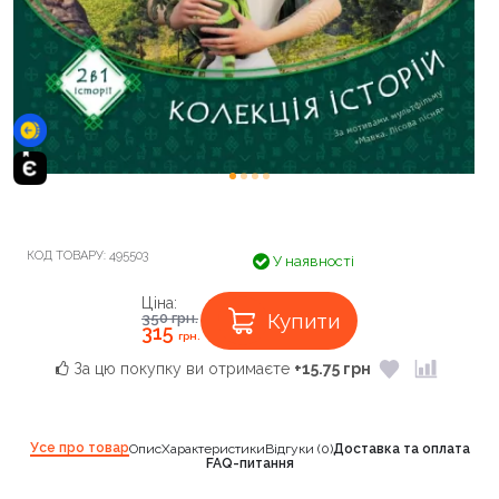
КОД ТОВАРУ:
495503
У наявності
Ціна:
Купити
350
грн.
315
грн.
За цю покупку ви отримаєте
+15.75 грн
Усе про товар
Опис
Характеристики
Відгуки (0)
Доставка та оплата
FAQ-питання