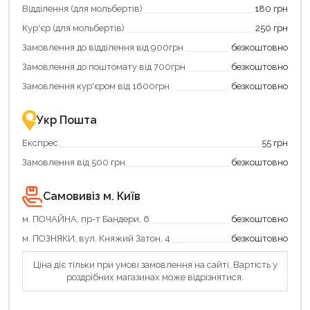
зекономити
Відділення (для мольбертів)
180 грн
та
отримати
Кур'єр (для мольбертів)
250 грн
додаткові
Замовлення до відділення від 900грн
безкоштовно
переваги!
Купити
Замовлення до поштомату від 700грн
безкоштовно
картою
єКнига
Замовлення кур'єром від 1600грн
безкоштовно
–
це
зручно
Укр Пошта
та
вигідно!
Експрес
55 грн
Замовлення від 500 грн
безкоштовно
Самовивіз м. Київ
м. ПОЧАЙНА, пр-т Бандери, 6
безкоштовно
м. ПОЗНЯКИ, вул. Княжий Затон, 4
безкоштовно
Ціна діє тільки при умові замовлення на сайті. Вартість у
роздрібних магазинах може відрізнятися.