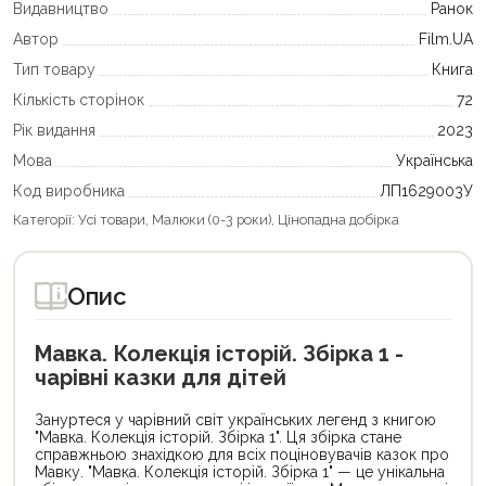
Видавництво
Ранок
Автор
Film.UA
Тип товару
Книга
Кількість сторінок
72
Рік видання
2023
Мова
Українська
Код виробника
ЛП1629003У
Категорії:
Усі товари
,
Малюки (0-3 роки)
,
Цінопадна добірка
Опис
Мавка. Колекція історій. Збірка 1 -
чарівні казки для дітей
Зануртеся у чарівний світ українських легенд з книгою
"Мавка. Колекція історій. Збірка 1". Ця збірка стане
справжньою знахідкою для всіх поціновувачів казок про
Мавку. "Мавка. Колекція історій. Збірка 1" — це унікальна