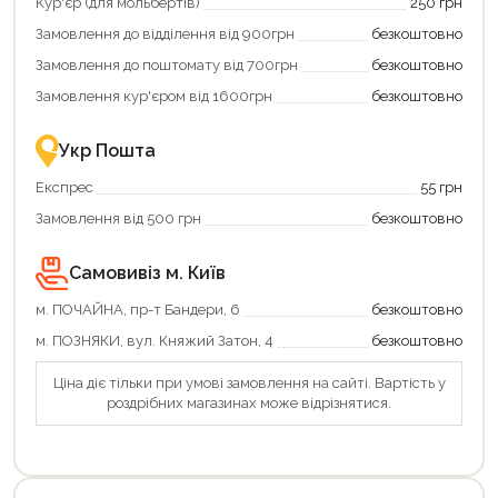
отримати
отримуйте
Кур'єр (для мольбертів)
250 грн
додаткові
вигідне
Замовлення до відділення від 900грн
безкоштовно
переваги!
повернення
Купити
коштів!
Замовлення до поштомату від 700грн
безкоштовно
картою
Економте
єКнига
більше
Замовлення кур'єром від 1600грн
безкоштовно
–
разом
це
із
зручно
державною
Укр Пошта
та
підтримкою!
вигідно!
Експрес
55 грн
Замовлення від 500 грн
безкоштовно
Самовивіз м. Київ
м. ПОЧАЙНА, пр-т Бандери, 6
безкоштовно
м. ПОЗНЯКИ, вул. Княжий Затон, 4
безкоштовно
Ціна діє тільки при умові замовлення на сайті. Вартість у
роздрібних магазинах може відрізнятися.