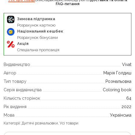
Опис
Характеристики
Відгуки (0)
Доставка та оплата
FAQ-питання
Зимова підтримка
Розрахунок карткою
Національний кешбек
Розрахунок бонусами
Акція
Спеціальна пропозиція
Видавництво
Vivat
Автор
Марія Голдиш
Тип товару
Розмальовка
Серія видавництва
Coloring book
Кількість сторінок
64
Рік видання
2022
Мова
Українська
Категорії:
Дитячі розмальовки
,
Усі товари