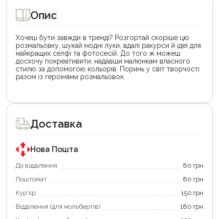
Опис
Хочеш бути завжди в тренді? Розгортай скоріше цю
розмальовку, шукай модні луки, вдалі ракурси й ідеї для
найкращих селфі та фотосесій. До того ж можеш
досхочу покреативити, надавши малюнкам власного
стилю за допомогою кольорів. Поринь у світ творчості
разом із героїнями розмальовок.
Цей
Цей
товар
товар
доступний
доступний
для
для
Доставка
покупки
покупки
за
за
державною
державною
програмою
програмою
Нова Пошта
єКнига.
«Національний
Використовуйте
кешбек».
До відділення
80 грн
свою
Оплачуйте
Поштомат
80 грн
карту
покупку
єКнига,
картою
Кур'єр
150 грн
щоб
«Національний
зекономити
кешбек»
Відділення (для мольбертів)
180 грн
та
та