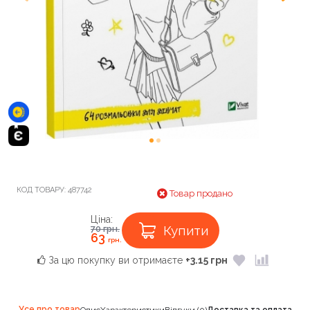
КОД ТОВАРУ:
487742
Товар продано
Ціна:
Купити
70
грн.
63
грн.
За цю покупку ви отримаєте
+3.15 грн
Усе про товар