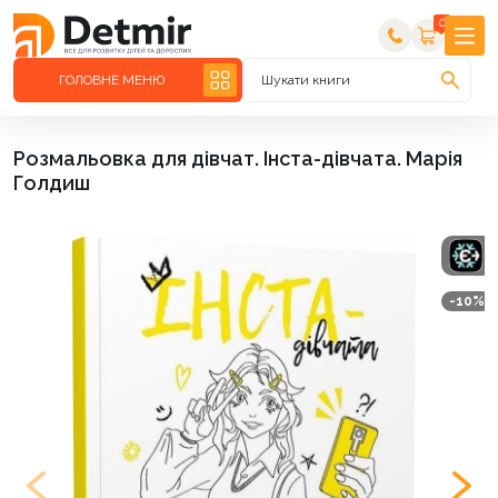
0
ГОЛОВНЕ МЕНЮ
Шукати книги
Розмальовка для дівчат. Інста-дівчата. Марія
Голдиш
-10%