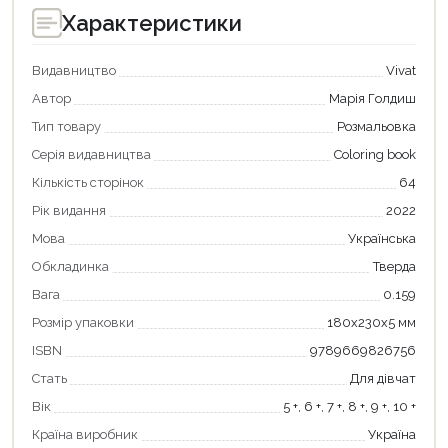
Характеристики
Видавництво
Vivat
Автор
Марія Голдиш
Тип товару
Розмальовка
Серія видавництва
Coloring book
Кількість сторінок
64
Рік видання
2022
Мова
Українська
Обкладинка
Тверда
Продовжити покупки
Вага
0.159
Розмір упаковки
180х230х5 мм
Оформити замовлення
ISBN
9789669826756
Стать
Для дівчат
Вік
5 +, 6 +, 7 +, 8 +, 9 +, 10 +
Країна виробник
Україна