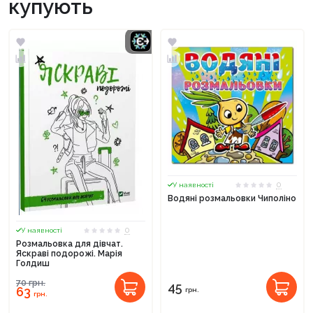
купують
0
У наявності
Водяні розмальовки Чиполіно
0
У наявності
Розмальовка для дівчат.
Яскраві подорожі. Марія
Голдиш
70
грн.
45
63
грн.
грн.