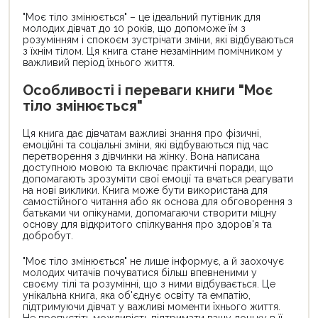
"Моє тіло змінюється" – це ідеальний путівник для
молодих дівчат до 10 років, що допоможе їм з
розумінням і спокоєм зустрічати зміни, які відбуваються
з їхнім тілом. Ця книга стане незамінним помічником у
важливий період їхнього життя.
Особливості і переваги книги "Моє
тіло змінюється"
Ця книга дає дівчатам важливі знання про фізичні,
емоційні та соціальні зміни, які відбуваються під час
перетворення з дівчинки на жінку. Вона написана
доступною мовою та включає практичні поради, що
допомагають зрозуміти свої емоції та вчаться реагувати
на нові виклики. Книга може бути використана для
самостійного читання або як основа для обговорення з
батьками чи опікунами, допомагаючи створити міцну
основу для відкритого спілкування про здоров'я та
добробут.
"Моє тіло змінюється" не лише інформує, а й заохочує
молодих читачів почуватися більш впевненими у
своєму тілі та розумінні, що з ними відбувається. Це
унікальна книга, яка об'єднує освіту та емпатію,
підтримуючи дівчат у важливі моменти їхнього життя.