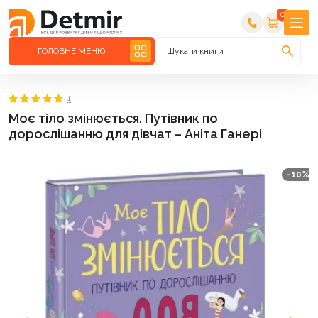
0
ГОЛОВНЕ МЕНЮ
Шукати книги
1
Моє тіло змінюється. Путівник по
дорослішанню для дівчат – Аніта Ганері
-10%