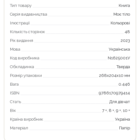
Тип товару
Книга
Серія видавництва
Моє тіло
Ілюстрації
Кольорові
Кількість сторінок
48
Рік видання
2023
Мова
Українська
Код виробника
N1625001У
Обкладинка
Тверда
Розмір упаковки
268х204х10 мм
Вага
0.446
ISBN
9786170979414
Стать
Для дівчат
Вік
7 +, 8 +, 9 +, 10 +
Країна виробник
Україна
Матеріал
Папір