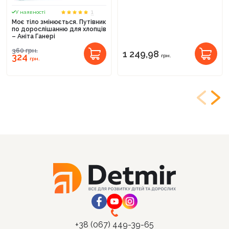
1
У наявності
Моє тіло змінюється. Путівник
по дорослішанню для хлопців
– Аніта Ганері
360
грн.
1 249,98
324
грн.
грн.
+38 (067) 449-39-65