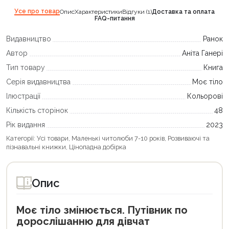
Усе про товар
Опис
Характеристики
Відгуки (1)
Доставка та оплата
FAQ-питання
Видавництво
Ранок
Автор
Аніта Ганері
Тип товару
Книга
Серія видавництва
Моє тіло
Ілюстрації
Кольорові
Кількість сторінок
48
Рік видання
2023
Категорії:
Усі товари
,
Маленькі читолюби 7-10 років
,
Розвиваючі та
пізнавальні книжки
,
Цінопадна добірка
Опис
Моє тіло змінюється. Путівник по
дорослішанню для дівчат