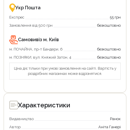
це
із
зручно
державною
Укр Пошта
та
підтримкою!
вигідно!
Експрес
55 грн
Замовлення від 500 грн
безкоштовно
Самовивіз м. Київ
м. ПОЧАЙНА, пр-т Бандери, 6
безкоштовно
м. ПОЗНЯКИ, вул. Княжий Затон, 4
безкоштовно
Ціна діє тільки при умові замовлення на сайті. Вартість у
роздрібних магазинах може відрізнятися.
Характеристики
Продовжити покупки
Оформити замовлення
Видавництво
Ранок
Автор
Аніта Ганері