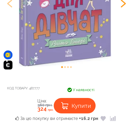
КОД ТОВАРУ:
487777
У наявності
Ціна:
Купити
360
грн.
324
грн.
За цю покупку ви отримаєте
+16.2 грн