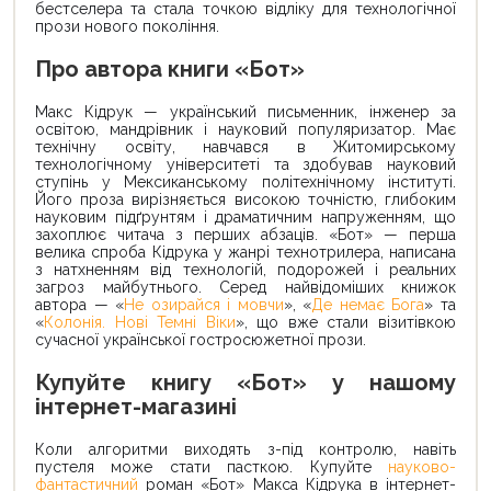
бестселера та стала точкою відліку для технологічної
прози нового покоління.
Про автора книги «Бот»
Макс Кідрук — український письменник, інженер за
освітою, мандрівник і науковий популяризатор. Має
технічну освіту, навчався в Житомирському
технологічному університеті та здобував науковий
ступінь у Мексиканському політехнічному інституті.
Його проза вирізняється високою точністю, глибоким
науковим підґрунтям і драматичним напруженням, що
захоплює читача з перших абзаців. «Бот» — перша
велика спроба Кідрука у жанрі технотрилера, написана
з натхненням від технологій, подорожей і реальних
загроз майбутнього. Серед найвідоміших книжок
автора — «
Не озирайся і мовчи
», «
Де немає Бога
» та
«
Колонія. Нові Темні Віки
», що вже стали візитівкою
сучасної української гостросюжетної прози.
Купуйте книгу «Бот» у нашому
інтернет-магазині
Коли алгоритми виходять з-під контролю, навіть
пустеля може стати пасткою. Купуйте
науково-
фантастичний
роман «Бот» Макса Кідрука в інтернет-