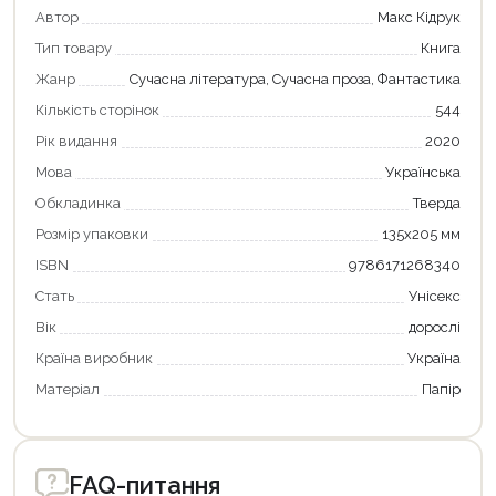
Автор
Макс Кідрук
Тип товару
Книга
Жанр
Сучасна література, Сучасна проза, Фантастика
Кількість сторінок
544
Рік видання
2020
Мова
Українська
Обкладинка
Тверда
Розмір упаковки
135х205 мм
ISBN
9786171268340
Стать
Унісекс
Вік
дорослі
Країна виробник
Україна
Матеріал
Папір
FAQ-питання