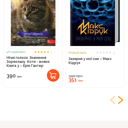
1
У наявності
Очікується
0
Нічні голоси. Знамення
Зазирни у мої сни – Макс
Зореклану. Коти - вояки.
Кідрук
Книга 3 – Ерін Гантер
390
390
грн.
грн.
351
грн.