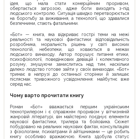
ідея, що мала стати комерційним проривом,
обертається загрозою, адже боти виходять з-під
людського контролю. Ситуація швидко перетворюється
на боротьбу за виживання, а технології, що здавалися
безпечними, стають фатальними.
«Бот» — книга, яка відкриває гострі теми на межі
реальності та наукової фантастики: відповідальність
розробника, моральність рішень у світі високих
технологій, небезпеки, що ховаються в межах
людського винаходу. Автор порушує питання етики,
психофізіології, поведінкових девіацій і колективного
розуму, змушуючи замислитись над тим, наскільки
далеко людство готове зайти у своїх винаходах. «Бот»
тримає в напрузі до останньої сторінки й залишає
післясмак тривожного усвідомлення: майбутнє вже
серед нас.
Чому варто прочитати книгу
Роман «Бот» вважається першим українським
технотрилером і є справжнім проривом у вітчизняній
жанровій літературі, він майстерно поєднує елементи
наукової фантастики, трилера та бойовика. Сюжет
побудовано на реальних наукових фактах, консультаціях
з фізіологами, психіатрами й айтішниками — це робить
книгу особливо вражаючою. Книга здобула статус