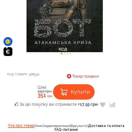
КОД ТОВАРУ:
488942
Товар продано
Ціна:
Купити
390
грн.
351
грн.
За цю покупку ви отримаєте
+17.55 грн
Усе про товар
Опис
Характеристики
Відгуки (0)
Доставка та оплата
FAQ-питання