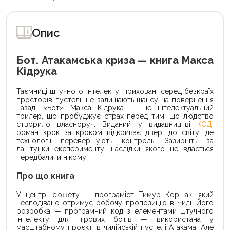
Опис
Бот. Атакамська криза — книга Макса
Кідрука
Таємниці штучного інтелекту, приховані серед безкраїх
просторів пустелі, не залишають шансу на повернення
назад. «Бот» Макса Кідрука — це інтелектуальний
трилер, що пробуджує страх перед тим, що людство
створило власноруч. Виданий у видавництві
КСД
,
роман крок за кроком відкриває двері до світу, де
технології перевершують контроль. Зазирніть за
лаштунки експерименту, наслідки якого не вдасться
передбачити нікому.
Про що книга
У центрі сюжету — програміст Тимур Коршак, який
несподівано отримує робочу пропозицію в Чилі. Його
розробка — програмний код з елементами штучного
інтелекту для ігрових ботів — використана у
масштабному проєкті в чилійській пустелі Атакама. Але