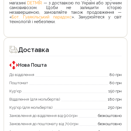
магазині
DETMIR
— з доставкою по Україні або зручним
самовивозом. Щоби не залишити історію
незавершеною, замовляйте також продовження —
«
Бот. Ґуаякільський парадокс
». Занурюйтеся у світ
технологій і небезпеки.
Доставка
Нова Пошта
До відділення
80 грн
Поштомат
80 грн
Кур'єр
150 грн
Відділення (для мольбертів)
180 грн
Кур'єр (для мольбертів)
250 грн
Замовлення до відділення від 900грн
безкоштовно
Замовлення до поштомату від 700грн
безкоштовно
Продовжити покупки