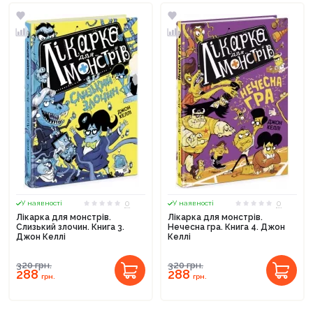
0
0
У наявності
У наявності
Лікарка для монстрів.
Лікарка для монстрів.
Слизький злочин. Книга 3.
Нечесна гра. Книга 4. Джон
Джон Келлі
Келлі
320
грн.
320
грн.
288
288
грн.
грн.