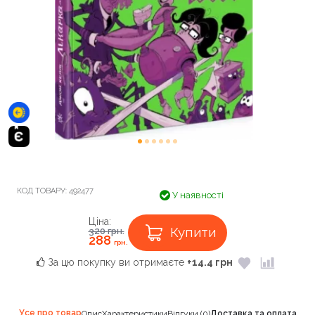
КОД ТОВАРУ:
492477
У наявності
Ціна:
Купити
320
грн.
288
грн.
За цю покупку ви отримаєте
+14.4 грн
Усе про товар
Опис
Характеристики
Відгуки (0)
Доставка та оплата