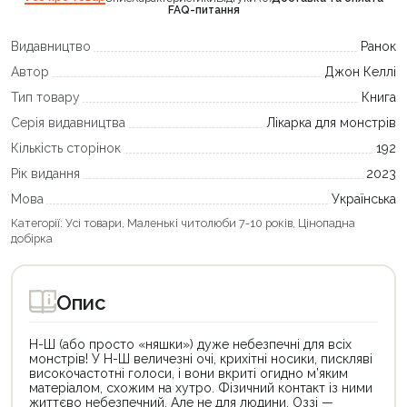
FAQ-питання
Видавництво
Ранок
Автор
Джон Келлі
Тип товару
Книга
Серія видавництва
Лікарка для монстрів
Кількість сторінок
192
Рік видання
2023
Мова
Українська
Категорії:
Усі товари
,
Маленькі читолюби 7-10 років
,
Цінопадна
добірка
Опис
Н-Ш (або просто «няшки») дуже небезпечні для всіх
монстрів! У Н-Ш величезні очі, крихітні носики, пискляві
високочастотні голоси, і вони вкриті огидно м’яким
матеріалом, схожим на хутро. Фізичний контакт із ними
життєво небезпечний. Але не для людини. Оззі —