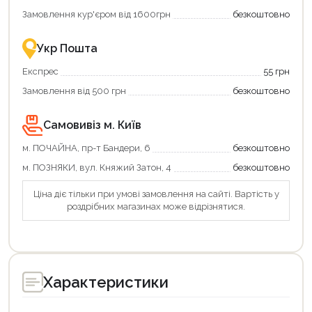
єКнига
більше
Замовлення кур'єром від 1600грн
безкоштовно
–
разом
це
із
зручно
державною
Укр Пошта
та
підтримкою!
вигідно!
Експрес
55 грн
Замовлення від 500 грн
безкоштовно
Самовивіз м. Київ
м. ПОЧАЙНА, пр-т Бандери, 6
безкоштовно
м. ПОЗНЯКИ, вул. Княжий Затон, 4
безкоштовно
Ціна діє тільки при умові замовлення на сайті. Вартість у
роздрібних магазинах може відрізнятися.
Характеристики