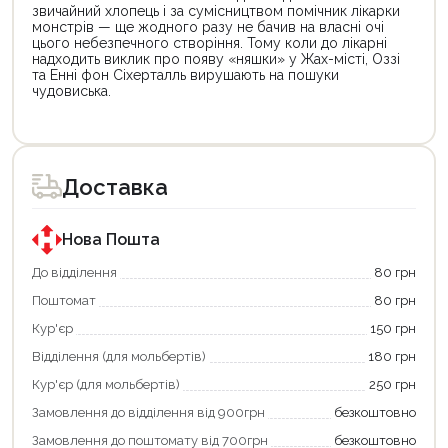
звичайний хлопець і за сумісництвом помічник лікарки
монстрів — ще жодного разу не бачив на власні очі
цього небезпечного створіння. Тому коли до лікарні
надходить виклик про появу «няшки» у Жах-місті, Оззі
та Енні фон Сіхерталль вирушають на пошуки
чудовиська.
Цей
Цей
товар
товар
доступний
доступний
для
для
Доставка
покупки
покупки
за
за
державною
державною
програмою
програмою
Нова Пошта
єКнига.
«Національний
Використовуйте
кешбек».
До відділення
80 грн
свою
Оплачуйте
Поштомат
80 грн
карту
покупку
єКнига,
картою
Кур'єр
150 грн
щоб
«Національний
зекономити
кешбек»
Відділення (для мольбертів)
180 грн
та
та
отримати
отримуйте
Кур'єр (для мольбертів)
250 грн
додаткові
вигідне
Замовлення до відділення від 900грн
безкоштовно
переваги!
повернення
Купити
коштів!
Замовлення до поштомату від 700грн
безкоштовно
картою
Економте