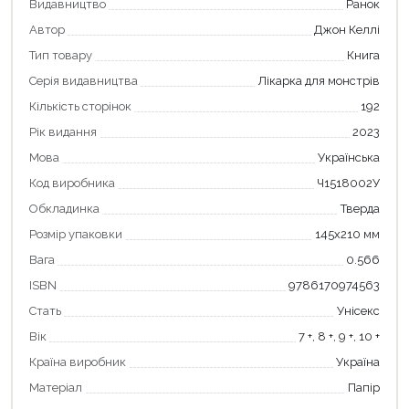
Видавництво
Ранок
Автор
Джон Келлі
Тип товару
Книга
Серія видавництва
Лікарка для монстрів
Кількість сторінок
192
Рік видання
2023
Мова
Українська
Код виробника
Ч1518002У
Обкладинка
Тверда
Розмір упаковки
145х210 мм
Продовжити покупки
Вага
0.566
ISBN
9786170974563
Оформити замовлення
Стать
Унісекс
Вік
7 +, 8 +, 9 +, 10 +
Країна виробник
Україна
Матеріал
Папір