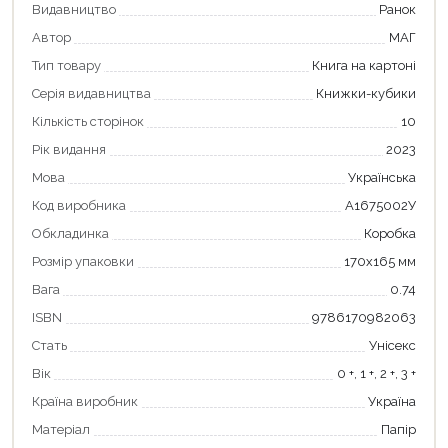
Видавництво
Ранок
Автор
МАГ
Тип товару
Книга на картоні
Серія видавництва
Книжки-кубики
Кількість сторінок
10
Рік видання
2023
Мова
Українська
Код виробника
А1675002У
Обкладинка
Коробка
Розмір упаковки
170х165 мм
Вага
0.74
ISBN
9786170982063
Стать
Унісекс
Вік
0 +, 1 +, 2 +, 3 +
Країна виробник
Україна
Матеріал
Папір