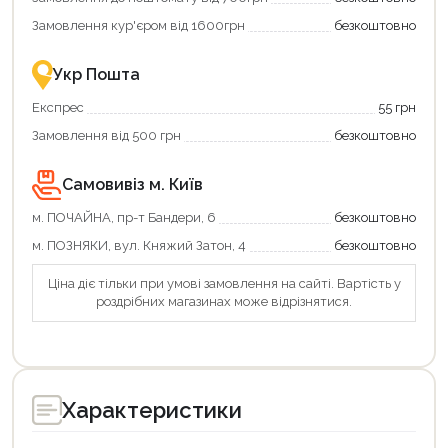
картою
Економте
єКнига
більше
Замовлення кур'єром від 1600грн
безкоштовно
–
разом
це
із
зручно
державною
Укр Пошта
та
підтримкою!
вигідно!
Експрес
55 грн
Замовлення від 500 грн
безкоштовно
Самовивіз м. Київ
м. ПОЧАЙНА, пр-т Бандери, 6
безкоштовно
м. ПОЗНЯКИ, вул. Княжий Затон, 4
безкоштовно
Ціна діє тільки при умові замовлення на сайті. Вартість у
роздрібних магазинах може відрізнятися.
Характеристики