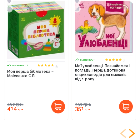
1
У наявності
4
У наявності
Мої улюбленці. Познайомся і
погладь. Перша дотикова
Моя перша бібліотека –
енциклопедія для малюків
Моісеєнко С.В.
від 1 року
460
грн.
390
грн.
414
351
грн.
грн.