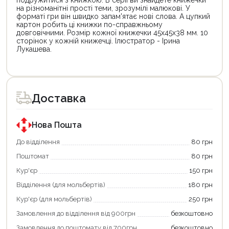
на різноманітні прості теми, зрозумілі малюкові. У
форматі гри він швидко запам'ятає нові слова. А цупкий
картон робить ці книжки по-справжньому
довговічними. Розмір кожної книжечки 45х45х38 мм. 10
сторінок у кожній книжечці. Ілюстратор - Ірина
Лукашева.
Цей
Цей
товар
товар
доступний
доступний
для
для
Доставка
покупки
покупки
за
за
державною
державною
програмою
програмою
Нова Пошта
єКнига.
«Національний
Використовуйте
кешбек».
До відділення
80 грн
свою
Оплачуйте
Поштомат
80 грн
карту
покупку
єКнига,
картою
Кур'єр
150 грн
щоб
«Національний
зекономити
кешбек»
Відділення (для мольбертів)
180 грн
та
та
отримати
отримуйте
Кур'єр (для мольбертів)
250 грн
додаткові
вигідне
Замовлення до відділення від 900грн
безкоштовно
переваги!
повернення
Купити
коштів!
Замовлення до поштомату від 700грн
безкоштовно