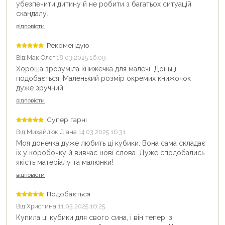
убезпечити дитину й не робити з багатьох ситуацій
скандалу.
відповісти
Рекомендую
Від:
Мак Олег
18.03.2025 16:09
Хороша зрозуміла книжечка для малечі. Доньці
подобається. Маленький розмір окремих книжочок
дуже зручний.
відповісти
Супер гарні
Від:
Михайлюк Діана
14.03.2025 16:31
Моя донечка дуже любить ці кубики. Вона сама складає
їх у коробочку й вивчає нові слова. Дуже сподобались
якість матеріалу та малюнки!
відповісти
Подобається
Від:
Христина
11.03.2025 16:25
Купила ці кубики для свого сина, і він тепер із