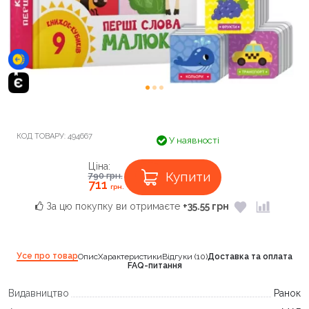
КОД ТОВАРУ:
494667
У наявності
Ціна:
Купити
790
грн.
711
грн.
За цю покупку ви отримаєте
+35.55 грн
Усе про товар
Опис
Характеристики
Відгуки (10)
Доставка та оплата
FAQ-питання
Видавництво
Ранок