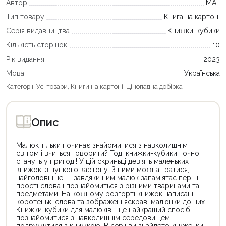
Автор
МАГ
Тип товару
Книга на картоні
Серія видавництва
Книжки-кубики
Кількість сторінок
10
Рік видання
2023
Мова
Українська
Категорії:
Усі товари
,
Книги на картоні
,
Цінопадна добірка
Опис
Малюк тільки починає знайомитися з навколишнім
світом і вчиться говорити? Тоді книжки-кубики точно
стануть у пригоді! У цій скриньці дев’ять маленьких
книжок із цупкого картону. З ними можна гратися, і
найголовніше — завдяки ним малюк запам’ятає перші
прості слова і познайомиться з різними тваринами та
предметами. На кожному розгорті книжок написані
коротенькі слова та зображені яскраві малюнки до них.
Книжки-кубики для малюків - це найкращий спосіб
познайомитися з навколишнім середовищем і
подружитися з книжкою. В серії ви знайдете книжечки