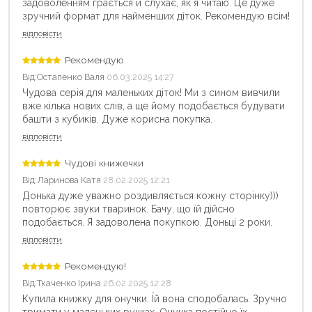
задоволенням грається й слухає, як я читаю. Це дуже
зручний формат для найменших діток. Рекомендую всім!
відповісти
Рекомендую
Від:
Остапенко Валя
06.03.2025 14:27
Чудова серія для маленьких діток! Ми з сином вивчили
вже кілька нових слів, а ще йому подобається будувати
башти з кубиків. Дуже корисна покупка.
відповісти
Чудові книжечки
Від:
Ларинова Катя
28.02.2025 12:21
Донька дуже уважно роздивляється кожну сторінку)))
повторює звуки тваринок. Бачу, що їй дійсно
подобається. Я задоволена покупкою. Доньці 2 роки.
відповісти
Рекомендую!
Від:
Ткаченко Ірина
26.02.2025 12:28
Купила книжку для онучки. Їй вона сподобалась. Зручно
тримати у маленьких ручках. Онучка постійно їх