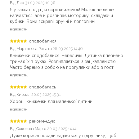
Від:
Ліза
31.03.2025 10:36
Я у захваті від цієї серії книжечок! Малюк не лише
навчається, але й розвиває моторику, складаючи
кубики. Вони яскраві, зручні й довговічні.
відповісти
сподобалися
Від:
Мартинова Рената
28.03.2025 14:46
Книжечки сподобалися. Невеличкі. Дитинка впевнено
тримає їх в руках. Роздивляється із зацікавленістю.
Часто беремо з собою на прогулянки або в гості.
відповісти
сподобалась
Від:
Кирилл
20.03.2025 15:31
Хороші книжечки для маленької дитини.
відповісти
рекомендую
Від:
Соколова Марго
20.03.2025 14:44
Дуже корисні поради надається у підручнику, щоб