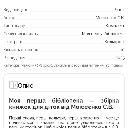
Видавництво
Ранок
Автор
Моісеєнко С.В.
Тип товару
Комплект
Серія видавництва
Моя перша бібліотека
Ілюстрації
Кольорові
Кількість сторінок
10
Рік видання
2025
Категорії:
Малюки (0-3 роки)
,
Захопливі історії для читання
,
Усі товари
Опис
Моя перша бібліотека — збірка
книжок для діток від Моісеєнко С.В.
Перші слова, перші кольори, перші враження — усе це
починається з книжки, яка стане улюбленою вже з
перших сторінок. Набір «Моя перша бібліотека» від С.В.