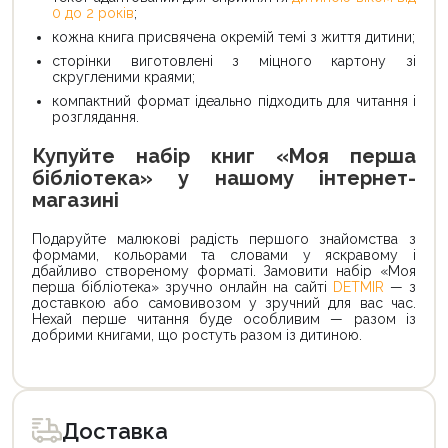
0 до 2 років
;
кожна книга присвячена окремій темі з життя дитини;
сторінки виготовлені з міцного картону зі
скругленими краями;
компактний формат ідеально підходить для читання і
розглядання.
Купуйте набір книг «Моя перша
бібліотека» у нашому інтернет-
магазині
Подаруйте малюкові радість першого знайомства з
формами, кольорами та словами у яскравому і
дбайливо створеному форматі. Замовити набір «Моя
перша бібліотека» зручно онлайн на сайті
DETMIR
— з
доставкою або самовивозом у зручний для вас час.
Нехай перше читання буде особливим — разом із
добрими книгами, що ростуть разом із дитиною.
Доставка