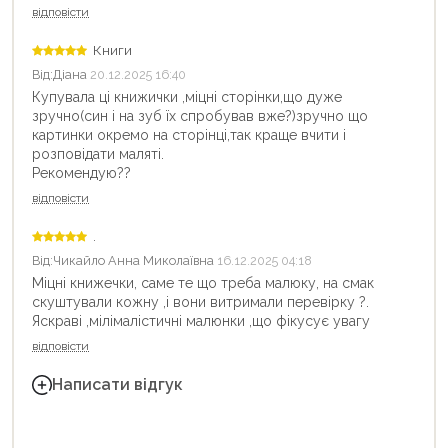
відповісти
Книги
Від:
Діана
20.12.2025 16:40
Купувала ці книжички ,міцні сторінки,що дуже
зручно(син і на зуб їх спробував вже?)зручно що
картинки окремо на сторінці,так краще вчити і
розповідати маляті.
Рекомендую??
відповісти
.
Від:
Чикайло Анна Миколаївна
16.12.2025 04:18
Міцні книжечки, саме те що треба малюку, на смак
скуштували кожну ,і вони витримали перевірку ?.
Яскраві ,мілімалістичні малюнки ,що фікусує увагу
відповісти
Написати відгук