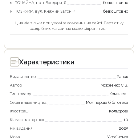
м. ПОЧАЙНА, пр-т Бандери, 6
безкоштовно
м. ПОЗНЯКИ, вул. Княжий Затон, 4
безкоштовно
Ціна діє тільки при умові замовлення на сайті. Вартість у
роздрібних магазинах може відрізнятися.
Продовжити покупки
Характеристики
Оформити замовлення
Видавництво
Ранок
Автор
Моісеєнко С.В.
Тип товару
Комплект
Серія видавництва
Моя перша бібліотека
Ілюстрації
Кольорові
Кількість сторінок
10
Рік видання
2025
Мова
Українська