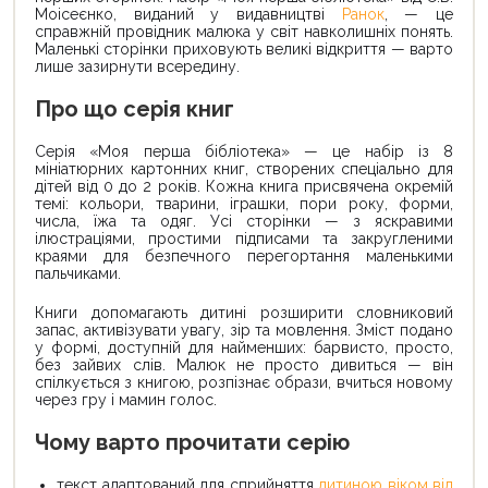
Моісеєнко, виданий у видавництві
Ранок
, — це
справжній провідник малюка у світ навколишніх понять.
Маленькі сторінки приховують великі відкриття — варто
лише зазирнути всередину.
Про що серія книг
Серія «Моя перша бібліотека» — це набір із 8
мініатюрних картонних книг, створених спеціально для
дітей від 0 до 2 років. Кожна книга присвячена окремій
темі: кольори, тварини, іграшки, пори року, форми,
числа, їжа та одяг. Усі сторінки — з яскравими
ілюстраціями, простими підписами та закругленими
краями для безпечного перегортання маленькими
пальчиками.
Книги допомагають дитині розширити словниковий
запас, активізувати увагу, зір та мовлення. Зміст подано
у формі, доступній для найменших: барвисто, просто,
без зайвих слів. Малюк не просто дивиться — він
спілкується з книгою, розпізнає образи, вчиться новому
через гру і мамин голос.
Чому варто прочитати серію
текст адаптований для сприйняття
дитиною віком від