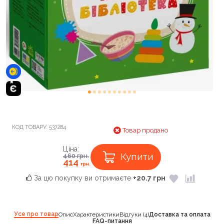
КОД ТОВАРУ:
537284
Товар продано
Ціна:
Купити
460
грн.
414
грн.
За цю покупку ви отримаєте
+20.7 грн
Усе про товар
Опис
Характеристики
Відгуки (4)
Доставка та оплата
FAQ-питання