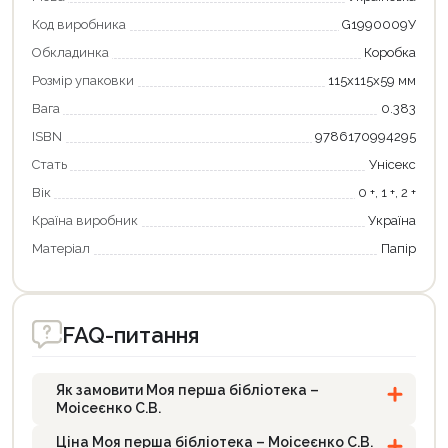
Код виробника
G1990009У
Обкладинка
Коробка
Розмір упаковки
115х115х59 мм
Вага
0.383
ISBN
9786170994295
Стать
Унісекс
Вік
0 +, 1 +, 2 +
Країна виробник
Україна
Матеріал
Папір
FAQ-питання
Як замовити Моя перша бібліотека –
Моісеєнко С.В.
Ціна Моя перша бібліотека – Моісеєнко С.В.