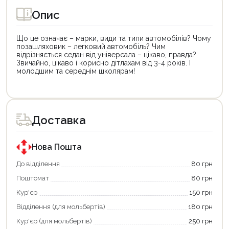
Опис
Що це означає – марки, види та типи автомобілів? Чому
позашляховик – легковий автомобіль? Чим
відрізняється седан від універсала – цікаво, правда?
Звичайно, цікаво і корисно дітлахам від 3-4 років. І
молодшим та середнім школярам!
Цей
Цей
товар
товар
доступний
доступний
для
для
Доставка
покупки
покупки
за
за
державною
державною
програмою
програмою
Нова Пошта
єКнига.
«Національний
Використовуйте
кешбек».
До відділення
80 грн
свою
Оплачуйте
Поштомат
80 грн
карту
покупку
єКнига,
картою
Кур'єр
150 грн
щоб
«Національний
зекономити
кешбек»
Відділення (для мольбертів)
180 грн
та
та
отримати
отримуйте
Кур'єр (для мольбертів)
250 грн
додаткові
вигідне