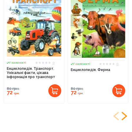
0
У наявності
0
У наявності
Енциклопедія. Транспорт.
Енциклопедія. Ферма
Унікальні факти, цікава
інформація про транспорт
80
грн.
80
грн.
72
72
грн.
грн.