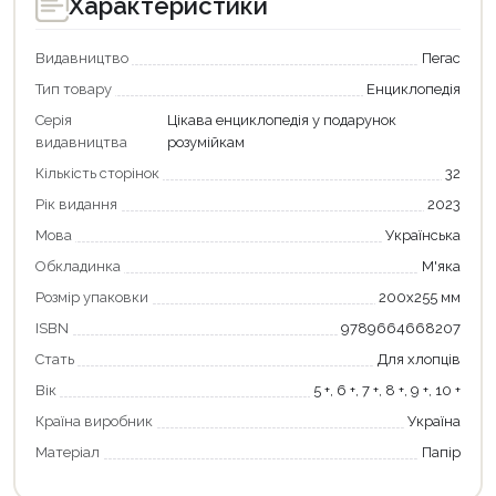
Характеристики
Видавництво
Пегас
Тип товару
Енциклопедія
Серія
Цікава енциклопедія у подарунок
видавництва
розумійкам
Кількість сторінок
32
Рік видання
2023
Мова
Українська
Продовжити покупки
Обкладинка
М'яка
Розмір упаковки
200х255 мм
Оформити замовлення
ISBN
9789664668207
Стать
Для хлопців
Вік
5 +, 6 +, 7 +, 8 +, 9 +, 10 +
Країна виробник
Україна
Матеріал
Папір