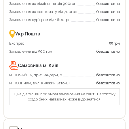
Замовлення до відділення від 900грн
безкоштовно
переваги!
повернення
Купити
коштів!
Замовлення до поштомату від 700грн
безкоштовно
картою
Економте
єКнига
більше
Замовлення кур'єром від 1600грн
безкоштовно
–
разом
це
із
зручно
державною
Укр Пошта
та
підтримкою!
вигідно!
Експрес
55 грн
Замовлення від 500 грн
безкоштовно
Самовивіз м. Київ
м. ПОЧАЙНА, пр-т Бандери, 6
безкоштовно
м. ПОЗНЯКИ, вул. Княжий Затон, 4
безкоштовно
Ціна діє тільки при умові замовлення на сайті. Вартість у
роздрібних магазинах може відрізнятися.