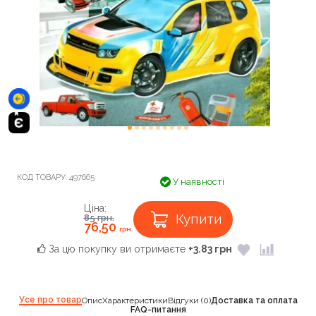
КОД ТОВАРУ:
497665
У наявності
Ціна:
Купити
85
грн.
76,50
грн.
За цю покупку ви отримаєте
+3.83 грн
Усе про товар
Опис
Характеристики
Відгуки (0)
Доставка та оплата
FAQ-питання