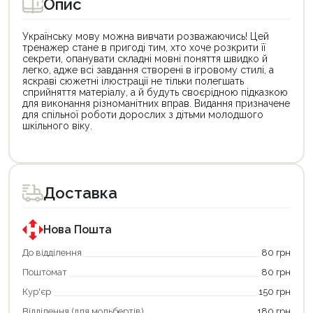
Опис
Українську мову можна вивчати розважаючись! Цей
тренажер стане в пригоді тим, хто хоче розкрити її
секрети, опанувати складні мовні поняття швидко й
легко, адже всі завдання створені в ігровому стилі, а
яскраві сюжетні ілюстрації не тільки полегшать
сприйняття матеріалу, а й будуть своєрідною підказкою
для виконання різноманітних вправ. Видання призначене
для спільної роботи дорослих з дітьми молодшого
шкільного віку.
Цей
Цей
товар
товар
доступний
доступний
для
для
Доставка
покупки
покупки
за
за
державною
державною
програмою
програмою
Нова Пошта
єКнига.
«Національний
Використовуйте
кешбек».
До відділення
80 грн
свою
Оплачуйте
Поштомат
80 грн
карту
покупку
єКнига,
картою
Кур'єр
150 грн
щоб
«Національний
зекономити
кешбек»
Відділення (для мольбертів)
180 грн