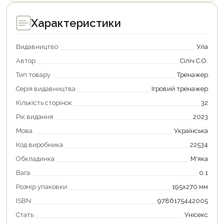
Характеристики
Видавництво
Ула
Автор
Сіліч С.О.
Тип товару
Тренажер
Серія видавництва
Ігровий тренажер
Кількість сторінок
32
Рік видання
2023
Мова
Українська
Код виробника
22534
Обкладинка
М'яка
Продовжити покупки
Вага
0.1
Оформити замовлення
Розмір упаковки
195х270 мм
ISBN
9786175442005
Стать
Унісекс