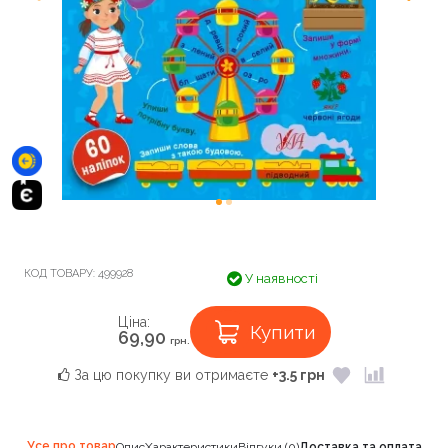
КОД ТОВАРУ:
499928
У наявності
Ціна:
Купити
69,90
грн.
За цю покупку ви отримаєте
+3.5 грн
Усе про товар
Опис
Характеристики
Відгуки (0)
Доставка та оплата