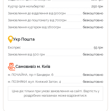
та
та
отримати
отримуйте
Кур'єр (для мольбертів)
250 грн
додаткові
вигідне
Замовлення до відділення від 900грн
безкоштовно
переваги!
повернення
Купити
коштів!
Замовлення до поштомату від 700грн
безкоштовно
картою
Економте
єКнига
більше
Замовлення кур'єром від 1600грн
безкоштовно
–
разом
це
із
зручно
державною
Укр Пошта
та
підтримкою!
вигідно!
Експрес
55 грн
Замовлення від 500 грн
безкоштовно
Самовивіз м. Київ
м. ПОЧАЙНА, пр-т Бандери, 6
безкоштовно
м. ПОЗНЯКИ, вул. Княжий Затон, 4
безкоштовно
Ціна діє тільки при умові замовлення на сайті. Вартість у
роздрібних магазинах може відрізнятися.