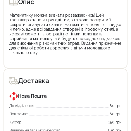
Опис
Математику можна вивчати розважаючись! Цей
тренажер стане в пригоді тим, хто хоче розкрити її
секрети, опанувати складні математичні поняття швидко
й легко, адже всі завдання створені в ігровому стилі, а
яскраві сюжетні ілюстрації не тільки полегшать
сприйняття матеріалу, а й будуть своєрідною підказкою
для виконання різноманітних вправ. Видання призначене
для спільної роботи дорослих з дітьми молодшого
шкільного віку.
Цей
Цей
товар
товар
доступний
доступний
для
для
Доставка
покупки
покупки
за
за
державною
державною
програмою
програмою
Нова Пошта
єКнига.
«Національний
Використовуйте
кешбек».
До відділення
80 грн
свою
Оплачуйте
Поштомат
80 грн
карту
покупку
єКнига,
картою
Кур'єр
150 грн
щоб
«Національний
зекономити
кешбек»
Відділення (для мольбертів)
180 грн