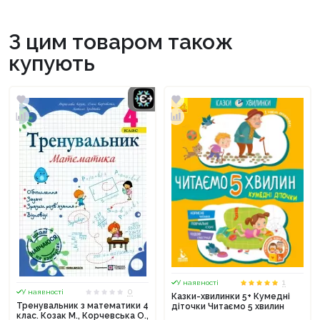
З цим товаром також
купують
1
У наявності
0
У наявності
Казки-хвилинки 5+ Кумедні
Тренувальник з математики 4
діточки Читаємо 5 хвилин
клас. Козак М., Корчевська О.,