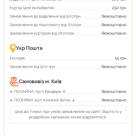
та
та
отримати
отримуйте
Кур'єр (для мольбертів)
250 грн
додаткові
вигідне
Замовлення до відділення від 900грн
безкоштовно
переваги!
повернення
Купити
коштів!
Замовлення до поштомату від 700грн
безкоштовно
картою
Економте
єКнига
більше
Замовлення кур'єром від 1600грн
безкоштовно
–
разом
це
із
зручно
державною
Укр Пошта
та
підтримкою!
вигідно!
Експрес
55 грн
Замовлення від 500 грн
безкоштовно
Самовивіз м. Київ
м. ПОЧАЙНА, пр-т Бандери, 6
безкоштовно
м. ПОЗНЯКИ, вул. Княжий Затон, 4
безкоштовно
Ціна діє тільки при умові замовлення на сайті. Вартість у
роздрібних магазинах може відрізнятися.