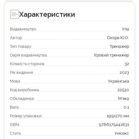
Характеристики
Видавництво
Ула
Автор
Сікора Ю.О.
Тип товару
Тренажер
Серія видавництва
Ігровий тренажер
Кількість сторінок
32
Рік видання
2023
Мова
Українська
Код виробника
22530
Обкладинка
М'яка
Продовжити покупки
Вага
0.1
Розмір упаковки
195х270 мм
Оформити замовлення
ISBN
9786175441831
Стать
Унісекс