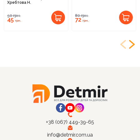
Хребтова Н.
50
грн.
80
грн.
45
72
грн.
грн.
+38 (067) 449-39-65
info@detmir.com.ua