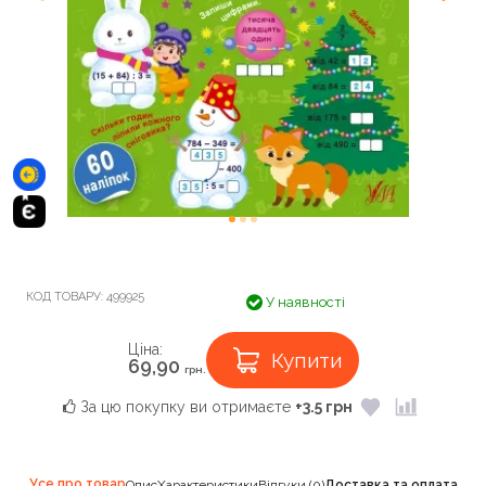
КОД ТОВАРУ:
499925
У наявності
Ціна:
Купити
69,90
грн.
За цю покупку ви отримаєте
+3.5 грн
Усе про товар
Опис
Характеристики
Відгуки (0)
Доставка та оплата