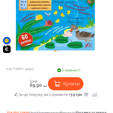
КОД ТОВАРУ:
499929
У наявності
Ціна:
Купити
69,90
грн.
За цю покупку ви отримаєте
+3.5 грн
Усе про товар
Опис
Характеристики
Відгуки (0)
Доставка та оплата