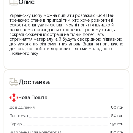
Опис
Українську мову можна вивчати розважаючись! Цей
тренажер стане в пригоді тим, хто хоче розкрити її
секрети, опанувати складні мовні поняття швидко й
легко, адже всі завдання створені в ігровому стилі, а
яскраві сюжетні ілюстрації не тільки полегшать
сприйняття матеріалу, а й будуть своєрідною підказкою
для виконання різноманітних вправ. Видання призначене
для спільної роботи дорослих з дітьми молодшого
шкільного віку.
Цей
Цей
товар
товар
доступний
доступний
для
для
Доставка
покупки
покупки
за
за
державною
державною
програмою
програмою
Нова Пошта
єКнига.
«Національний
Використовуйте
кешбек».
До відділення
80 грн
свою
Оплачуйте
Поштомат
80 грн
карту
покупку
єКнига,
картою
Кур'єр
150 грн
щоб
«Національний
зекономити
кешбек»
Відділення (для мольбертів)
180 грн