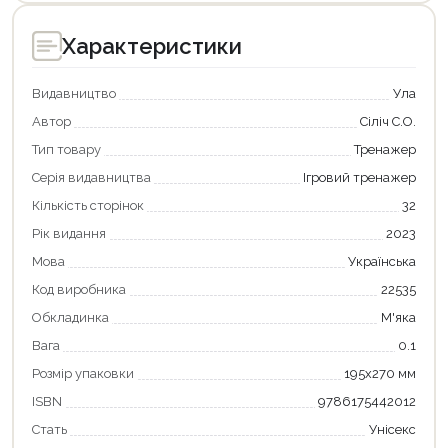
Характеристики
Видавництво
Ула
Автор
Сіліч С.О.
Тип товару
Тренажер
Серія видавництва
Ігровий тренажер
Кількість сторінок
32
Рік видання
2023
Мова
Українська
Код виробника
22535
Обкладинка
М'яка
Продовжити покупки
Вага
0.1
Оформити замовлення
Розмір упаковки
195х270 мм
ISBN
9786175442012
Стать
Унісекс