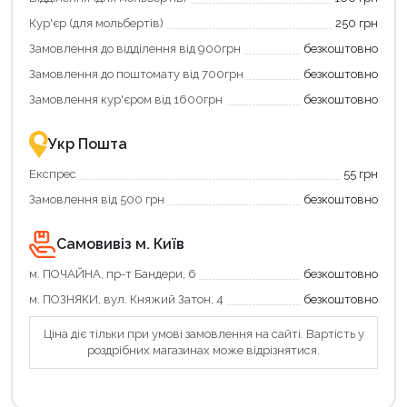
та
та
отримати
отримуйте
Кур'єр (для мольбертів)
250 грн
додаткові
вигідне
Замовлення до відділення від 900грн
безкоштовно
переваги!
повернення
Купити
коштів!
Замовлення до поштомату від 700грн
безкоштовно
картою
Економте
єКнига
більше
Замовлення кур'єром від 1600грн
безкоштовно
–
разом
це
із
зручно
державною
Укр Пошта
та
підтримкою!
вигідно!
Експрес
55 грн
Замовлення від 500 грн
безкоштовно
Самовивіз м. Київ
м. ПОЧАЙНА, пр-т Бандери, 6
безкоштовно
м. ПОЗНЯКИ, вул. Княжий Затон, 4
безкоштовно
Ціна діє тільки при умові замовлення на сайті. Вартість у
роздрібних магазинах може відрізнятися.