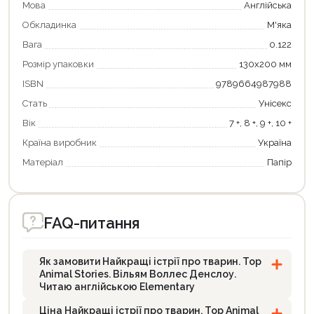
Мова
Англійська
Оформити замовлення
Обкладинка
М'яка
Вага
0.122
Розмір упаковки
130х200 мм
ISBN
9789664987988
Стать
Унісекс
Вік
7 +, 8 +, 9 +, 10 +
Країна виробник
Україна
Матеріал
Папір
FAQ-питання
Як замовити Найкращі істрії про тварин. Top
Animal Stories. Вільям Воллес Денслоу.
Читаю англійською Elementary
Ціна Найкращі істрії про тварин. Top Animal