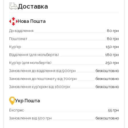
для
Доставка
покупки
за
державною
програмою
Нова Пошта
«Національний
кешбек».
До відділення
80 грн
Оплачуйте
Поштомат
80 грн
покупку
картою
Кур'єр
150 грн
«Національний
кешбек»
Відділення (для мольбертів)
180 грн
та
отримуйте
Кур'єр (для мольбертів)
250 грн
вигідне
Замовлення до відділення від 900грн
безкоштовно
повернення
коштів!
Замовлення до поштомату від 700грн
безкоштовно
Економте
більше
Замовлення кур'єром від 1600грн
безкоштовно
-
разом
із
Укр Пошта
державною
підтримкою!
Експрес
55 грн
Замовлення від 500 грн
безкоштовно