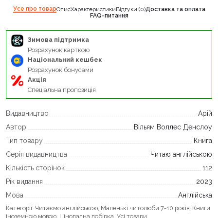
Усе про товар
Опис
Характеристики
Відгуки (0)
Доставка та оплата
FAQ-питання
Зимова підтримка
Розрахунок карткою
Національний кешбек
Розрахунок бонусами
Акція
Спеціальна пропозиція
Видавництво
Арій
Автор
Вільям Воллес Денслоу
Тип товару
Книга
Серія видавництва
Читаю англійською
Кількість сторінок
112
Рік видання
2023
Мова
Англійська
Категорії:
Читаємо англійською
,
Маленькі читолюби 7-10 років
,
Книги
іноземною мовою
,
Цінопадна добірка
,
Усі товари