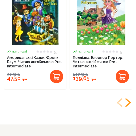
0
0
У наявності
У наявності
Американські Казки. Френк
Полліана. Елеонор Портер.
Баум. Читаю англійською Pre-
Читаю англійською Pre-
Intermediate
Intermediate
50
грн.
147
грн.
47,50
139,65
грн.
грн.