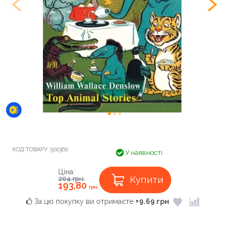
КОД ТОВАРУ:
500360
У наявності
Ціна:
Купити
204
грн.
193,80
грн.
За цю покупку ви отримаєте
+9.69 грн