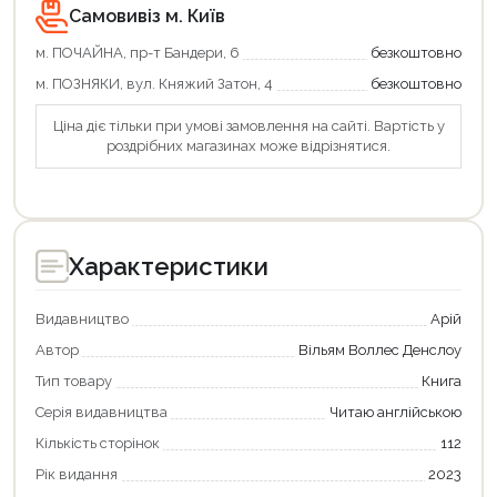
Самовивіз м. Київ
м. ПОЧАЙНА, пр-т Бандери, 6
безкоштовно
м. ПОЗНЯКИ, вул. Княжий Затон, 4
безкоштовно
Ціна діє тільки при умові замовлення на сайті. Вартість у
роздрібних магазинах може відрізнятися.
Характеристики
Видавництво
Арій
Автор
Вільям Воллес Денслоу
Тип товару
Книга
Серія видавництва
Читаю англійською
Кількість сторінок
112
Рік видання
2023
Продовжити покупки