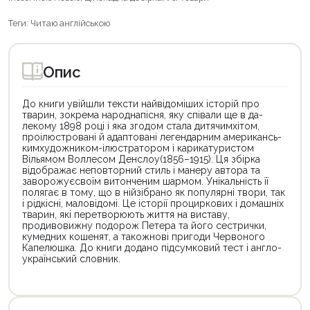
Теги:
Читаю англійською
Опис
До книги увійшли тексти найвідоміших історій про
тварин, зокрема народнапісня, яку співали ще в да­
лекому 1898 році і яка згодом стала дитячимхітом,
проілюстровані й адаптовані легендарним американсь­
кимхудожником-ілюстратором і карикатуристом
Вільямом Воллесом Денслоу(1856–1915). Ця збірка
відображає неповторний стиль і манеру автора та
заворожуєсвоїм витонченим шармом. Унікальність її
полягає в тому, що в нійзібрано як популярні твори, так
і рідкісні, маловідомі. Це історії проциркових і домашніх
тварин, які перетворюють життя на виставу,
продивовижну подорож Петера та його сестрички,
кумедних кошенят, а такожнові пригоди Червоного
Капелюшка. До книги додано підсумковий тест і англо-
український словник.
Цей
товар
доступний