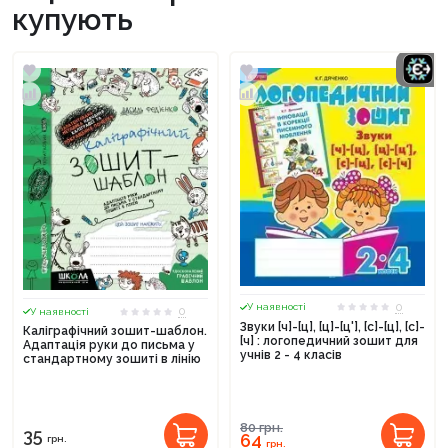
купують
0
У наявності
0
У наявності
Звуки [ч]-[ц], [ц]-[ц'], [с]-[ц], [с]-
Каліграфічний зошит-шаблон.
[ч] : логопедичний зошит для
Адаптація руки до письма у
учнів 2 - 4 класів
стандартному зошиті в лінію
80
грн.
35
64
грн.
грн.