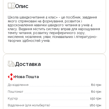
Опис
Школа швидкочитання 4 клас» - це посібник, завдання
якого спрямовані на формування, розвиток і
вдосконалення навички швидкого читання в учнів 4
класу. Видання містить систему вправ для нарощування
темпу читання, розвитку периферичного зору,
мислення, мовлення, уяви, пізнавальних і літературно-
творчих здібностей учнів.
Цей
Цей
товар
товар
доступний
доступний
для
для
Доставка
покупки
покупки
за
за
державною
державною
програмою
програмою
Нова Пошта
єКнига.
«Національний
Використовуйте
кешбек».
До відділення
80 грн
свою
Оплачуйте
Поштомат
80 грн
карту
покупку
єКнига,
картою
Кур'єр
150 грн
щоб
«Національний
зекономити
кешбек»
Відділення (для мольбертів)
180 грн
та
та