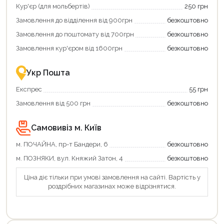
отримати
отримуйте
Кур'єр (для мольбертів)
250 грн
додаткові
вигідне
Замовлення до відділення від 900грн
безкоштовно
переваги!
повернення
Купити
коштів!
Замовлення до поштомату від 700грн
безкоштовно
картою
Економте
єКнига
більше
Замовлення кур'єром від 1600грн
безкоштовно
–
разом
це
із
зручно
державною
Укр Пошта
та
підтримкою!
вигідно!
Експрес
55 грн
Замовлення від 500 грн
безкоштовно
Самовивіз м. Київ
м. ПОЧАЙНА, пр-т Бандери, 6
безкоштовно
м. ПОЗНЯКИ, вул. Княжий Затон, 4
безкоштовно
Ціна діє тільки при умові замовлення на сайті. Вартість у
роздрібних магазинах може відрізнятися.