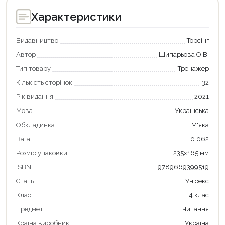
Характеристики
Видавництво
Торсінг
Автор
Шипарьова О.В.
Тип товару
Тренажер
Кількість сторінок
32
Рік видання
2021
Мова
Українська
Обкладинка
М'яка
Вага
0.062
Продовжити покупки
Розмір упаковки
235х165 мм
ISBN
9789669399519
Оформити замовлення
Стать
Унісекс
Клас
4 клас
Предмет
Читання
Країна виробник
Україна