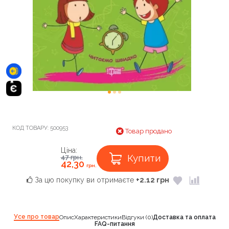
КОД ТОВАРУ:
500953
Товар продано
Ціна:
Купити
47
грн.
42,30
грн.
За цю покупку ви отримаєте
+2.12 грн
Усе про товар
Опис
Характеристики
Відгуки (0)
Доставка та оплата
FAQ-питання