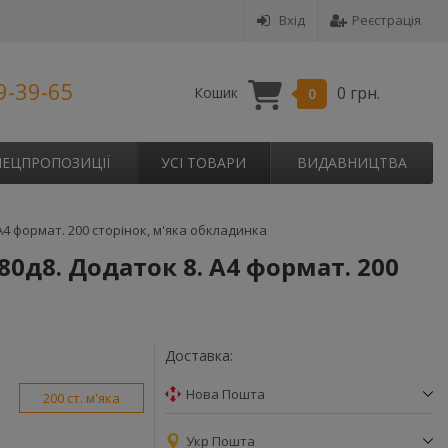
Вхід
Реєстрація
9-39-65
0 грн.
Кошик
0
ПЕЦПРОПОЗИЦІЇ
УСІ ТОВАРИ
ВИДАВНИЦТВА
А4 формат. 200 сторінок, м'яка обкладинка
0д8. Додаток 8. А4 формат. 200
Доставка:
Нова Пошта
200 ст. м'яка
Укр Пошта