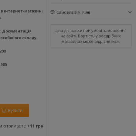
в інтернет-магазині
Самовивіз м. Київ
а
Ціна діє тільки при умові замовлення
Документація
на сайті. Вартість у роздрібних
 особового складу.
магазинах може відрізнятися.
200
1585
Купити
ви отримаєте
+11 грн