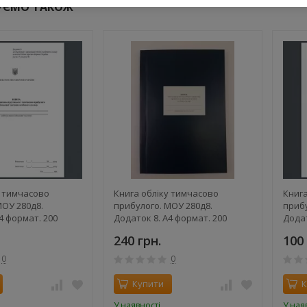
УЄМО ТАКОЖ
у тимчасово
Книга обліку тимчасово
Книга
МОУ 280д8.
прибулого. МОУ 280д8.
прибу
4 формат. 200
Додаток 8. А4 формат. 200
Додат
яка обкладинка
сторінок, тверда обкладинка
сторі
240 грн.
100 
0
0
Купити
К
У наявності
У ная