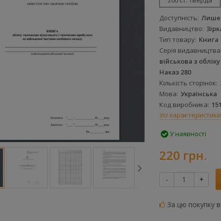
200 ст. тверда
Доступність
Лише 
Видавництво
Зірк
Тип товару
Книга
Серія видавництва
військова з обліку
Наказ 280
Кількість сторінок
Мова
Українська
Код виробника
15
Усі характеристики
У наявності
220 грн.
-
+
За цю покупку 