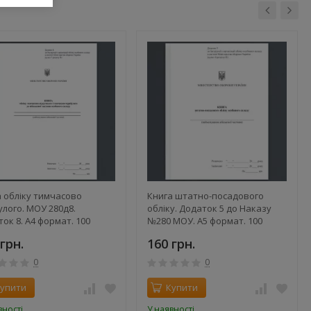
 обліку тимчасово
Книга штатно-посадового
лого. МОУ 280д8.
обліку. Додаток 5 до Наказу
ок 8. А4 формат. 100
№280 МОУ. А5 формат. 100
нок, м'яка обкладинка
сторінок, м'яка обкладинка
грн.
160 грн.
0
0
упити
Купити
вності
У наявності