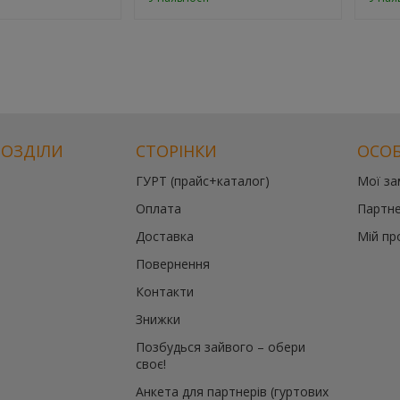
РОЗДІЛИ
СТОРІНКИ
ОСОБ
ГУРТ (прайс+каталог)
Мої з
Оплата
Партне
Доставка
Мій пр
Повернення
Контакти
Знижки
Позбудься зайвого – обери
своє!
Анкета для партнерів (гуртових