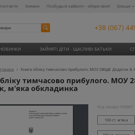
Контакти
Знижки
Позбудься зайвого – обери своє!
Більше
+38 (067) 44
НОВИНКИ
ЗАЙНЯТІ ДІТИ - ЩАСЛИВІ БАТЬКИ
С
 товари
Книга обліку тимчасово прибулого. МОУ 280д8. Додаток 8. 
бліку тимчасово прибулого. МОУ 28
к, м'яка обкладинка
Код товару:
500967
100 ст. м'яка