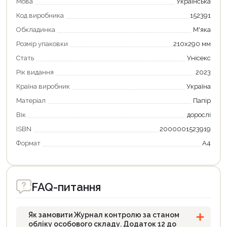
Мова
Українська
Код виробника
152391
Обкладинка
М'яка
Розмір упаковки
210х290 мм
Стать
Унісекс
Рік видання
2023
Країна виробник
Україна
Матеріал
Папір
Вік
дорослі
ISBN
2000001523919
Формат
А4
Продовжити покупки
Оформити замовлення
FAQ-питання
Як замовити Журнал контролю за станом
обліку особового складу. Додаток 12 до