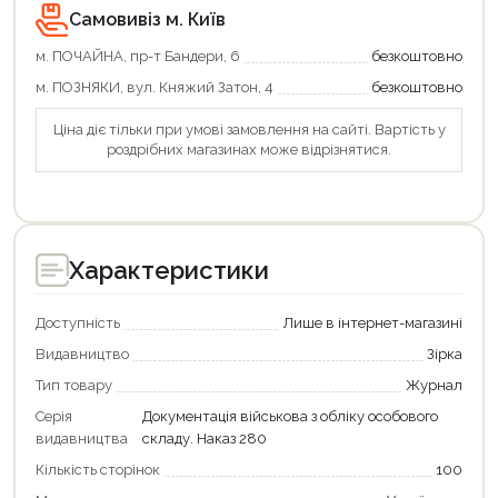
Самовивіз м. Київ
м. ПОЧАЙНА, пр-т Бандери, 6
безкоштовно
м. ПОЗНЯКИ, вул. Княжий Затон, 4
безкоштовно
Ціна діє тільки при умові замовлення на сайті. Вартість у
роздрібних магазинах може відрізнятися.
Характеристики
Доступність
Лише в інтернет-магазині
Видавництво
Зірка
Тип товару
Журнал
Серія
Документація військова з обліку особового
видавництва
складу. Наказ 280
Кількість сторінок
100