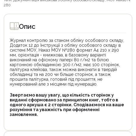
280
Опис
Журнал контролю за станом обліку особового складу,
Додаток 12 до Інструкції з обліку особового складу в
системі МОУ, Наказ МОУ №280 формат А4 210 х 290
мм, орієнтація - книжкова, в базовому варіанті
виконаний на офісному папері 80 г/м2 та білою
картонною обкладинкою 300 г/м2, має 100 сторінок,
палітурка клейова, також можна виконати в твердій
обкладинці та на 200 чи більше сторінок, а також
прошита палітурка, готовий під прошиття, не
нумерований але з місцями під нумерацію.
Звертаємо вашу увагу, що кількість сторінок у
виданні сформовано за принципом книг, тобто в
одного аркуша є 2 сторінки. Сподіваємося на ваше
розуміння та уважність при оформленні
замовлення.