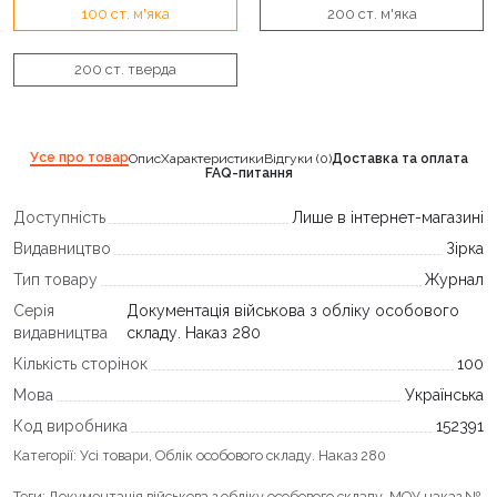
100 ст. м'яка
200 ст. м'яка
200 ст. тверда
Усе про товар
Опис
Характеристики
Відгуки (0)
Доставка та оплата
FAQ-питання
Доступність
Лише в інтернет-магазині
Видавництво
Зірка
Тип товару
Журнал
Серія
Документація військова з обліку особового
видавництва
складу. Наказ 280
Кількість сторінок
100
Мова
Українська
Код виробника
152391
Категорії:
Усі товари
,
Облік особового складу. Наказ 280
Теги:
Документація військова з обліку особового складу
,
МОУ наказ №