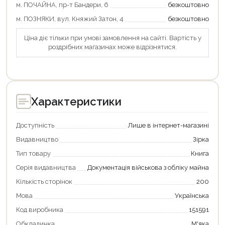
м. ПОЧАЙНА, пр-т Бандери, 6
безкоштовно
м. ПОЗНЯКИ, вул. Княжий Затон, 4
безкоштовно
Ціна діє тільки при умові замовлення на сайті. Вартість у
роздрібних магазинах може відрізнятися.
Характеристики
Доступність
Лише в інтернет-магазині
Видавництво
Зірка
Тип товару
Книга
Серія видавництва
Документація військова з обліку майна
Кількість сторінок
200
Мова
Українська
Код виробника
151591
Обкладинка
М'яка