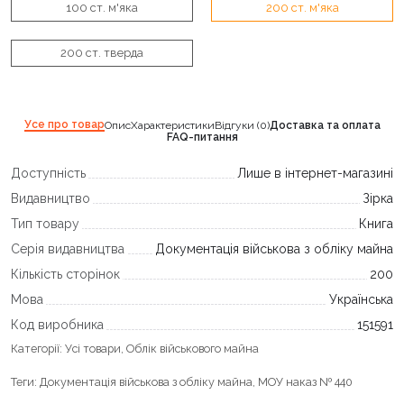
100 ст. м'яка
200 ст. м'яка
200 ст. тверда
Усе про товар
Опис
Характеристики
Відгуки (0)
Доставка та оплата
FAQ-питання
Доступність
Лише в інтернет-магазині
Видавництво
Зірка
Тип товару
Книга
Серія видавництва
Документація військова з обліку майна
Кількість сторінок
200
Мова
Українська
Код виробника
151591
Категорії:
Усі товари
,
Облік військового майна
Теги:
Документація військова з обліку майна
,
МОУ наказ № 440