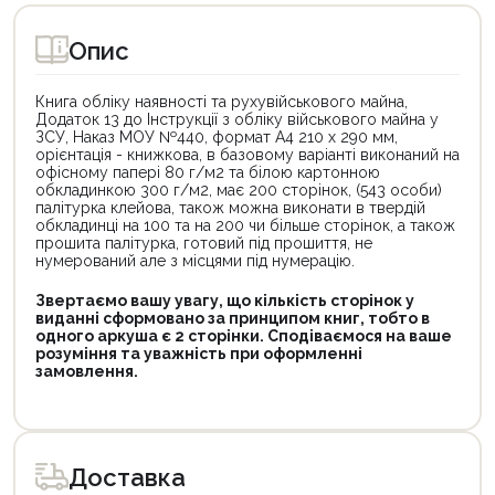
Опис
Книга обліку наявності та рухувійськового майна,
Додаток 13 до Інструкції з обліку військового майна у
ЗСУ, Наказ МОУ №440, формат А4 210 х 290 мм,
орієнтація - книжкова, в базовому варіанті виконаний на
офісному папері 80 г/м2 та білою картонною
обкладинкою 300 г/м2, має 200 сторінок, (543 особи)
палітурка клейова, також можна виконати в твердій
обкладинці на 100 та на 200 чи більше сторінок, а також
прошита палітурка, готовий під прошиття, не
нумерований але з місцями під нумерацію.
Звертаємо вашу увагу, що кількість сторінок у
виданні сформовано за принципом книг, тобто в
одного аркуша є 2 сторінки. Сподіваємося на ваше
розуміння та уважність при оформленні
замовлення.
Доставка