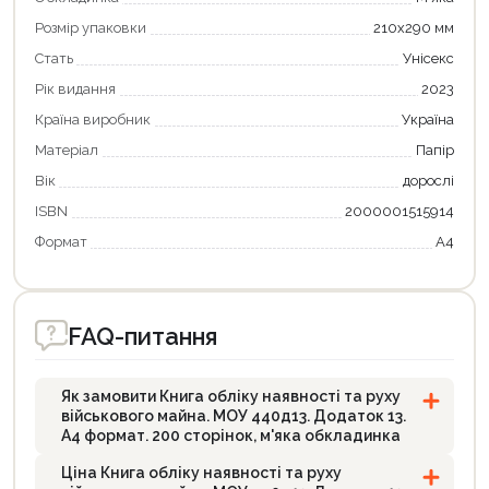
Розмір упаковки
210х290 мм
Стать
Унісекс
Рік видання
2023
Країна виробник
Україна
Матеріал
Папір
Вік
дорослі
Продовжити покупки
ISBN
2000001515914
Формат
А4
Оформити замовлення
FAQ-питання
Як замовити Книга обліку наявності та руху
військового майна. МОУ 440д13. Додаток 13.
А4 формат. 200 сторінок, м'яка обкладинка
Ціна Книга обліку наявності та руху