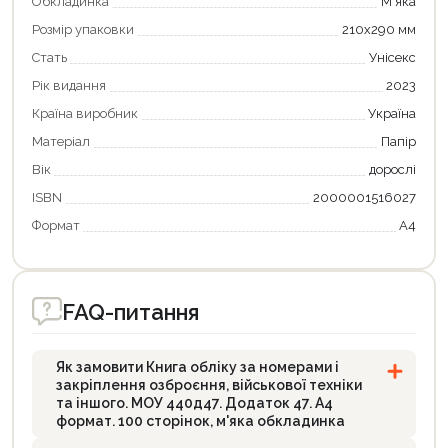
Обкладинка
М'яка
Розмір упаковки
210х290 мм
Стать
Унісекс
Рік видання
2023
Країна виробник
Україна
Матеріал
Папір
Вік
дорослі
ISBN
2000001516027
Формат
А4
Продовжити покупки
Оформити замовлення
FAQ-питання
Як замовити Книга обліку за номерами і
закріплення озброєння, військової техніки
та іншого. МОУ 440д47. Додаток 47. А4
формат. 100 сторінок, м'яка обкладинка