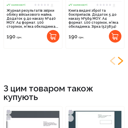
0
0
У наявності
У наявності
Журнал результатів звірки
Книга видачі зброї та
обліку військового майна.
боєприпасів. Додаток 5 до
Додаток 9 до наказу №440
наказу №569 МОУ. А4
МОУ. А4 формат. 100
формат. 100 сторінок, м'яка
сторінок, м'яка обкладинка.
обкладинка. Зірка (523834)
Зірка (523825)
190
190
грн.
грн.
З цим товаром також
купують