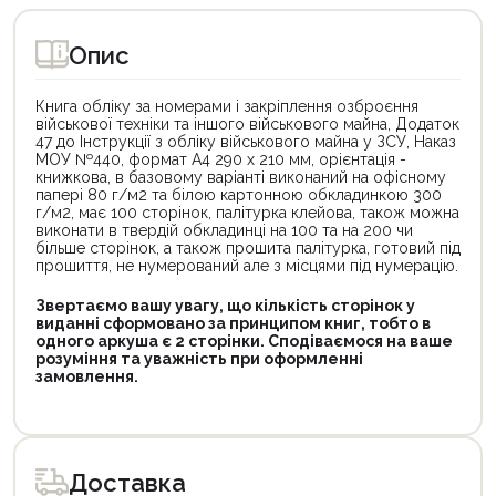
Опис
Книга обліку за номерами і закріплення озброєння
військової техніки та іншого військового майна, Додаток
47 до Інструкції з обліку військового майна у ЗСУ, Наказ
МОУ №440, формат А4 290 х 210 мм, орієнтація -
книжкова, в базовому варіанті виконаний на офісному
папері 80 г/м2 та білою картонною обкладинкою 300
г/м2, має 100 сторінок, палітурка клейова, також можна
виконати в твердій обкладинці на 100 та на 200 чи
більше сторінок, а також прошита палітурка, готовий під
прошиття, не нумерований але з місцями під нумерацію.
Звертаємо вашу увагу, що кількість сторінок у
виданні сформовано за принципом книг, тобто в
одного аркуша є 2 сторінки. Сподіваємося на ваше
розуміння та уважність при оформленні
замовлення.
Доставка