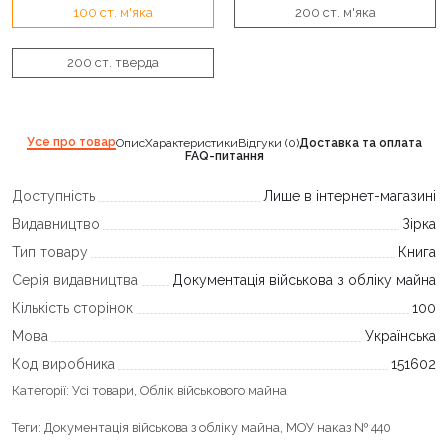
100 ст. м'яка
200 ст. м'яка
200 ст. тверда
Усе про товар
Опис
Характеристики
Відгуки (0)
Доставка та оплата
FAQ-питання
Доступність
Лише в інтернет-магазині
Видавництво
Зірка
Тип товару
Книга
Серія видавництва
Документація військова з обліку майна
Кількість сторінок
100
Мова
Українська
Код виробника
151602
Категорії:
Усі товари
,
Облік військового майна
Теги:
Документація військова з обліку майна
,
МОУ наказ № 440