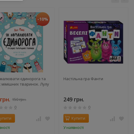
-10%
амалювати єдинорога та
Настільна гра Фанти
 мімішних тваринок. Лулу
грн.
249 грн.
150 грн.
0
0
упити
Купити
вності
У наявності