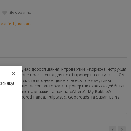
До обраних
а манґи
,
Цінопадна
 падіння під час дорослішання інтровертки. «Корисна інструкція
в, і величезне полегшення для всіх інтровертів світу...» — Юмі
інструкції як стати одним цілим зі всесвітом» «Чутливі
зсилку!
Морін «Марці» Вілсон, авторка «Інтровертних каляк» Деббі Тан
 інтровертність, книжки та чай на «Where’s My Bubble?»
крема, на Bored Panda, Pulptastic, Goodreads та Susan Cain’s