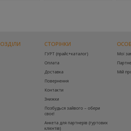
РОЗДІЛИ
СТОРІНКИ
ОСОБ
ГУРТ (прайс+каталог)
Мої з
Оплата
Партне
Доставка
Мій пр
Повернення
Контакти
Знижки
Позбудься зайвого – обери
своє!
Анкета для партнерів (гуртових
клієнтів)