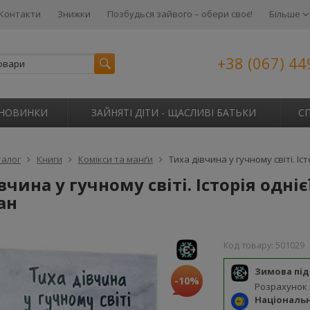
Контакти
Знижки
Позбудься зайвого – обери своє!
Більше
+38 (067) 44
НОВИНКИ
ЗАЙНЯТІ ДІТИ - ЩАСЛИВІ БАТЬКИ
С
талог
Книги
Комікси та манґи
Тиха дівчина у гучному світі. Іс
вчина у гучному світі. Історія одніє
ан
Код товару:
501029
Зимова пі
-10%
Розрахунок
Національ