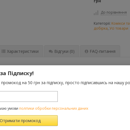
грн
До порівняння
Категорії:
Комікси т
добірка
,
Усі товари
Характеристики
Відгуки
(0)
FAQ-питання
 й невибагливо щирі, комікси Деббі Тан розповідають про злети й
 за Підписку!
тів, яким треба допомога, щоби зрозуміти своїх спокійніших друзі
ожниця й авторка «Маленької книжки лайфгаків» та «Ілюстрованої 
промокод на 50 грн за підписку, просто підписавшись на нашу ро
кий гумор Тан висловлюють усю чарівливість інтровертності». — 
 й ілюстраторка з Бірмінґему, що в Англії. Вона малює й пише про
e.tumblr.com). Її комікси публікувалися для широкої аудиторії, зо
on.
маю умови
політики обробки персональних даних
ВАРОМ ТАКОЖ КУПУЮТЬ