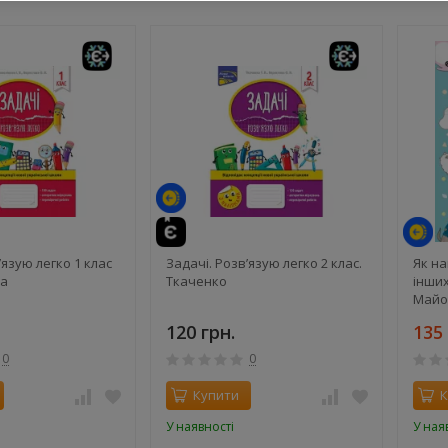
й
те
й
’язую легко 1 клас
Задачі. Розв’язую легко 2 клас.
Як н
ва
Ткаченко
інших
Майо
120 грн.
135 
0
0
Купити
К
У наявності
У ная