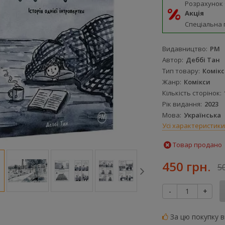
Розрахунок
Акція
Спеціальна 
Видавництво
РМ
Автор
Деббі Тан
Тип товару
Комікс
Жанр
Комікси
Кількість сторінок
Рік видання
2023
Мова
Українська
Усі характеристики
Товар продано
450 грн.
5
-
+
За цю покупку 