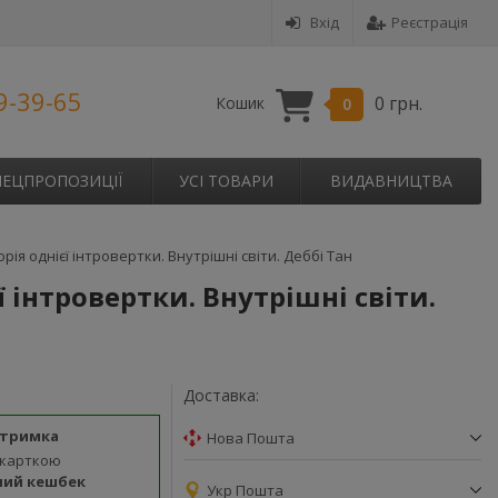
Вхід
Реєстрація
9-39-65
0 грн.
Кошик
0
ПЕЦПРОПОЗИЦІЇ
УСІ ТОВАРИ
ВИДАВНИЦТВА
торія однієї інтровертки. Внутрішні світи. Деббі Тан
ї інтровертки. Внутрішні світи.
Доставка:
дтримка
Нова Пошта
 карткою
ний кешбек
Укр Пошта