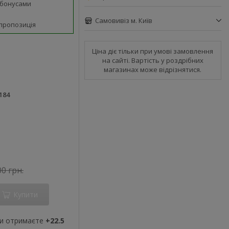
 бонусами
Самовивіз м. Київ
пропозиція
Ціна діє тільки при умові замовлення
на сайті. Вартість у роздрібних
магазинах може відрізнятися.
184
00 грн.
Купити
ви отримаєте
+22.5