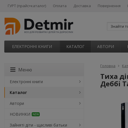
ГУРТ (прайс+каталог)
Оплата
Доставка
Повернення
ЕЛЕКТРОННІ КНИГИ
КАТАЛОГ
АВТОРИ
Головна
Ка
Меню
Тиха ді
Електронні книги
Деббі Т
Каталог
Автори
НОВИНКИ
NEW
Зайняті діти - щасливі батьки