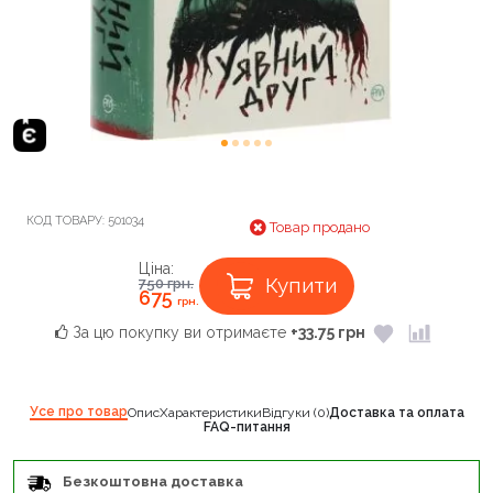
КОД ТОВАРУ:
501034
Товар продано
Ціна:
Купити
750
грн.
675
грн.
За цю покупку ви отримаєте
+33.75 грн
Усе про товар
Опис
Характеристики
Відгуки (0)
Доставка та оплата
FAQ-питання
Безкоштовна доставка