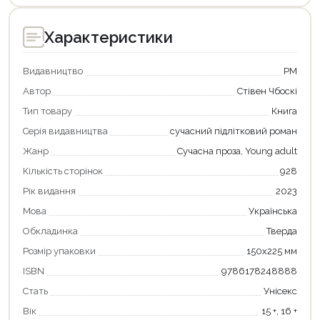
Характеристики
Видавництво
РМ
Автор
Стівен Чбоскі
Тип товару
Книга
Серія видавництва
сучасний підлітковий роман
Жанр
Сучасна проза, Young adult
Кількість сторінок
928
Продовжити покупки
Рік видання
2023
Мова
Українська
Оформити замовлення
Обкладинка
Тверда
Розмір упаковки
150х225 мм
ISBN
9786178248888
Стать
Унісекс
Вік
15 +, 16 +