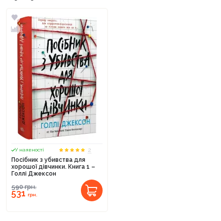
2
У наявності
Посібник з убивства для
хорошої дівчинки. Книга 1 –
Голлі Джексон
590
грн.
531
грн.