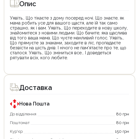
Опис
Уявіть… Що тікаєте з дому посеред ночі. Що знаєте, як
мама робить усе для вашого щастя, але їй так само
страшно, як і вам. Уявіть… Що переходите в нову школу,
знайомитеся з новими людьми. Що бачите, яка щаслива
від того ваша мама. Що чуєте манливий голос. Уявіть…
Що прямуєте за знаками, заходите в ліс, пропадаєте
безвісти на шість днів. І нічого не пам’ятаєте про те, що
сталося. Уявіть… Що зміниться все… І доведеться
рятувати всіх, кого любите.
Цей
товар
доступний
для
Доставка
покупки
за
державною
програмою
Нова Пошта
єКнига.
Використовуйте
До відділення
80 грн
свою
Поштомат
80 грн
карту
єКнига,
Кур'єр
150 грн
щоб
зекономити