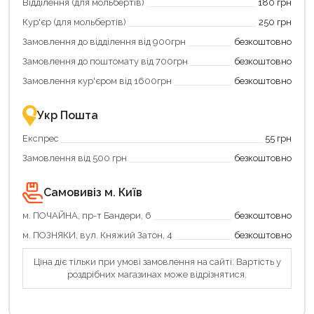
Відділення (для мольбертів)
180 грн
та
отримати
Кур'єр (для мольбертів)
250 грн
додаткові
Замовлення до відділення від 900грн
безкоштовно
переваги!
Купити
Замовлення до поштомату від 700грн
безкоштовно
картою
єКнига
Замовлення кур'єром від 1600грн
безкоштовно
–
це
зручно
Укр Пошта
та
вигідно!
Експрес
55 грн
Замовлення від 500 грн
безкоштовно
Самовивіз м. Київ
м. ПОЧАЙНА, пр-т Бандери, 6
безкоштовно
м. ПОЗНЯКИ, вул. Княжий Затон, 4
безкоштовно
Ціна діє тільки при умові замовлення на сайті. Вартість у
роздрібних магазинах може відрізнятися.