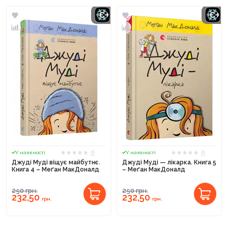
0
0
У наявності
У наявності
Джуді Муді віщує майбутнє.
Джуді Муді — лікарка. Книга 5
Книга 4 – Меґан МакДоналд
– Меґан МакДоналд
250
грн.
250
грн.
232,50
232,50
грн.
грн.