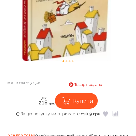
КОД ТОВАРУ:
501576
Товар продано
Ціна:
Купити
218
грн.
За цю покупку ви отримаєте
+10.9 грн
Усе про товар
Опис
Характеристики
Відгуки (0)
Доставка та оплата