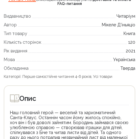
FAQ-питання
Видавництво
Читаріум
Автор
Мікеле Д'іньяціо
Тип товару
Книга
Кількість сторінок
120
Рік видання
2021
Мова
Українська
Обкладинка
Тверда
Категорії:
Перше самостійне читання 4-6 років
,
Усі товари
Опис
Наш головний герой — веселий та харизматичний
Санта-Клаус. Останнім часом йому жилось спокійно,
хоч він і був доволі зайнятим. Бородань займався своєю
улюбленою справою — створював іграшки для дітей,
спілкувався з Біче та читав листи від дітей. Та одного
разу до нього потрапив незвичайний лист від маленької