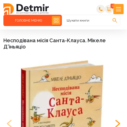
0
ГОЛОВНЕ МЕНЮ
Шукати книги
Несподівана місія Санта-Клауса. Мікеле
Д'іньяціо