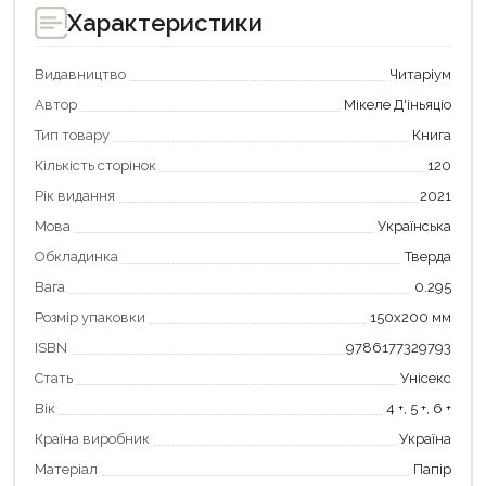
Характеристики
Видавництво
Читаріум
Автор
Мікеле Д'іньяціо
Тип товару
Книга
Кількість сторінок
120
Рік видання
2021
Мова
Українська
Обкладинка
Тверда
Вага
0.295
Продовжити покупки
Розмір упаковки
150х200 мм
Оформити замовлення
ISBN
9786177329793
Стать
Унісекс
Вік
4 +, 5 +, 6 +
Країна виробник
Україна
Матеріал
Папір