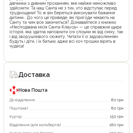
дівчинки з дивним проханням, яке майже неможливо
здійснити. Та наш Санта не з тих, хто відступає перед
труднощами! То ж він береться виконувати бажання
дитини… До чого це приведе, які пригоди чекають на
Санту та чим все закінчиться? Дізнавайтеся з книжки.
«Несподівана місія Санта-Клауса» — це справжня щира
історія, яка здатна наповнити очі слізьми як від сміху, так
і від зворушливого сюжету. Читати її із задоволенням
будуть і діти, і їх батьки, адже всі хоч трошки вірять в
чудеса!
Доставка
Нова Пошта
До відділення
80 грн
Поштомат
80 грн
Кур'єр
150 грн
Відділення (для мольбертів)
180 грн