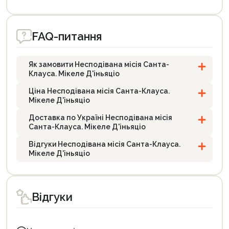
FAQ-питання
Як замовити Несподівана місія Санта-
Клауса. Мікеле Д'іньяціо
Ціна Несподівана місія Санта-Клауса.
Мікеле Д'іньяціо
Доставка по Україні Несподівана місія
Санта-Клауса. Мікеле Д'іньяціо
Відгуки Несподівана місія Санта-Клауса.
Мікеле Д'іньяціо
Відгуки