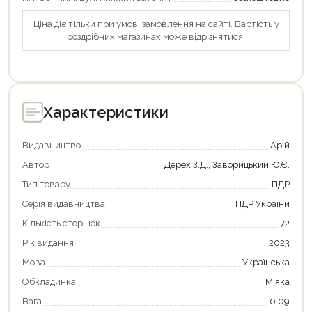
Ціна діє тільки при умові замовлення на сайті. Вартість у
роздрібних магазинах може відрізнятися.
Характеристики
Видавництво
Арій
Автор
Дерех З.Д., Заворицький Ю.Є.
Тип товару
ПДР
Серія видавництва
ПДР України
Кількість сторінок
72
Рік видання
2023
Мова
Українська
Обкладинка
М'яка
Продовжити покупки
Вага
0.09