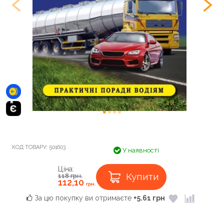
КОД ТОВАРУ:
501603
У наявності
Ціна:
Купити
118
грн.
112,10
грн.
За цю покупку ви отримаєте
+5.61 грн