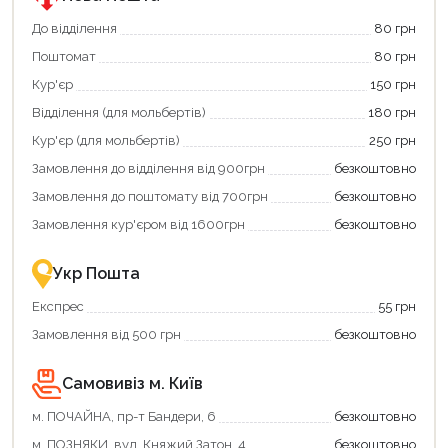
єКнига.
«Національний
Використовуйте
кешбек».
До відділення
80 грн
свою
Оплачуйте
Поштомат
80 грн
карту
покупку
єКнига,
картою
Кур'єр
150 грн
щоб
«Національний
зекономити
кешбек»
Відділення (для мольбертів)
180 грн
та
та
отримати
отримуйте
Кур'єр (для мольбертів)
250 грн
додаткові
вигідне
Замовлення до відділення від 900грн
безкоштовно
переваги!
повернення
Купити
коштів!
Замовлення до поштомату від 700грн
безкоштовно
картою
Економте
єКнига
більше
Замовлення кур'єром від 1600грн
безкоштовно
–
разом
це
із
зручно
державною
Укр Пошта
та
підтримкою!
вигідно!
Експрес
55 грн
Замовлення від 500 грн
безкоштовно
Самовивіз м. Київ
м. ПОЧАЙНА, пр-т Бандери, 6
безкоштовно
м. ПОЗНЯКИ, вул. Княжий Затон, 4
безкоштовно