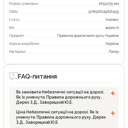
Оформити замовлення
Розмір упаковки
165х235 мм
ISBN
9789664986455
Стать
Унісекс
Вік
дорослі
Предмет
Правила дорожнього руху України
Країна виробник
Україна
Матеріал
Папір
FAQ-питання
Як замовити Небезпечні ситуації на дорозі.
Як їх уникнути. Правила дорожнього руху.
Дерех З.Д., Заворицкий Ю.Е.
Ціна Небезпечні ситуації на дорозі. Як їх
уникнути. Правила дорожнього руху. Дерех
З.Д., Заворицкий Ю.Е.