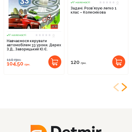
0
У наявності
Задачі. Розв’язую легко 1
клас – Колеснікова
0
У наявності
Навчаємося керувати
автомобілем 33 уроки. Дерех
З.Д., Заворицький Ю.Є.
110
грн.
120
104,50
грн.
грн.