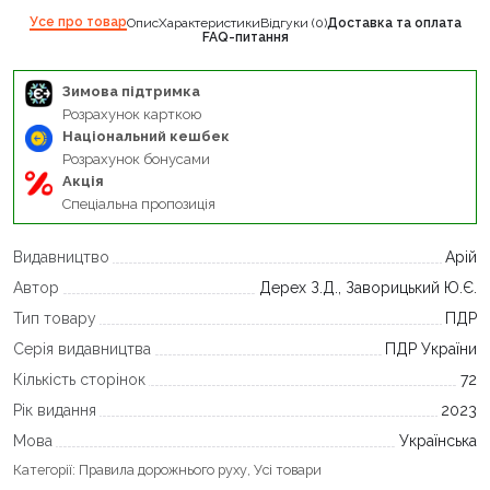
Усе про товар
Опис
Характеристики
Відгуки (0)
Доставка та оплата
FAQ-питання
Зимова підтримка
Розрахунок карткою
Національний кешбек
Розрахунок бонусами
Акція
Спеціальна пропозиція
Видавництво
Арій
Автор
Дерех З.Д., Заворицький Ю.Є.
Тип товару
ПДР
Серія видавництва
ПДР України
Кількість сторінок
72
Рік видання
2023
Мова
Українська
Категорії:
Правила дорожнього руху
,
Усі товари