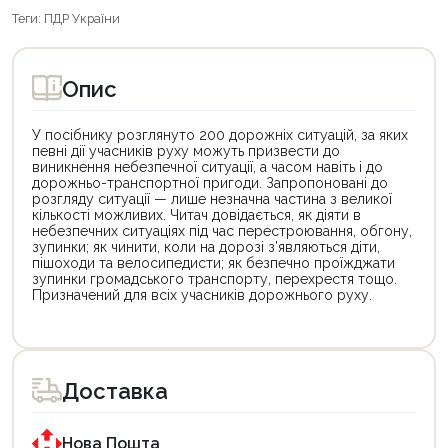
Теги:
ПДР України
Опис
У посібнику розглянуто 200 дорожніх ситуацій, за яких
певні дії учасників руху можуть призвести до
виникнення небезпечної ситуації, а часом навіть і до
дорожньо-транспортної пригоди. Запропоновані до
розгляду ситуації — лише незначна частина з великої
кількості можливих. Читач довідається, як діяти в
небезпечних ситуаціях під час перестроювання, обгону,
зупинки; як чинити, коли на дорозі з’являються діти,
пішоходи та велосипедисти; як безпечно проїжджати
зупинки гро­мадсь­кого транспорту, перехрестя тощо.
Призначений для всіх учасників дорожнього руху.
Цей
Цей
товар
товар
доступний
доступний
для
для
Доставка
покупки
покупки
за
за
державною
державною
програмою
програмою
Нова Пошта