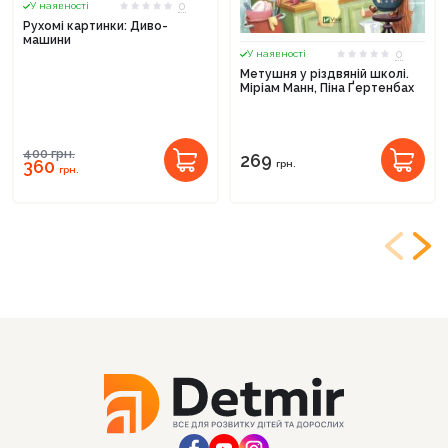
0
У наявності
Рухомі картинки: Диво-
машини
0
У наявності
Метушня у різдвяній школі.
Міріам Манн, Піна Ґертенбах
400
грн.
269
360
грн.
грн.