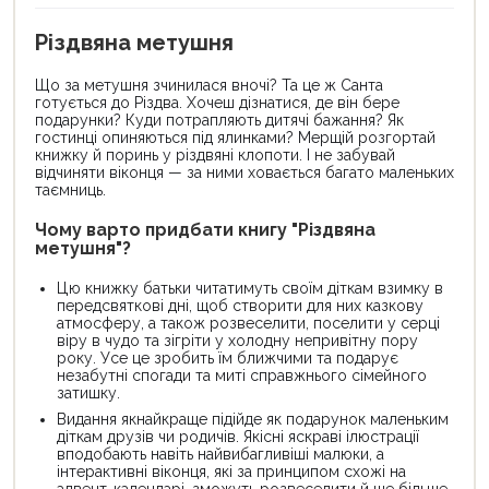
Різдвяна метушня
Що за метушня зчинилася вночі? Та це ж Санта
готується до Різдва. Хочеш дізнатися, де він бере
подарунки? Куди потрапляють дитячі бажання? Як
гостинці опиняються під ялинками? Мерщій розгортай
книжку й поринь у різдвяні клопоти. І не забувай
відчиняти віконця — за ними ховається багато маленьких
таємниць.
Чому варто придбати книгу "Різдвяна
метушня"?
Цю книжку батьки читатимуть своїм діткам взимку в
передсвяткові дні, щоб створити для них казкову
атмосферу, а також розвеселити, поселити у серці
віру в чудо та зігріти у холодну непривітну пору
року. Усе це зробить їм ближчими та подарує
незабутні спогади та миті справжнього сімейного
затишку.
Видання якнайкраще підійде як подарунок маленьким
діткам друзів чи родичів. Якісні яскраві ілюстрації
вподобають навіть найвибагливіші малюки, а
інтерактивні віконця, які за принципом схожі на