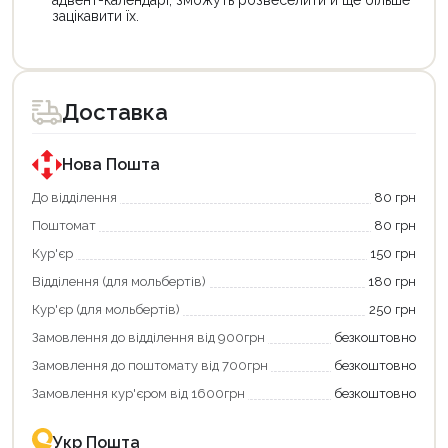
адвент-календарі, зможуть розвеселити й ще більше
зацікавити їх.
Цей
Цей
товар
товар
доступний
доступний
для
для
Доставка
покупки
покупки
за
за
державною
державною
програмою
програмою
Нова Пошта
єКнига.
«Національний
Використовуйте
кешбек».
До відділення
80 грн
свою
Оплачуйте
Поштомат
80 грн
карту
покупку
єКнига,
картою
Кур'єр
150 грн
щоб
«Національний
зекономити
кешбек»
Відділення (для мольбертів)
180 грн
та
та
отримати
отримуйте
Кур'єр (для мольбертів)
250 грн
додаткові
вигідне
Замовлення до відділення від 900грн
безкоштовно
переваги!
повернення
Купити
коштів!
Замовлення до поштомату від 700грн
безкоштовно
картою
Економте
єКнига
більше
Замовлення кур'єром від 1600грн
безкоштовно
–
разом
це
із
зручно
державною
Укр Пошта