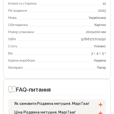
Кількість сторінок
12
Рік видання
2023
Мова
Українська
Обкладинка
Картон
Розмір упаковки
200х200 мм
ISBN
9786171701250
Стать
Унісекс
Вік
3 +, 4 +, 5 +
Країна виробник
Україна
Матеріал
Папір
FAQ-питання
Як замовити Різдвяна метушня. Марі Гааґ
Ціна Різдвяна метушня. Марі Гааґ