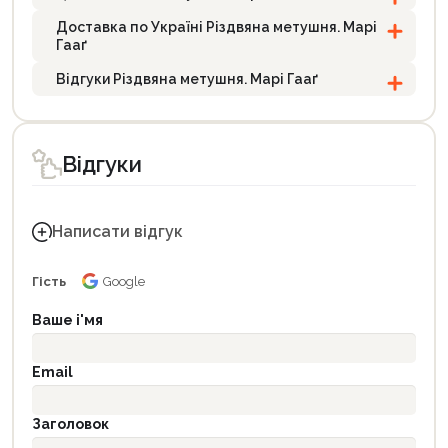
Доставка по Україні Різдвяна метушня. Марі
Гааґ
Відгуки Різдвяна метушня. Марі Гааґ
Відгуки
Написати відгук
Гість
Google
Ваше і'мя
Email
Заголовок