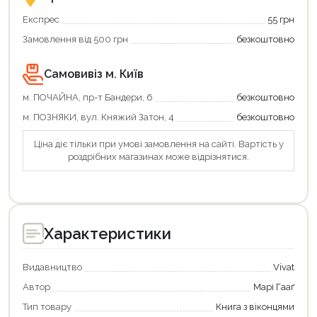
та
підтримкою!
вигідно!
Експрес
55 грн
Замовлення від 500 грн
безкоштовно
Самовивіз м. Київ
м. ПОЧАЙНА, пр-т Бандери, 6
безкоштовно
м. ПОЗНЯКИ, вул. Княжий Затон, 4
безкоштовно
Ціна діє тільки при умові замовлення на сайті. Вартість у
роздрібних магазинах може відрізнятися.
Характеристики
Видавництво
Vivat
Продовжити покупки
Автор
Марі Гааґ
Оформити замовлення
Тип товару
Книга з віконцями