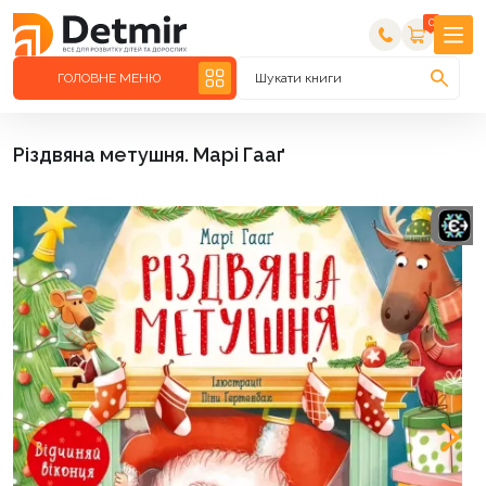
0
ГОЛОВНЕ МЕНЮ
Шукати книги
Різдвяна метушня. Марі Гааґ