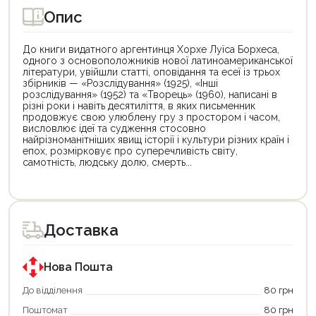
Опис
До книги видатного аргентинця Хорхе Луїса Борхеса,
одного з основоположників нової латиноамериканської
літератури, увійшли статті, оповідання та есеї із трьох
збірників — «Розслідування» (1925), «Інші
розслідування» (1952) та «Творець» (1960), написані в
різні роки і навіть десятиліття, в яких письменник
продовжує свою улюблену гру з простором і часом,
висловлює ідеї та судження стосовно
найрізноманітніших явищ історії і культури різних країн і
епох, розмірковує про суперечливість світу,
самотність, людську долю, смерть...
Цей
Цей
товар
товар
доступний
доступний
для
для
Доставка
покупки
покупки
за
за
державною
державною
програмою
програмою
Нова Пошта
єКнига.
«Національний
Використовуйте
кешбек».
До відділення
80 грн
свою
Оплачуйте
Поштомат
80 грн
карту
покупку