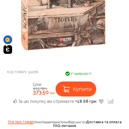
КОД ТОВАРУ:
502766
У наявності
Ціна:
Купити
415
грн.
373,50
грн.
За цю покупку ви отримаєте
+18.68 грн
Усе про товар
Опис
Характеристики
Відгуки (0)
Доставка та оплата
FAQ-питання