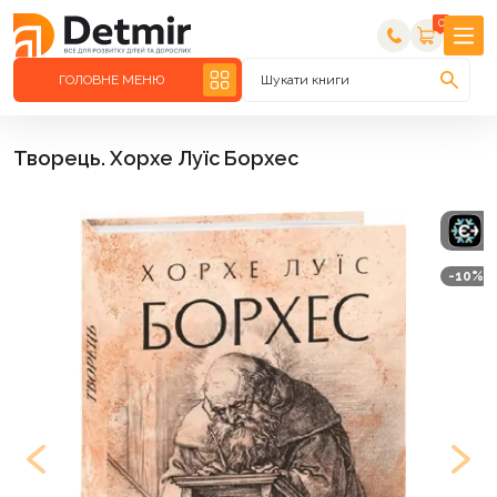
0
ГОЛОВНЕ МЕНЮ
Шукати книги
Творець. Хорхе Луїс Борхес
-10%