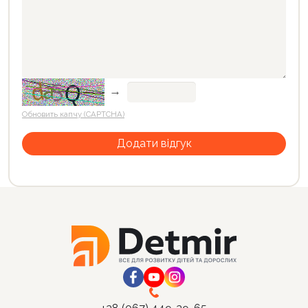
→
Обновить капчу (CAPTCHA)