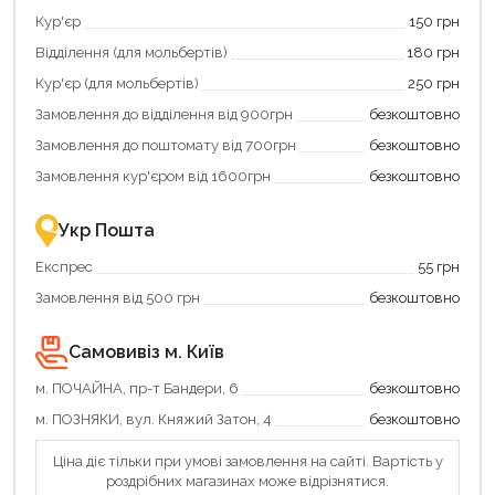
єКнига,
картою
Кур'єр
150 грн
щоб
«Національний
зекономити
кешбек»
Відділення (для мольбертів)
180 грн
та
та
отримати
отримуйте
Кур'єр (для мольбертів)
250 грн
додаткові
вигідне
Замовлення до відділення від 900грн
безкоштовно
переваги!
повернення
Купити
коштів!
Замовлення до поштомату від 700грн
безкоштовно
картою
Економте
єКнига
більше
Замовлення кур'єром від 1600грн
безкоштовно
–
разом
це
із
зручно
державною
Укр Пошта
та
підтримкою!
вигідно!
Експрес
55 грн
Замовлення від 500 грн
безкоштовно
Самовивіз м. Київ
м. ПОЧАЙНА, пр-т Бандери, 6
безкоштовно
Продовжити покупки
м. ПОЗНЯКИ, вул. Княжий Затон, 4
безкоштовно
Оформити замовлення
Ціна діє тільки при умові замовлення на сайті. Вартість у
роздрібних магазинах може відрізнятися.