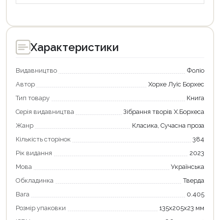
Характеристики
Видавництво
Фоліо
Автор
Хорхе Луїс Борхес
Тип товару
Книга
Серія видавництва
Зібрання творів Х.Борхеса
Жанр
Класика, Сучасна проза
Кількість сторінок
384
Рік видання
2023
Мова
Українська
Обкладинка
Тверда
Вага
0.405
Розмір упаковки
135х205х23 мм