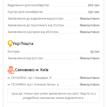
зекономити
кешбек»
Відділення (для мольбертів)
180 грн
та
та
отримати
отримуйте
Кур'єр (для мольбертів)
250 грн
додаткові
вигідне
Замовлення до відділення від 900грн
безкоштовно
переваги!
повернення
Купити
коштів!
Замовлення до поштомату від 700грн
безкоштовно
картою
Економте
єКнига
більше
Замовлення кур'єром від 1600грн
безкоштовно
–
разом
це
із
зручно
державною
Укр Пошта
та
підтримкою!
вигідно!
Експрес
55 грн
Замовлення від 500 грн
безкоштовно
Самовивіз м. Київ
м. ПОЧАЙНА, пр-т Бандери, 6
безкоштовно
м. ПОЗНЯКИ, вул. Княжий Затон, 4
безкоштовно
Ціна діє тільки при умові замовлення на сайті. Вартість у
роздрібних магазинах може відрізнятися.