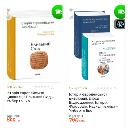
Очікується
0
Очікується
0
Історія європейської
Історія європейської
цивілізації. Близький Схід –
цивілізації. Епоха
Умберто Еко
Відродження. Історія.
Філософія. Наука і техніка –
Умберто Еко
950
грн.
850
грн.
855
765
грн.
грн.