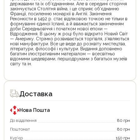
державами та їх об’єднаннями. Але в середині сторіччя
закінчується Столітня війна, і це сприяє об’єднанню
Франції, посиленню монархії в Англії. Закінчення
Реконкісти в 1492 р. стає відліковою точкою не тільки в
формуванні єдиної Іспанії, а й вважається закінченням
доби Середньовіччя і початком нової епохи —
Відродження. В цьому ж році було відкрито Новий Світ
— Америку. Стрімко розвивається торгівля, з’являються
нові мануфактури. Все це веде до розквіту мистецтва,
літератури, філософії і культури. Видання доповнено
багатим ілюстративним матеріалом — всесвітньо
відомими шедеврами, першодруками з багатьох музеїв
світу та ін.
Цей
Цей
товар
товар
доступний
доступний
для
для
Доставка
покупки
покупки
за
за
державною
державною
програмою
програмою
Нова Пошта
єКнига.
«Національний
Використовуйте
кешбек».
До відділення
80 грн
свою
Оплачуйте
Поштомат
80 грн
карту
покупку
єКнига,
картою
Кур'єр
150 грн
щоб
«Національний