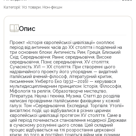
Категорії:
Усі товари
,
Нон-фікшн
Опис
Проект «Історія європейської цивілізації» охоплює
період від античних часів до ХХ століття і поділений на
три основних блоки: Античність: Рим, Греція, Близький
Схід; Середньовіччя: Раннє середньовіччя, Високе
середньовіччя, Пізнє середньовіччя, XV століття;
Сучасність: XVI — XХ століття. При створенні цього
надзвичайного проекту його упорядник — видатний
італійський вчений-філософ, літературний критик,
письменник Умберто Еко (1932—2016) — керувався
мультидисциплінарним принципом: Історія, Філософія,
Міфологія та релігія, Образотворче мистецтво,
Література, Наука і техніка, Музика. Статті до розділів
написані провідними італійськими фахівцями у кожній
галузі. Том «Середньовіччя. Експедиції. Торгівля. Утопії»
висвітлює події, що відбувалися в різних царинах
європейської цивілізації протягом XV століття. Саме в
цей період починається становлення модерної Держави
в сучасному розумінні цього слова. Цей складний
процес відбувається на тлі розростання церковної
кризи, до того ж постійно точаться війни між різними