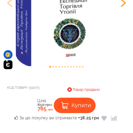
КОД ТОВАРУ:
502773
Товар продано
Ціна:
Купити
850
грн.
765
грн.
За цю покупку ви отримаєте
+38.25 грн