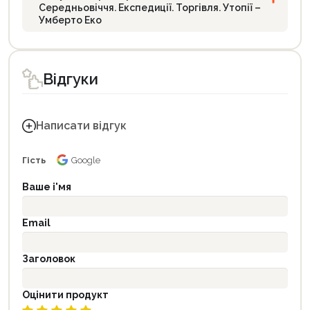
Середньовіччя. Експедиції. Торгівля. Утопії –
Умберто Еко
Відгуки
Написати відгук
Гість
Google
Ваше і'мя
Email
Заголовок
Оцінити продукт