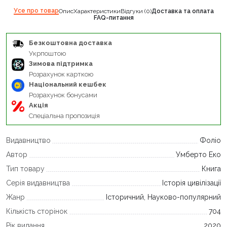
Усе про товар
Опис
Характеристики
Відгуки (0)
Доставка та оплата
FAQ-питання
Безкоштовна доставка
Укрпоштою
Зимова підтримка
Розрахунок карткою
Національний кешбек
Розрахунок бонусами
Акція
Спеціальна пропозиція
Видавництво
Фоліо
Автор
Умберто Еко
Тип товару
Книга
Серія видавництва
Історія цивілізації
Жанр
Історичний, Науково-популярний
Кількість сторінок
704
Рік видання
2020