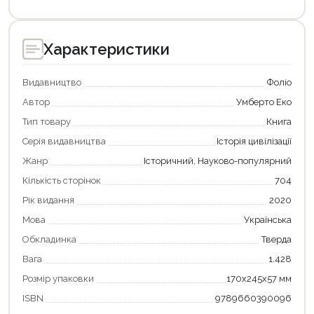
Характеристики
Видавництво
Фоліо
Автор
Умберто Еко
Тип товару
Книга
Серія видавництва
Історія цивілізації
Жанр
Історичний, Науково-популярний
Кількість сторінок
704
Рік видання
2020
Мова
Українська
Обкладинка
Тверда
Продовжити покупки
Вага
1.428
Оформити замовлення
Розмір упаковки
170х245х57 мм
ISBN
9789660390096