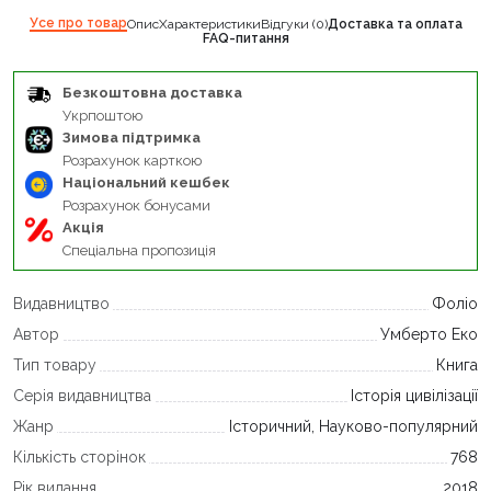
Усе про товар
Опис
Характеристики
Відгуки (0)
Доставка та оплата
FAQ-питання
Безкоштовна доставка
Укрпоштою
Зимова підтримка
Розрахунок карткою
Національний кешбек
Розрахунок бонусами
Акція
Спеціальна пропозиція
Видавництво
Фоліо
Автор
Умберто Еко
Тип товару
Книга
Серія видавництва
Історія цивілізації
Жанр
Історичний, Науково-популярний
Кількість сторінок
768
Рік видання
2018