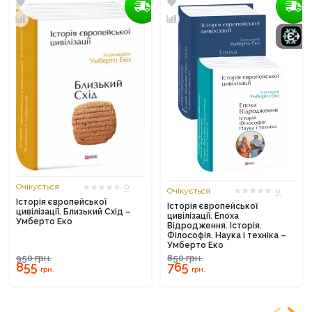
Очікується
0
Очікується
0
Історія європейської
Історія європейської
цивілізації. Близький Схід –
цивілізації. Епоха
Умберто Еко
Відродження. Історія.
Філософія. Наука і техніка –
Умберто Еко
950
грн.
850
грн.
855
765
грн.
грн.