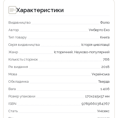
Характеристики
Видавництво
Фоліо
Автор
Умберто Еко
Тип товару
Книга
Серія видавництва
Історія цивілізації
Жанр
Історичний, Науково-популярний
Кількість сторінок
768
Рік видання
2018
Мова
Українська
Обкладинка
Тверда
Продовжити покупки
Вага
1.406
Розмір упаковки
170х245х57 мм
Оформити замовлення
ISBN
9789660384767
Стать
Унісекс