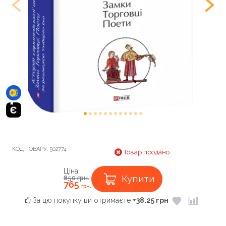
КОД ТОВАРУ:
502774
Товар продано
Ціна:
Купити
850
грн.
765
грн.
За цю покупку ви отримаєте
+38.25 грн