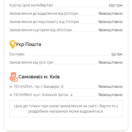
отримати
отримуйте
Кур'єр (для мольбертів)
250 грн
додаткові
вигідне
Замовлення до відділення від 900грн
безкоштовно
переваги!
повернення
Купити
коштів!
Замовлення до поштомату від 700грн
безкоштовно
картою
Економте
єКнига
більше
Замовлення кур'єром від 1600грн
безкоштовно
–
разом
це
із
зручно
державною
Укр Пошта
та
підтримкою!
вигідно!
Експрес
55 грн
Замовлення від 500 грн
безкоштовно
Самовивіз м. Київ
м. ПОЧАЙНА, пр-т Бандери, 6
безкоштовно
м. ПОЗНЯКИ, вул. Княжий Затон, 4
безкоштовно
Ціна діє тільки при умові замовлення на сайті. Вартість у
роздрібних магазинах може відрізнятися.