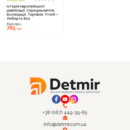
Очікується
0
Історія європейської
цивілізації. Середньовіччя.
Експедиції. Торгівля. Утопії –
Умберто Еко
850
грн.
765
грн.
+38 (067) 449-39-65
info@detmir.com.ua