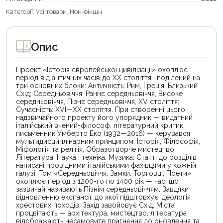
Категорії:
Усі товари
,
Нон-фікшн
Опис
Проект «Історія європейської цивілізації» охоплює
період від античних часів до ХХ століття і поділений на
три основних блоки: Античність: Рим, Греція, Близький
Схід; Середньовіччя: Раннє середньовіччя, Високе
середньовіччя, Пізнє середньовіччя, XV століття;
Сучасність: XVI—XХ століття. При створенні цього
надзвичайного проекту його упорядник — видатний
італійський вчений-філософ, літературний критик,
письменник Умберто Еко (1932—2016) — керувався
мультидисциплінарним принципом: Історія, Філософія,
Міфологія та релігія, Образотворче мистецтво,
Література, Наука і техніка, Музика. Статті до розділів
написані провідними італійськими фахівцями у кожній
галузі. Том «Середньовіччя. Замки. Торговці. Поети»
охоплює період з 1200-го по 1400 рік — час, що
зазвичай називають Пізнім середньовіччям. Завдяки
відновленню експансії, до якої підштовхує ідеологія
хрестових походів, Захід завойовує Схід. Міста
процвітають — архітектура, мистецтво, література
відображають несамовите прагнення до оновлення та