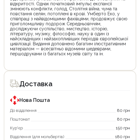
відкритості. Однак початковий імпульс експансії
змінюють конфлікти, голод, Столітня війна, чума та
повстання селян, потоплені в крові. Умберто Еко, у
співпраці з найвідомішими фахівцями, продовжує свою
приголомшливу подорож Середньовіччям,
досліджуючи суспільство, мистецтво, історію,
літературу, музику, філософію, науку в один із
найскладніших і найзахопливіших періодів європейської
цивілізації. Видання доповнено багатим ілюстративним
матеріалом — всесвітньо відомими шедеврами,
першодруками із багатьох музеїв світу та ін.
Цей
Цей
товар
товар
доступний
доступний
для
для
Доставка
покупки
покупки
за
за
державною
державною
програмою
програмою
Нова Пошта
єКнига.
«Національний
Використовуйте
кешбек».
До відділення
80 грн
свою
Оплачуйте
Поштомат
80 грн
карту
покупку
єКнига,
картою
Кур'єр
150 грн
щоб
«Національний
зекономити
кешбек»
Відділення (для мольбертів)
180 грн
та
та