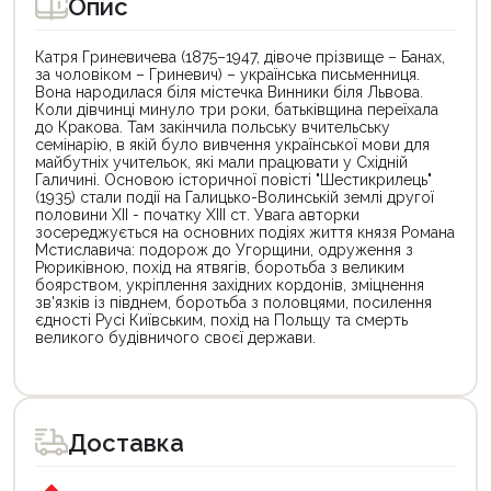
Опис
Катря Гриневичева (1875–1947, дівоче прізвище – Банах,
за чоловіком – Гриневич) – українська письменниця.
Вона народилася біля містечка Винники біля Львова.
Коли дівчинці минуло три роки, батьківщина переїхала
до Кракова. Там закінчила польську вчительську
семінарію, в якій було вивчення української мови для
майбутніх учительок, які мали працювати у Східній
Галичині. Основою історичної повісті "Шестикрилець"
(1935) стали події на Галицько-Волинській землі другої
половини XII - початку XIII ст. Увага авторки
зосереджується на основних подіях життя князя Романа
Мстиславича: подорож до Угорщини, одруження з
Рюриківною, похід на ятвягів, боротьба з великим
боярством, укріплення західних кордонів, зміцнення
зв'язків із півднем, боротьба з половцями, посилення
єдності Русі Київським, похід на Польщу та смерть
великого будівничого своєї держави.
Цей
Цей
товар
товар
доступний
доступний
для
для
Доставка
покупки
покупки
за
за
державною
державною