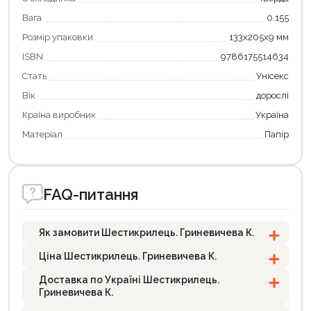
Вага
0.155
Розмір упаковки
133х205х9 мм
ISBN
9786175514634
Стать
Унісекс
Вік
дорослі
Країна виробник
Україна
Матеріал
Папір
FAQ-питання
Як замовити Шестикрилець. Гриневичева К.
Ціна Шестикрилець. Гриневичева К.
Доставка по Україні Шестикрилець.
Гриневичева К.