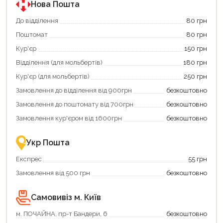
програмою
програмою
Нова Пошта
єКнига.
«Національний
Використовуйте
кешбек».
До відділення
80 грн
свою
Оплачуйте
Поштомат
80 грн
карту
покупку
єКнига,
картою
Кур'єр
150 грн
щоб
«Національний
зекономити
кешбек»
Відділення (для мольбертів)
180 грн
та
та
отримати
отримуйте
Кур'єр (для мольбертів)
250 грн
додаткові
вигідне
Замовлення до відділення від 900грн
безкоштовно
переваги!
повернення
Купити
коштів!
Замовлення до поштомату від 700грн
безкоштовно
картою
Економте
єКнига
більше
Замовлення кур'єром від 1600грн
безкоштовно
–
разом
це
із
зручно
державною
Укр Пошта
та
підтримкою!
вигідно!
Експрес
55 грн
Замовлення від 500 грн
безкоштовно
Самовивіз м. Київ
Продовжити покупки
м. ПОЧАЙНА, пр-т Бандери, 6
безкоштовно
Оформити замовлення