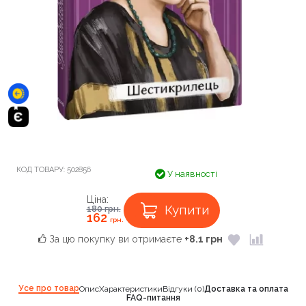
КОД ТОВАРУ:
502856
У наявності
Ціна:
Купити
180
грн.
162
грн.
За цю покупку ви отримаєте
+8.1 грн
Усе про товар
Опис
Характеристики
Відгуки (0)
Доставка та оплата
FAQ-питання