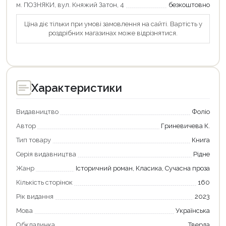
м. ПОЗНЯКИ, вул. Княжий Затон, 4
безкоштовно
Ціна діє тільки при умові замовлення на сайті. Вартість у
роздрібних магазинах може відрізнятися.
Характеристики
Видавництво
Фоліо
Автор
Гриневичева К.
Тип товару
Книга
Серія видавництва
Рідне
Жанр
Історичний роман, Класика, Сучасна проза
Кількість сторінок
160
Рік видання
2023
Мова
Українська
Обкладинка
Тверда