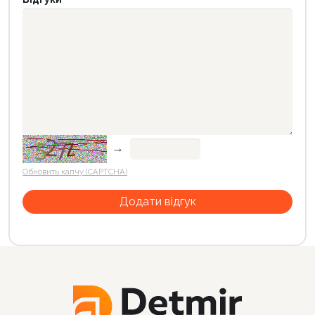
→
Обновить капчу (CAPTCHA)