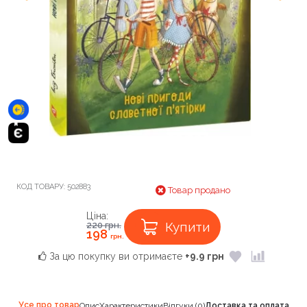
КОД ТОВАРУ:
502883
Товар продано
Ціна:
Купити
220
грн.
198
грн.
За цю покупку ви отримаєте
+9.9 грн
Усе про товар
Опис
Характеристики
Відгуки (0)
Доставка та оплата