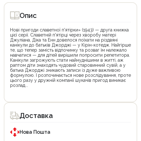
Опис
Нові пригоди славетної п'ятірки» (1943) — друга книжка
цієї серії. Славетній п'ятірці через хворобу матері
Джуліана, Діка та Енн довелося поїхати на різдвяні
канікули до батьків Джорджі — у Кірін-котедж. Найгірше
те, що тепер замість відпочинку та розваг їм належало
навчатися — для дітей вирішили попросити репетитора.
Канікули загрожують стати найнуднішими в житті, аж
раптом діти знаходять чудовий старовинний сувій, а у
батька Джорджі зникають записи із дуже важливою
формулою. І розпочинається нове розслідування, проте
цього разу у дружній компанії шукачів пригод виникає
розлад...
Цей
Цей
товар
товар
доступний
доступний
для
для
Доставка
покупки
покупки
за
за
державною
державною
програмою
програмою
Нова Пошта
єКнига.
«Національний