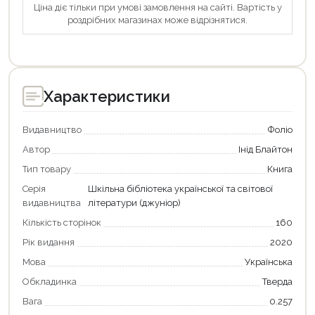
Ціна діє тільки при умові замовлення на сайті. Вартість у
роздрібних магазинах може відрізнятися.
Характеристики
Видавництво
Фоліо
Автор
Інід Блайтон
Тип товару
Книга
Серія
Шкільна бібліотека української та світової
видавництва
літератури (джуніор)
Кількість сторінок
160
Рік видання
2020
Продовжити покупки
Мова
Українська
Обкладинка
Тверда
Оформити замовлення
Вага
0.257