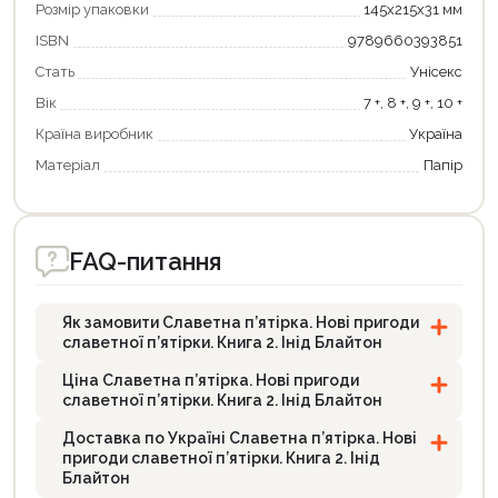
Розмір упаковки
145х215х31 мм
ISBN
9789660393851
Стать
Унісекс
Вік
7 +, 8 +, 9 +, 10 +
Країна виробник
Україна
Матеріал
Папір
FAQ-питання
Як замовити Славетна п’ятірка. Нові пригоди
славетної п’ятірки. Книга 2. Інід Блайтон
Ціна Славетна п’ятірка. Нові пригоди
славетної п’ятірки. Книга 2. Інід Блайтон
Доставка по Україні Славетна п’ятірка. Нові
пригоди славетної п’ятірки. Книга 2. Інід
Блайтон