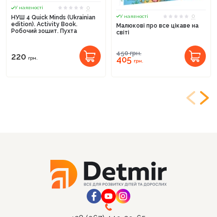
0
У наявності
0
У наявності
НУШ 4 Quick Minds (Ukrainian
edition). Activity Book.
Малюкові про все цікаве на
Робочий зошит. Пухта
світі
450
грн.
220
405
грн.
грн.