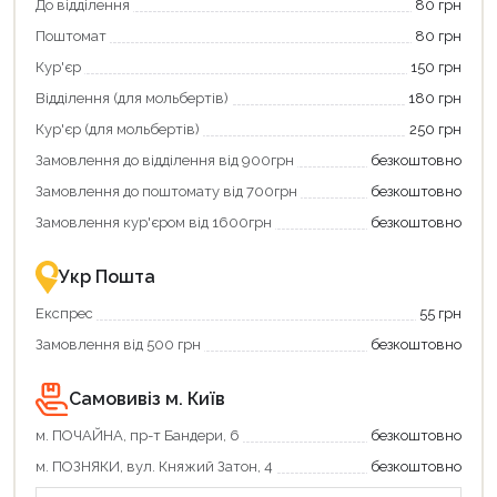
Використовуйте
кешбек».
До відділення
80 грн
свою
Оплачуйте
Поштомат
80 грн
карту
покупку
єКнига,
картою
Кур'єр
150 грн
щоб
«Національний
зекономити
кешбек»
Відділення (для мольбертів)
180 грн
та
та
отримати
отримуйте
Кур'єр (для мольбертів)
250 грн
додаткові
вигідне
Замовлення до відділення від 900грн
безкоштовно
переваги!
повернення
Купити
коштів!
Замовлення до поштомату від 700грн
безкоштовно
картою
Економте
єКнига
більше
Замовлення кур'єром від 1600грн
безкоштовно
–
разом
це
із
зручно
державною
Укр Пошта
та
підтримкою!
вигідно!
Експрес
55 грн
Замовлення від 500 грн
безкоштовно
Самовивіз м. Київ
м. ПОЧАЙНА, пр-т Бандери, 6
безкоштовно
м. ПОЗНЯКИ, вул. Княжий Затон, 4
безкоштовно