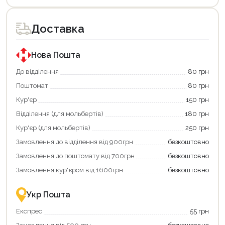
товар
товар
доступний
доступний
для
для
Доставка
покупки
покупки
за
за
державною
державною
програмою
програмою
Нова Пошта
єКнига.
«Національний
Використовуйте
кешбек».
До відділення
80 грн
свою
Оплачуйте
Поштомат
80 грн
карту
покупку
єКнига,
картою
Кур'єр
150 грн
щоб
«Національний
зекономити
кешбек»
Відділення (для мольбертів)
180 грн
та
та
отримати
отримуйте
Кур'єр (для мольбертів)
250 грн
додаткові
вигідне
Замовлення до відділення від 900грн
безкоштовно
переваги!
повернення
Купити
коштів!
Замовлення до поштомату від 700грн
безкоштовно
картою
Економте
єКнига
більше
Замовлення кур'єром від 1600грн
безкоштовно
–
разом
це
із
зручно
державною
Укр Пошта
та
підтримкою!
вигідно!
Експрес
55 грн
Продовжити покупки