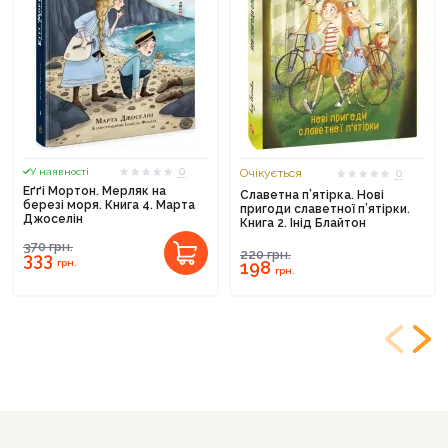
0
У наявності
Очікується
0
Еґґі Мортон. Мерляк на
Славетна п’ятірка. Нові
березі моря. Книга 4. Марта
пригоди славетної п’ятірки.
Джоселін
Книга 2. Інід Блайтон
370
грн.
220
грн.
333
грн.
198
грн.