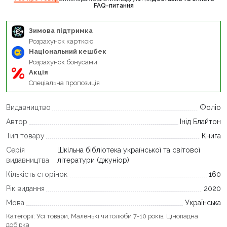
FAQ-питання
Зимова підтримка
Розрахунок карткою
Національний кешбек
Розрахунок бонусами
Акція
Спеціальна пропозиція
Видавництво
Фоліо
Автор
Інід Блайтон
Тип товару
Книга
Серія
Шкільна бібліотека української та світової
видавництва
літератури (джуніор)
Кількість сторінок
160
Рік видання
2020
Мова
Українська
Категорії:
Усі товари
,
Маленькі читолюби 7-10 років
,
Цінопадна
добірка