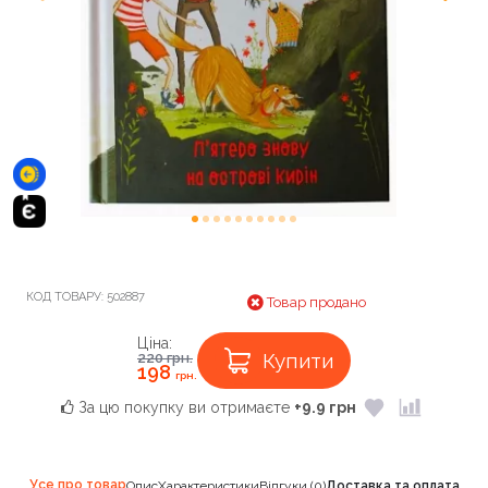
КОД ТОВАРУ:
502887
Товар продано
Ціна:
Купити
220
грн.
198
грн.
За цю покупку ви отримаєте
+9.9 грн
Усе про товар
Опис
Характеристики
Відгуки (0)
Доставка та оплата