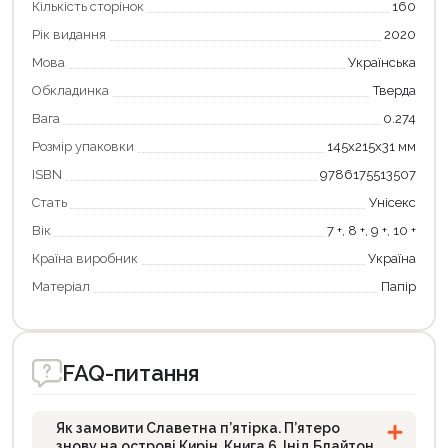
Кількість сторінок
160
Рік видання
2020
Мова
Українська
Обкладинка
Тверда
Вага
0.274
Розмір упаковки
145х215х31 мм
ISBN
9786175513507
Стать
Унісекс
Вік
7 +, 8 +, 9 +, 10 +
Країна виробник
Україна
Матеріал
Папір
FAQ-питання
Як замовити Славетна п’ятірка. П’ятеро
знову на острові Кирін. Книга 6. Інід Блайтон