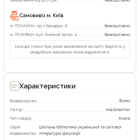
Замовлення від 500 грн
безкоштовно
Оформити замовлення
Самовивіз м. Київ
м. ПОЧАЙНА, пр-т Бандери, 6
безкоштовно
м. ПОЗНЯКИ, вул. Княжий Затон, 4
безкоштовно
Ціна діє тільки при умові замовлення на сайті. Вартість у
роздрібних магазинах може відрізнятися.
Характеристики
Видавництво
Фоліо
Автор
Інід Блайтон
Тип товару
Книга
Серія
Шкільна бібліотека української та світової
видавництва
літератури (джуніор)