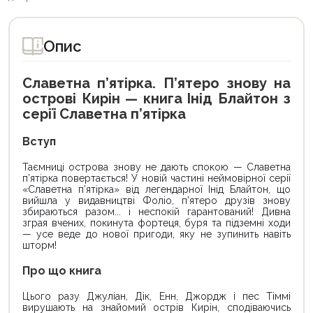
Опис
Славетна п’ятірка. П’ятеро знову на
острові Кирін — книга Інід Блайтон з
серії Славетна п’ятірка
Вступ
Таємниці острова знову не дають спокою — Славетна
п’ятірка повертається! У новій частині неймовірної серії
«Славетна п’ятірка» від легендарної Інід Блайтон, що
вийшла у видавництві Фоліо, п’ятеро друзів знову
збираються разом... і неспокій гарантований! Дивна
зграя вчених, покинута фортеця, буря та підземні ходи
— усе веде до нової пригоди, яку не зупинить навіть
шторм!
Про що книга
Цього разу Джуліан, Дік, Енн, Джордж і пес Тіммі
вирушають на знайомий острів Кирін, сподіваючись