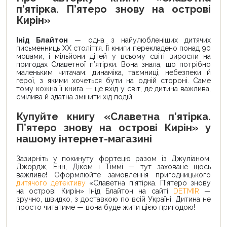
п’ятірка. П’ятеро знову на острові
Кирін»
Інід Блайтон
— одна з найулюбленіших дитячих
письменниць ХХ століття. Її книги перекладено понад 90
мовами, і мільйони дітей у всьому світі виросли на
пригодах Славетної п’ятірки. Вона знала, що потрібно
маленьким читачам: динаміка, таємниці, небезпеки й
герої, з якими хочеться бути на одній стороні. Саме
тому кожна її книга — це вхід у світ, де дитина важлива,
смілива й здатна змінити хід подій.
Купуйте книгу «Славетна п’ятірка.
П’ятеро знову на острові Кирін» у
нашому інтернет-магазині
Зазирніть у покинуту фортецю разом із Джуліаном,
Джордж, Енн, Діком і Тіммі — тут заховане щось
важливе! Оформлюйте замовлення пригодницького
дитячого детективу
«Славетна п’ятірка. П’ятеро знову
на острові Кирін» Інід Блайтон на сайті
DETMIR
—
зручно, швидко, з доставкою по всій Україні. Дитина не
просто читатиме — вона буде жити цією пригодою!
Цей
Цей