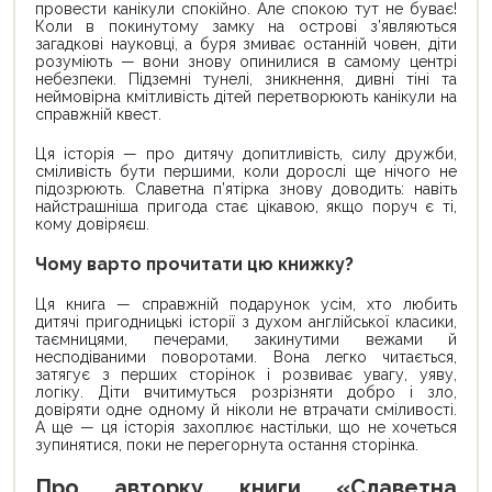
провести канікули спокійно. Але спокою тут не буває!
Коли в покинутому замку на острові з’являються
загадкові науковці, а буря змиває останній човен, діти
розуміють — вони знову опинилися в самому центрі
небезпеки. Підземні тунелі, зникнення, дивні тіні та
неймовірна кмітливість дітей перетворюють канікули на
справжній квест.
Ця історія — про дитячу допитливість, силу дружби,
сміливість бути першими, коли дорослі ще нічого не
підозрюють. Славетна п’ятірка знову доводить: навіть
найстрашніша пригода стає цікавою, якщо поруч є ті,
кому довіряєш.
Чому варто прочитати цю книжку?
Ця книга — справжній подарунок усім, хто любить
дитячі пригодницькі історії з духом англійської класики,
таємницями, печерами, закинутими вежами й
несподіваними поворотами. Вона легко читається,
затягує з перших сторінок і розвиває увагу, уяву,
логіку. Діти вчитимуться розрізняти добро і зло,
довіряти одне одному й ніколи не втрачати сміливості.
А ще — ця історія захоплює настільки, що не хочеться
зупинятися, поки не перегорнута остання сторінка.
Про авторку книги «Славетна