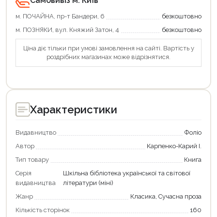
Самовивіз м. Київ
Продовжити покупки
м. ПОЧАЙНА, пр-т Бандери, 6
безкоштовно
Оформити замовлення
м. ПОЗНЯКИ, вул. Княжий Затон, 4
безкоштовно
Ціна діє тільки при умові замовлення на сайті. Вартість у
роздрібних магазинах може відрізнятися.
Характеристики
Видавництво
Фоліо
Автор
Карпенко-Карий І.
Тип товару
Книга
Серія
Шкільна бібліотека української та світової
видавництва
літератури (міні)
Жанр
Класика, Сучасна проза
Кількість сторінок
160