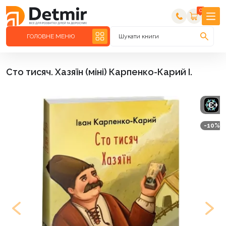
0
ГОЛОВНЕ МЕНЮ
Шукати книги
Сто тисяч. Хазяїн (міні) Карпенко-Карий І.
-10%