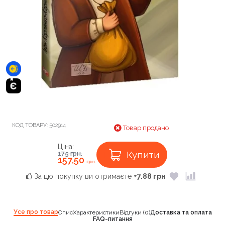
КОД ТОВАРУ:
502914
Товар продано
Ціна:
Купити
175
грн.
157,50
грн.
За цю покупку ви отримаєте
+7.88 грн
Усе про товар
Опис
Характеристики
Відгуки (0)
Доставка та оплата
FAQ-питання