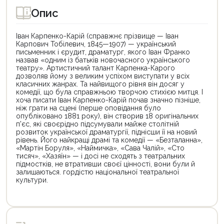
Опис
Іван Карпенко-Карій (справжнє прізвище — Іван
Карпович Тобілевич, 1845—1907) — український
письменник і єрудит, драматург, якого Іван Франко
назвав «одним із батьків новочасного українського
театру». Артистичний талант Карпенка-Карого
дозволяв йому з великим успіхом виступати у всіх
класичних жанрах. Та найвищого рівня він досяг у
комедії, що була справжньою творчою стихією митця. І
хоча писати Іван Карпенко-Карій почав значно пізніше,
ніж грати на сцені (перше оповідання було
опубліковано 1881 року), він створив 18 оригінальних
п'єс, які своєрідно підсумували майже столітній
розвиток української драматургії, піднісши її на новий
рівень. Його найкращі драмі та комедії — «Безталанна»,
«Мартін Боруля», «Наймичка», «Сава Чалій», «Сто
тисяч», «Хазяїн» — і досі не сходять з театральних
підмостків, не втративши своєї цінності, вони були й
залишаються. гордістю національної театральної
культури.
Цей
Цей
товар
товар
доступний
доступний
для
для