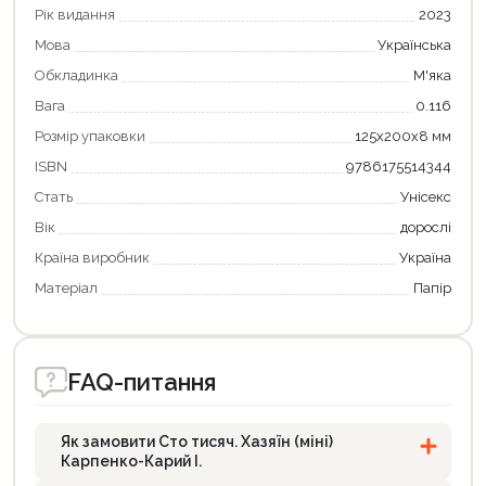
Рік видання
2023
Мова
Українська
Обкладинка
М'яка
Вага
0.116
Розмір упаковки
125х200х8 мм
ISBN
9786175514344
Стать
Унісекс
Вік
дорослі
Країна виробник
Україна
Матеріал
Папір
FAQ-питання
Як замовити Сто тисяч. Хазяїн (міні)
Карпенко-Карий І.