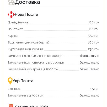
Доставка
покупки
покупки
за
за
державною
державною
програмою
програмою
Нова Пошта
єКнига.
«Національний
Використовуйте
кешбек».
До відділення
80 грн
свою
Оплачуйте
Поштомат
80 грн
карту
покупку
єКнига,
картою
Кур'єр
150 грн
щоб
«Національний
зекономити
кешбек»
Відділення (для мольбертів)
180 грн
та
та
отримати
отримуйте
Кур'єр (для мольбертів)
250 грн
додаткові
вигідне
Замовлення до відділення від 900грн
безкоштовно
переваги!
повернення
Купити
коштів!
Замовлення до поштомату від 700грн
безкоштовно
картою
Економте
єКнига
більше
Замовлення кур'єром від 1600грн
безкоштовно
–
разом
це
із
зручно
державною
Укр Пошта
та
підтримкою!
вигідно!
Експрес
55 грн
Замовлення від 500 грн
безкоштовно