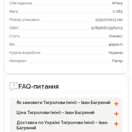
Обкладинка
М'яка
Вага
0.185
Розмір упаковки
125х200х13 мм
ISBN
9789660396203
Стать
Унісекс
Вік
дорослі
Країна виробник
Україна
Матеріал
Папір
FAQ-питання
Як замовити Тигролови (міні) – Іван Багряний
Ціна Тигролови (міні) – Іван Багряний
Доставка по Україні Тигролови (міні) – Іван
Багряний