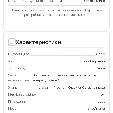
Оформити замовлення
м. ПОЗНЯКИ, вул. Княжий Затон, 4
безкоштовно
Ціна діє тільки при умові замовлення на сайті. Вартість у
роздрібних магазинах може відрізнятися.
Характеристики
Видавництво
Фоліо
Автор
Іван Багряний
Тип товару
Книга
Серія
Шкільна бібліотека української та світової
видавництва
літератури (міні)
Жанр
Історичний роман, Класика, Сучасна проза
Кількість сторінок
304
Рік видання
2021
Мова
Українська