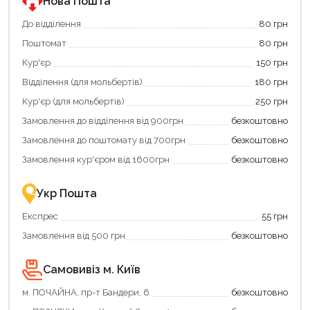
програмою
програмою
Нова Пошта
єКнига.
«Національний
Використовуйте
кешбек».
До відділення
80 грн
свою
Оплачуйте
Поштомат
80 грн
карту
покупку
єКнига,
картою
Кур'єр
150 грн
щоб
«Національний
зекономити
кешбек»
Відділення (для мольбертів)
180 грн
та
та
отримати
отримуйте
Кур'єр (для мольбертів)
250 грн
додаткові
вигідне
Замовлення до відділення від 900грн
безкоштовно
переваги!
повернення
Купити
коштів!
Замовлення до поштомату від 700грн
безкоштовно
картою
Економте
єКнига
більше
Замовлення кур'єром від 1600грн
безкоштовно
–
разом
це
із
зручно
державною
Укр Пошта
та
підтримкою!
вигідно!
Експрес
55 грн
Замовлення від 500 грн
безкоштовно
Самовивіз м. Київ
Продовжити покупки
м. ПОЧАЙНА, пр-т Бандери, 6
безкоштовно