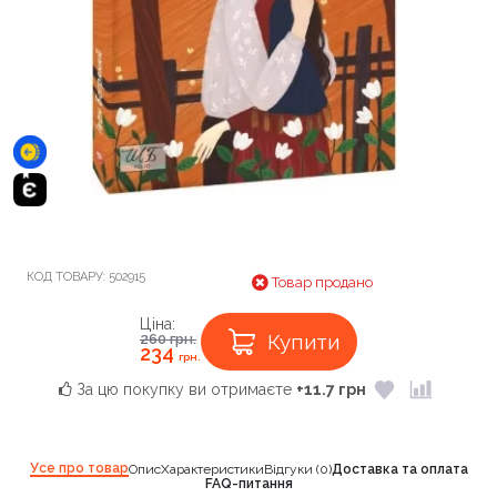
КОД ТОВАРУ:
502915
Товар продано
Ціна:
Купити
260
грн.
234
грн.
За цю покупку ви отримаєте
+11.7 грн
Усе про товар
Опис
Характеристики
Відгуки (0)
Доставка та оплата
FAQ-питання