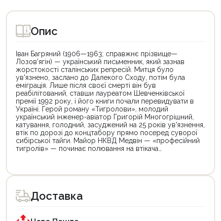
Опис
Іван Багряний (1906—1963; справжнє прізвище—
Лозов'ягін) — український письменник, який зазнав
жорстокості сталінських репресій. Митця було
ув'язнено, заслано до Далекого Сходу, потім була
еміграція. Лише після своєї смерті він був
реабілітований, ставши лауреатом Шевченківської
премії 1992 року, і його книги почали перевидувати в
Україні. Герой роману «Тигролови», молодий
український інженер-авіатор Григорій Многогрішний,
катування, голодний, засуджений на 25 років ув'язнення,
втік по дорозі до концтабору прямо посеред суворої
сибірської тайги. Майор НКВД Медвін — «професійний
тигролів» — починає полювання на втікача…
Цей
Цей
товар
товар
доступний
доступний
для
для
Доставка
покупки
покупки
за
за
державною
державною